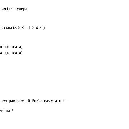
ия без кулера
55 мм (8.6 × 1.1 × 4.3ʺ)
 конденсата)
 конденсата)
й неуправляемый PoE-коммутатор —”
ечены
*