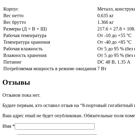
Корпус
Металл, конструкц
Вес нетто
0.635 кг
Вес брутто
1.366 кг
Размеры (Д × В × Ш)
217.6 × 27.8 × 108.
Рабочая температура
От -10 до +55 °C
Температура хранения
От -40 до +85 °C
Рабочая влажность
От 5 до 95 % (без
Влажность хранения
От 5 до 95 % (без
Питание
DC 48 В, 1.35 А
Потребляемая мощность в режиме ожидания
7 Вт
Отзывы
Отзывов пока нет.
Будьте первым, кто оставил отзыв на “8-портовый гигабитны
Ваш адрес email не будет опубликован.
Обязательные поля пом
Имя
*