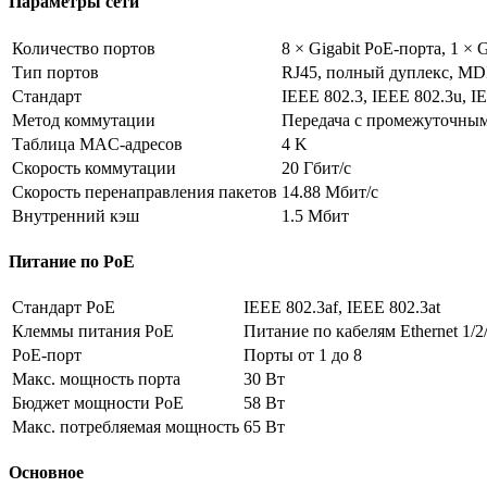
Параметры сети
Количество портов
8 × Gigabit PoE-порта, 1 × G
Тип портов
RJ45, полный дуплекс, M
Стандарт
IEEE 802.3, IEEE 802.3u, I
Метод коммутации
Передача с промежуточны
Таблица MAC-адресов
4 K
Скорость коммутации
20 Гбит/с
Скорость перенаправления пакетов
14.88 Мбит/с
Внутренний кэш
1.5 Мбит
Питание по PoE
Стандарт PoE
IEEE 802.3af, IEEE 802.3at
Клеммы питания PoE
Питание по кабелям Ethernet 1/2/
PoE-порт
Порты от 1 до 8
Макс. мощность порта
30 Вт
Бюджет мощности PoE
58 Вт
Макс. потребляемая мощность
65 Вт
Основное