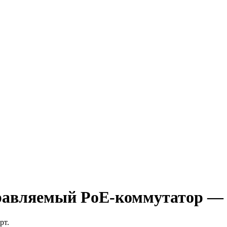
правляемый PoE-коммутатор —
рт.