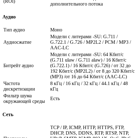
(ROI)
дополнительного потока
Аудио
Тип аудио
Моно
Модели с литерами -SU: G.711 /
Аудиосжатие
G.722.1 / G.726 / MP2L2 / PCM / MP3 /
AAC-LC
Модели с литерами -SU: 64 Кбит/с
(G.711 ulaw / G.711 alaw) / 16 Кбит/с
Битрейт аудио
(G.722.1) / 16 Кбит/с (G.726) / от 32 до
192 Кбит/с (MP2L2) / от 8 до 320 Кбит/с
(MP3) /от 16 до 64 Кбит/с (AAC-LC)
Частота
8 кГц / 16 кГц / 32 кГц / 44.1 кГц / 48
дискретизации
кГц
Фильтр шума
Есть
окружающей среды
Сеть
TCP / IP, ICMP, HTTP, HTTPS, FTP,
DHCP, DNS, DDNS, RTP, RTSP, NTP,