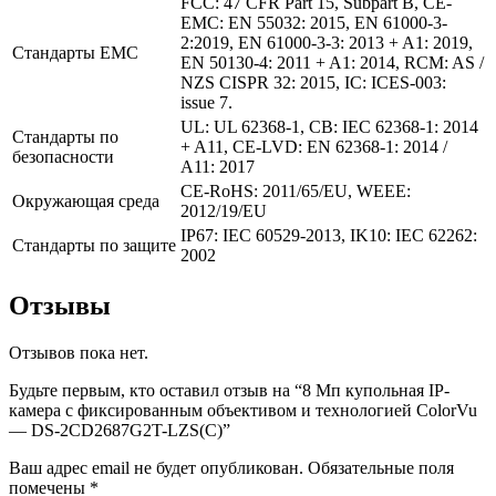
FCC: 47 CFR Part 15, Subpart B, CE-
EMC: EN 55032: 2015, EN 61000-3-
2:2019, EN 61000-3-3: 2013 + A1: 2019,
Стандарты EMC
EN 50130-4: 2011 + A1: 2014, RCM: AS /
NZS CISPR 32: 2015, IC: ICES-003:
issue 7.
UL: UL 62368-1, CB: IEC 62368-1: 2014
Стандарты по
+ A11, CE-LVD: EN 62368-1: 2014 /
безопасности
A11: 2017
CE-RoHS: 2011/65/EU, WEEE:
Окружающая среда
2012/19/EU
IP67: IEC 60529-2013, IK10: IEC 62262:
Стандарты по защите
2002
Отзывы
Отзывов пока нет.
Будьте первым, кто оставил отзыв на “8 Мп купольная IP-
камера с фиксированным объективом и технологией ColorVu
— DS-2CD2687G2T-LZS(C)”
Ваш адрес email не будет опубликован.
Обязательные поля
помечены
*