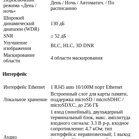
День / Ночь / Автоматич. / По
режима «День /
расписанию
ночь»
Широкий
динамический
130 дБ
диапазон (WDR)
SNR
≥ 52 дБ
Улучшение
BLC, HLC, 3D DNR
изображения
Маскирование
4 области маскирования
области
Интерфейс
Интерфейс Ethernet
1 RJ45 auto 10/100M порт Ethernet
Встроенный слот для карты памяти,
Локальное хранение
поддержка microSD / microSDHC /
microSDXC, до 256 ГБ
1 вход (линейный), двухъядерный
терминальный блок, макс. амплитуда
входного сигнала: 3.3 В p-p, входное
сопротивление: 4.7 кОм; тип
интерфейса: неравновесный; 1 выход
Аудио