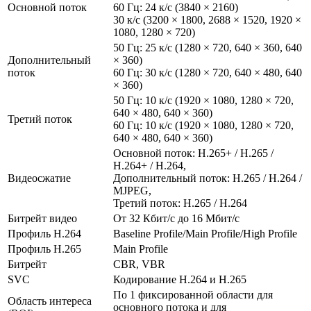
Основной поток
60 Гц: 24 к/с (3840 × 2160)
30 к/с (3200 × 1800, 2688 × 1520, 1920 ×
1080, 1280 × 720)
50 Гц: 25 к/с (1280 × 720, 640 × 360, 640
Дополнительный
× 360)
поток
60 Гц: 30 к/с (1280 × 720, 640 × 480, 640
× 360)
50 Гц: 10 к/с (1920 × 1080, 1280 × 720,
640 × 480, 640 × 360)
Третий поток
60 Гц: 10 к/с (1920 × 1080, 1280 × 720,
640 × 480, 640 × 360)
Основной поток: H.265+ / H.265 /
H.264+ / H.264,
Видеосжатие
Дополнительный поток: H.265 / H.264 /
MJPEG,
Третий поток: H.265 / H.264
Битрейт видео
От 32 Кбит/с до 16 Мбит/с
Профиль H.264
Baseline Profile/Main Profile/High Profile
Профиль H.265
Main Profile
Битрейт
CBR, VBR
SVC
Кодирование H.264 и H.265
По 1 фиксированной области для
Область интереса
основного потока и для