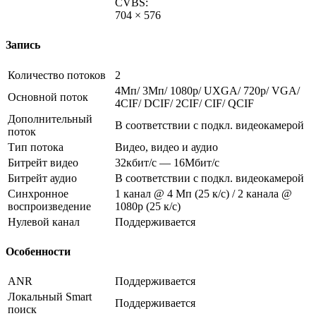
CVBS:
704 × 576
Запись
Количество потоков
2
4Мп/ 3Мп/ 1080p/ UXGA/ 720p/ VGA/
Основной поток
4CIF/ DCIF/ 2CIF/ CIF/ QCIF
Дополнительный
В соответствии с подкл. видеокамерой
поток
Тип потока
Видео, видео и аудио
Битрейт видео
32кбит/с — 16Мбит/с
Битрейт аудио
В соответствии с подкл. видеокамерой
Синхронное
1 канал @ 4 Мп (25 к/с) / 2 канала @
воспроизведение
1080р (25 к/с)
Нулевой канал
Поддерживается
Особенности
ANR
Поддерживается
Локальный Smart
Поддерживается
поиск