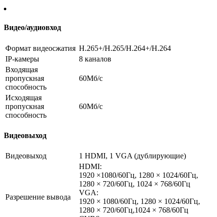
Видео/аудиовход
Формат видеосжатия
H.265+/H.265/H.264+/H.264
IP-камеры
8 каналов
Входящая
пропускная
60Мб/с
способность
Исходящая
пропускная
60Мб/с
способность
Видеовыход
Видеовыход
1 HDMI, 1 VGA (дублирующие)
HDMI:
1920 ×1080/60Гц, 1280 × 1024/60Гц,
1280 × 720/60Гц, 1024 × 768/60Гц
VGA:
Разрешение вывода
1920 × 1080/60Гц, 1280 × 1024/60Гц,
1280 × 720/60Гц,1024 × 768/60Гц