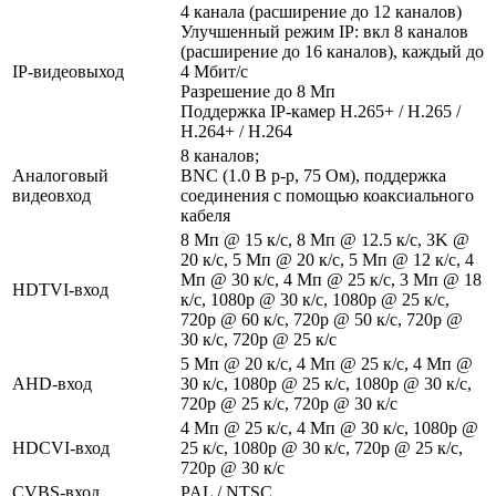
4 канала (расширение до 12 каналов)
Улучшенный режим IP: вкл 8 каналов
(расширение до 16 каналов), каждый до
IP-видеовыход
4 Мбит/с
Разрешение до 8 Мп
Поддержка IP-камер H.265+ / H.265 /
H.264+ / H.264
8 каналов;
Аналоговый
BNC (1.0 В p-p, 75 Ом), поддержка
видеовход
соединения с помощью коаксиального
кабеля
8 Мп @ 15 к/с, 8 Мп @ 12.5 к/с, 3K @
20 к/с, 5 Мп @ 20 к/с, 5 Мп @ 12 к/с, 4
Мп @ 30 к/с, 4 Мп @ 25 к/с, 3 Мп @ 18
HDTVI-вход
к/с, 1080p @ 30 к/с, 1080p @ 25 к/с,
720p @ 60 к/с, 720p @ 50 к/с, 720p @
30 к/с, 720p @ 25 к/с
5 Мп @ 20 к/с, 4 Мп @ 25 к/с, 4 Мп @
AHD-вход
30 к/с, 1080p @ 25 к/с, 1080p @ 30 к/с,
720p @ 25 к/с, 720p @ 30 к/с
4 Мп @ 25 к/с, 4 Мп @ 30 к/с, 1080p @
HDCVI-вход
25 к/с, 1080p @ 30 к/с, 720p @ 25 к/с,
720p @ 30 к/с
CVBS-вход
PAL / NTSC