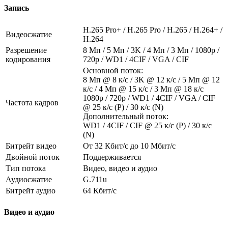
Запись
H.265 Pro+ / H.265 Pro / H.265 / H.264+ /
Видеосжатие
H.264
Разрешение
8 Мп / 5 Мп / 3K / 4 Мп / 3 Мп / 1080p /
кодирования
720p / WD1 / 4CIF / VGA / CIF
Основной поток:
8 Мп @ 8 к/с / 3K @ 12 к/с / 5 Мп @ 12
к/с / 4 Мп @ 15 к/с / 3 Мп @ 18 к/с
1080p / 720p / WD1 / 4CIF / VGA / CIF
Частота кадров
@ 25 к/с (P) / 30 к/с (N)
Дополнительный поток:
WD1 / 4CIF / CIF @ 25 к/с (P) / 30 к/с
(N)
Битрейт видео
От 32 Кбит/с до 10 Мбит/с
Двойной поток
Поддерживается
Тип потока
Видео, видео и аудио
Аудиосжатие
G.711u
Битрейт аудио
64 Кбит/с
Видео и аудио