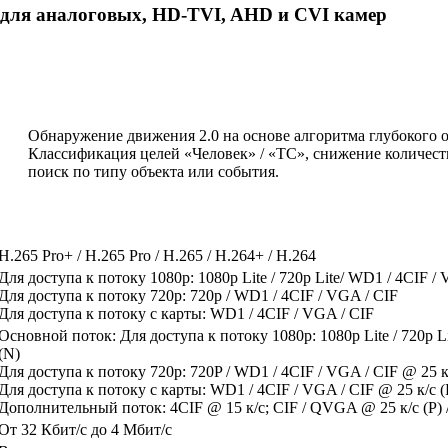
для аналоговых, HD-TVI, AHD и CVI камер
Обнаружение движения 2.0 на основе алгоритма глубокого 
Классификация целей «Человек» / «ТС», снижение количест
поиск по типу объекта или события.
H.265 Pro+ / H.265 Pro / H.265 / H.264+ / H.264
Для доступа к потоку 1080p: 1080p Lite / 720p Lite/ WD1 / 4CIF /
Для доступа к потоку 720p: 720p / WD1 / 4CIF / VGA / CIF
Для доступа к потоку с карты: WD1 / 4CIF / VGA / CIF
Основной поток: Для доступа к потоку 1080p: 1080p Lite / 720p Lit
(N)
Для доступа к потоку 720p: 720P / WD1 / 4CIF / VGA / CIF @ 25 к/с
Для доступа к потоку с карты: WD1 / 4CIF / VGA / CIF @ 25 к/с (P)
Дополнительный поток: 4CIF @ 15 к/с; CIF / QVGA @ 25 к/с (P) / 
От 32 Кбит/с до 4 Мбит/с