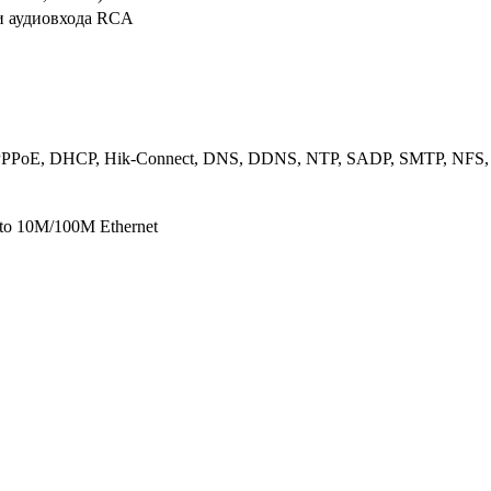
и аудиовхода RCA
 PPPoE, DHCP, Hik-Connect, DNS, DDNS, NTP, SADP, SMTP, NFS,
uto 10M/100M Ethernet