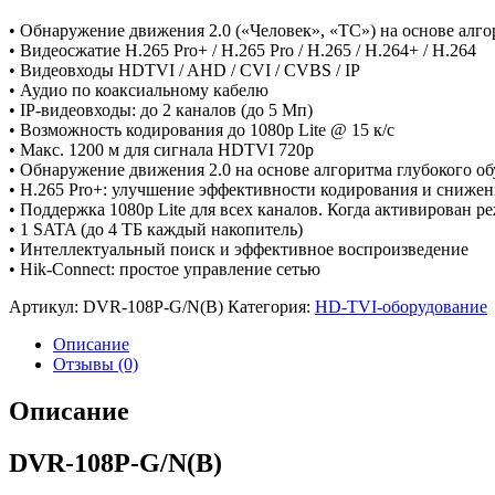
• Обнаружение движения 2.0 («Человек», «ТС») на основе алго
• Видеосжатие H.265 Pro+ / H.265 Pro / H.265 / H.264+ / H.264
• Видеовходы HDTVI / AHD / CVI / CVBS / IP
• Аудио по коаксиальному кабелю
• IP-видеовходы: до 2 каналов (до 5 Мп)
• Возможность кодирования до 1080p Lite @ 15 к/с
• Макс. 1200 м для сигнала HDTVI 720p
• Обнаружение движения 2.0 на основе алгоритма глубокого о
• H.265 Pro+: улучшение эффективности кодирования и снижен
• Поддержка 1080p Lite для всех каналов. Когда активирован р
• 1 SATA (до 4 ТБ каждый накопитель)
• Интеллектуальный поиск и эффективное воспроизведение
• Hik-Connect: простое управление сетью
Артикул:
DVR-108P-G/N(B)
Категория:
HD-TVI-оборудование
Описание
Отзывы (0)
Описание
DVR-108P-G/N(B)