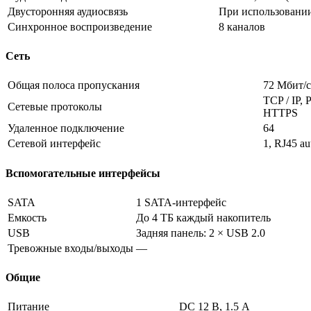
Двусторонняя аудиосвязь
При использовани
Синхронное воспроизведение
8 каналов
Сеть
Общая полоса пропускания
72 Мбит/с
TCP / IP,
Сетевые протоколы
HTTPS
Удаленное подключение
64
Сетевой интерфейс
1, RJ45 a
Вспомогательные интерфейсы
SATA
1 SATA-интерфейс
Емкость
До 4 ТБ каждый накопитель
USB
Задняя панель: 2 × USB 2.0
Тревожные входы/выходы
—
Общие
Питание
DC 12 В, 1.5 А