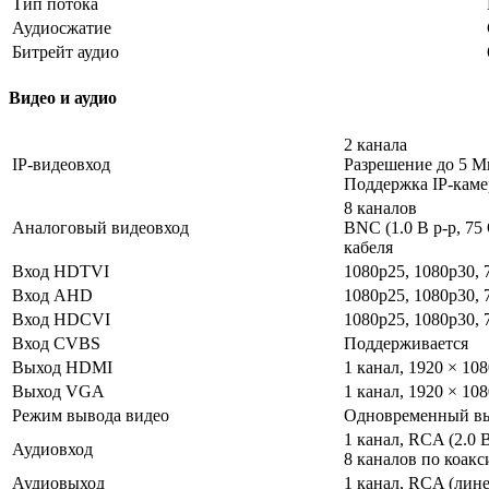
Тип потока
Аудиосжатие
Битрейт аудио
Видео и аудио
2 канала
IP-видеовход
Разрешение до 5 М
Поддержка IP-камер
8 каналов
Аналоговый видеовход
BNC (1.0 В p-p, 7
кабеля
Вход HDTVI
1080p25, 1080p30, 
Вход AHD
1080p25, 1080p30, 
Вход HDCVI
1080p25, 1080p30, 
Вход CVBS
Поддерживается
Выход HDMI
1 канал, 1920 × 108
Выход VGA
1 канал, 1920 × 108
Режим вывода видео
Одновременный в
1 канал, RCA (2.0 
Аудиовход
8 каналов по коак
Аудиовыход
1 канал, RCA (лин