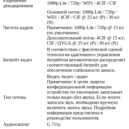
Разрешение
1080p Lite / 720p / WD1 / 4CIF / CIF
декодирования
Основной поток: 1080p Lite / 720p /
WD1 / 4CIF / CIF @ 25 к/с (P) / 30 к/с
(N)
Частота кадров
Примечание: 1080p Lite / 720p @ 15 к/с
(по умолчанию)
Дополнительный поток: 4CIF @ 15 к/с;
CIF / QVGA @ 25 к/с (P) / 30 к/с (N)
В соответствии с фактической сценой
технология адаптивного управления
Битрейт видео
битрейтом автоматически распределяет
соответствующий битрейт для
обеспечения стабильности записи.
Видео, видео / аудио
Примечание: в целях защиты
конфиденциальной информации
устройство по умолчанию записывает
Тип потока
только видео (без звука). Если хотите
записать звук, необходимо вручную
включить запись звука. Подробная
информация представлена в
руководстве пользователя.
Аудиосжатие
G.711u