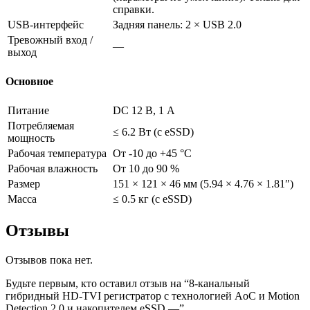
справки.
USB-интерфейс
Задняя панель: 2 × USB 2.0
Тревожный вход /
—
выход
Основное
Питание
DC 12 В, 1 А
Потребляемая
≤ 6.2 Вт (с eSSD)
мощность
Рабочая температура
От -10 до +45 °C
Рабочая влажность
От 10 до 90 %
Размер
151 × 121 × 46 мм (5.94 × 4.76 × 1.81″)
Масса
≤ 0.5 кг (с eSSD)
Отзывы
Отзывов пока нет.
Будьте первым, кто оставил отзыв на “8-канальный
гибридный HD-TVI регистратор c технологией AoC и Motion
Detection 2.0 и накопителем eSSD —”