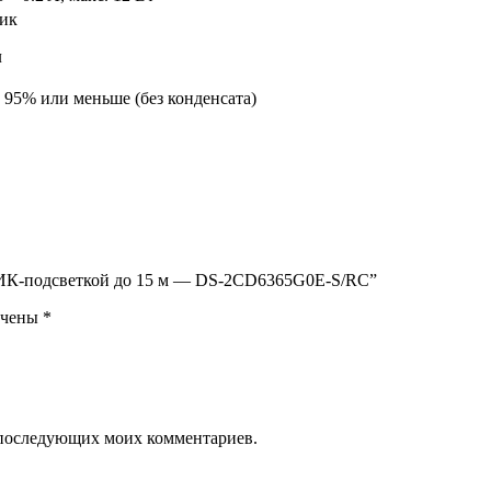
тик
л
 95% или меньше (без конденсата)
а с ИК-подсветкой до 15 м — DS-2CD6365G0E-S/RC”
ечены
*
ля последующих моих комментариев.