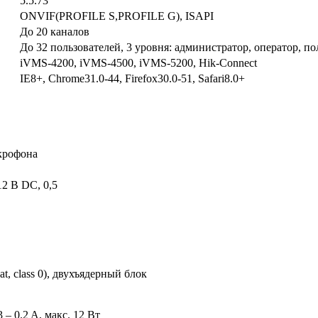
5.5.73
ONVIF(PROFILE S,PROFILE G), ISAPI
До 20 каналов
До 32 пользователей, 3 уровня: администратор, оператор, по
iVMS-4200, iVMS-4500, iVMS-5200, Hik-Connect
IE8+, Chrome31.0-44, Firefox30.0-51, Safari8.0+
крофона
 12 В DC, 0,5
t, class 0), двухъядерный блок
3 – 0.2 A, макс. 12 Вт