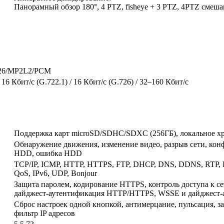
Панорамный обзор 180°, 4 PTZ, fisheye + 3 PTZ, 4PTZ смеш
726/MP2L2/PCM
 16 Кбит/с (G.722.1) / 16 Кбит/с (G.726) / 32–160 Кбит/с
Поддержка карт microSD/SDHC/SDXC (256ГБ), локальное х
Обнаружение движения, изменение видео, разрыв сети, кон
HDD, ошибка HDD
TCP/IP, ICMP, HTTP, HTTPS, FTP, DHCP, DNS, DDNS, RTP, 
QoS, IPv6, UDP, Bonjour
Защита паролем, кодирование HTTPS, контроль доступа к сети
дайджест-аутентификация HTTP/HTTPS, WSSE и дайджест
Сброс настроек одной кнопкой, антимерцание, пульсация, з
фильтр IP адресов