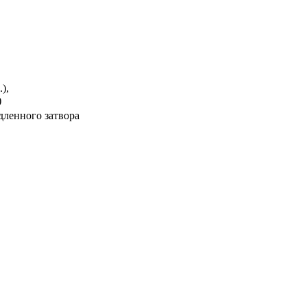
),
)
едленного затвора