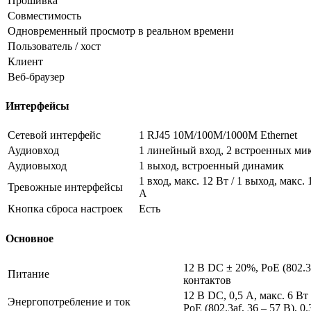
Прошивка
Совместимость
Одновременный просмотр в реальном времени
Пользователь / хост
Клиент
Веб-браузер
Интерфейсы
Сетевой интерфейс
1 RJ45 10M/100M/1000M Ethernet
Аудиовход
1 линейный вход, 2 встроенных ми
Аудиовыход
1 выход, встроенный динамик
1 вход, макс. 12 Вт / 1 выход, макс.
Тревожные интерфейсы
А
Кнопка сброса настроек
Есть
Основное
12 В DC ± 20%, PoE (802.3a
Питание
контактов
12 В DC, 0,5 А, макс. 6 Вт
Энергопотребление и ток
PoE (802.3af, 36 – 57 В), 0.