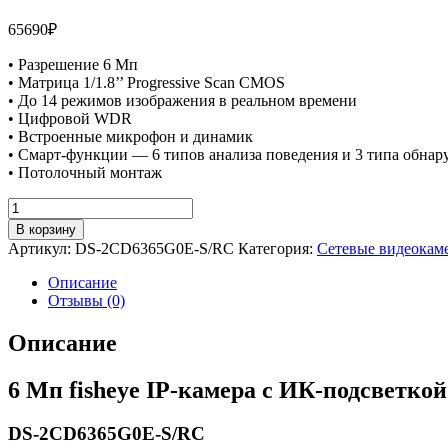
65690
₽
• Разрешение 6 Мп
• Матрица 1/1.8’’ Progressive Scan CMOS
• До 14 режимов изображения в реальном времени
• Цифровой WDR
• Встроенные микрофон и динамик
• Смарт-функции — 6 типов анализа поведения и 3 типа обна
• Потолочный монтаж
Количество
товара
В корзину
6
Артикул:
DS-2CD6365G0E-S/RC
Категория:
Сетевые видеокам
Мп
fisheye
Описание
IP-
Отзывы (0)
камера
с
Описание
ИК-
подсветкой
6 Мп fisheye IP-камера с ИК-подсветкой
до
15
м
DS-2CD6365G0E-S/RC
-