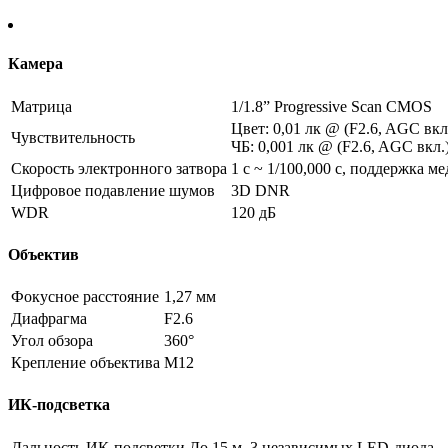
DS-
2CD6365G0E-
S/RC
Камера
Матрица
1/1.8” Progressive Scan CMOS
Цвет: 0,01 лк @ (F2.6, AGC вкл.
Чувствительность
ЧБ: 0,001 лк @ (F2.6, AGC вкл.
Скорость электронного затвора
1 с ~ 1/100,000 с, поддержка м
Цифровое подавление шумов
3D DNR
WDR
120 дБ
Объектив
Фокусное расстояние
1,27 мм
Диафрагма
F2.6
Угол обзора
360°
Крепление объектива
M12
ИК-подсветка
Дальность ИК-подсветки
До 15 м, 3 независимых LED-диода