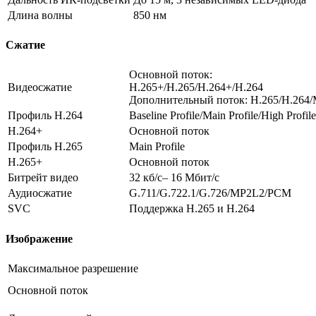
Длина волны
850 нм
Сжатие
Основной поток:
Видеосжатие
H.265+/H.265/H.264+/H.264
Дополнительный поток: H.265/H.264
Профиль H.264
Baseline Profile/Main Profile/High Profile
H.264+
Основной поток
Профиль H.265
Main Profile
H.265+
Основной поток
Битрейт видео
32 кб/с– 16 Мбит/с
Аудиосжатие
G.711/G.722.1/G.726/MP2L2/PCM
SVC
Поддержка H.265 и H.264
Изображение
Максимальное разрешение
Основной поток