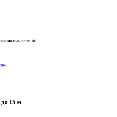
ружения исключений
еры
 до 15 м