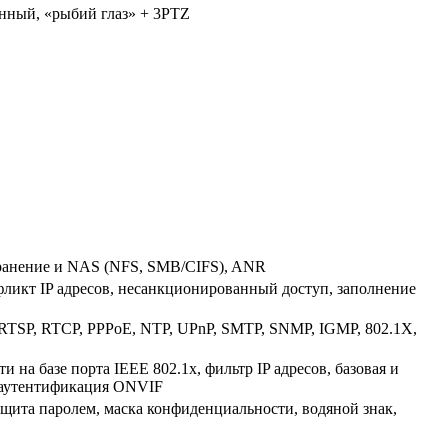
анный, «рыбий глаз» + 3PTZ
ранение и NAS (NFS, SMB/CIFS), ANR
фликт IP адресов, несанкционированный доступ, заполнение
RTSP, RTCP, PPPoE, NTP, UPnP, SMTP, SNMP, IGMP, 802.1X,
 на базе порта IEEE 802.1x, фильтр IP адресов, базовая и
-аутентификация ONVIF
ащита паролем, маска конфиденциальности, водяной знак,