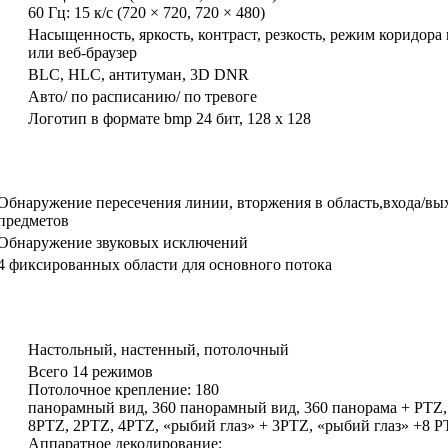
60 Гц: 15 к/с (720 × 720, 720 × 480)
Насыщенность, яркость, контраст, резкость, режим коридор
или веб-браузер
BLC, HLC, антитуман, 3D DNR
Авто/ по расписанию/ по тревоге
Логотип в формате bmp 24 бит, 128 х 128
Обнаружение пересечения линии, вторжения в область,входа/вы
предметов
Обнаружение звуковых исключений
4 фиксированных области для основного потока
Настольный, настенный, потолочный
Всего 14 режимов
Потолочное крепление: 180
панорамный вид, 360 панорамный вид, 360 панорама + PTZ, 
8PTZ, 2PTZ, 4PTZ, «рыбий глаз» + 3PTZ, «рыбий глаз» +8 P
Аппаратное декодирование: