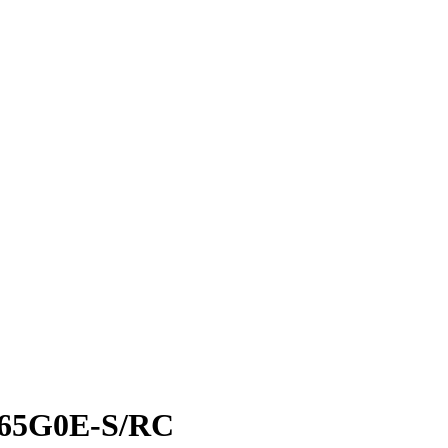
365G0E-S/RC