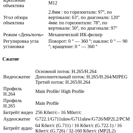
Крепление
M12
объектива
2.8мм : по горизонтали: 97°, по
Угол обзора
вертикали: 63°, по диагонали: 120°
объектива
4мм: по горизонтали: 78°, по
вертикали: 50°, по диагонали: 97°
Режим «День/ночь»
Механический ИК-фильтр
Регулировка угла
Поворот: 0 ° — 360 °; наклон: 0 ° — 90
установки
°; вращение: 0 ° — 360 °
Сжатие
Основной поток: H.265/H.264
Видеосжатие
Дополнительный поток: H.265/H.264/MJPEG
Третий поток: H.265/H.264
Профиль
Main Profile/ High Profile
H.264
Профиль
Main Profile
H.265
Битрейт видео
256 Кбит/с– 16 Мбит/с
Аудиосжатие
G722.1/G711ulaw/G711alaw/G726/MP2L2/PCM
64 Кбит/с (G.711) / 16 Кбит/с (G.722.1) / 16
Битрейт аудио
Кбит/с (G.726) / 32-160 Кбит/с (MP2L2)