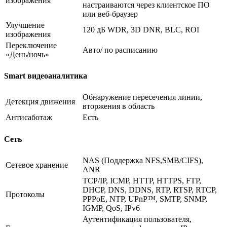
изображения
настраиваются через клиентское ПО
или веб-браузер
Улучшение
120 дБ WDR, 3D DNR, BLC, ROI
изображения
Переключение
Авто/ по расписанию
«День/ночь»
Smart видеоаналитика
Обнаружение пересечения линии,
Детекция движения
вторжения в область
Антисаботаж
Есть
Сеть
NAS (Поддержка NFS,SMB/CIFS),
Сетевое хранение
ANR
TCP/IP, ICMP, HTTP, HTTPS, FTP,
DHCP, DNS, DDNS, RTP, RTSP, RTCP,
Протоколы
PPPoE, NTP, UPnP™, SMTP, SNMP,
IGMP, QoS, IPv6
Аутентификация пользователя,