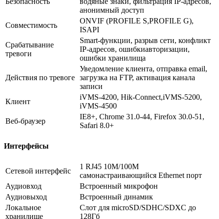
Безопасность
водяные знаки, фильтрация IP-адресов,
анонимный доступ
ONVIF (PROFILE S,PROFILE G),
Совместимость
ISAPI
Smart-функции, разрыв сети, конфликт
Срабатывание
IP-адресов, ошибкиавторизации,
тревоги
ошибки хранилища
Уведомление клиента, отправка email,
Действия по тревоге
загрузка на FTP, активация канала
записи
iVMS-4200, Hik-Connect,iVMS-5200,
Клиент
iVMS-4500
IE8+, Chrome 31.0-44, Firefox 30.0-51,
Веб-браузер
Safari 8.0+
Интерфейсы
1 RJ45 10M/100M
Сетевой интерфейс
самонастраивающийся Ethernet порт
Аудиовход
Встроенный микрофон
Аудиовыход
Встроенный динамик
Локальное
Слот для microSD/SDHC/SDXC до
хранилище
128Гб