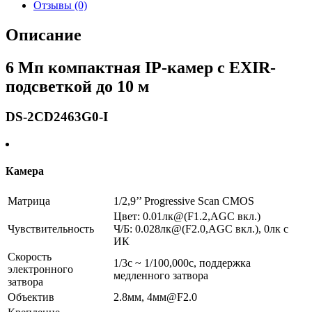
Отзывы (0)
Описание
6 Мп компактная IP-камер с EXIR-
подсветкой до 10 м
DS-2CD2463G0-I
Камера
Матрица
1/2,9’’ Progressive Scan CMOS
Цвет: 0.01лк@(F1.2,AGC вкл.)
Чувствительность
Ч/Б: 0.028лк@(F2.0,AGC вкл.), 0лк с
ИК
Скорость
1/3с ~ 1/100,000с, поддержка
электронного
медленного затвора
затвора
Объектив
2.8мм, 4мм@F2.0