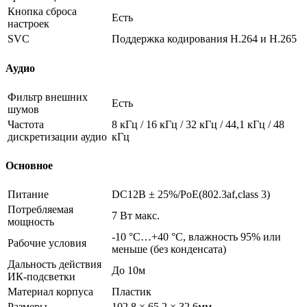
Кнопка сброса
Есть
настроек
SVC
Поддержка кодирования H.264 и H.265
Аудио
Фильтр внешних
Есть
шумов
Частота
8 кГц / 16 кГц / 32 кГц / 44,1 кГц / 48
дискретизации аудио
кГц
Основное
Питание
DC12В ± 25%/PoE(802.3af,class 3)
Потребляемая
7 Вт макс.
мощность
-10 °C…+40 °C, влажность 95% или
Рабочие условия
меньше (без конденсата)
Дальность действия
До 10м
ИК-подсветки
Материал корпуса
Пластик
Размеры
102.8 × 65.2 × 32.6мм