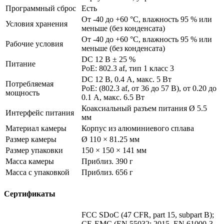
Программный сброс
Есть
От -40 до +60 °C, влажность 95 % или
Условия хранения
меньше (без конденсата)
От -40 до +60 °C, влажность 95 % или
Рабочие условия
меньше (без конденсата)
DC 12 В ± 25 %
Питание
PoE: 802.3 af, тип 1 класс 3
DC 12 В, 0.4 A, макс. 5 Вт
Потребляемая
PoE: (802.3 af, от 36 до 57 В), от 0.20 до
мощность
0.1 A, макс. 6.5 Вт
Коаксиальный разъем питания Ø 5.5
Интерфейс питания
мм
Материал камеры
Корпус из алюминиевого сплава
Размер камеры
Ø 110 × 81.25 мм
Размер упаковки
150 × 150 × 141 мм
Масса камеры
Приблиз. 390 г
Масса с упаковкой
Приблиз. 656 г
Сертификаты
FCC SDoC (47 CFR, part 15, subpart B);
CE-EMC (EN 55032: 2015, EN 61000-3-