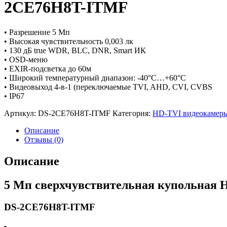
2CE76H8T-ITMF
• Разрешение 5 Мп
• Высокая чувствительность 0,003 лк
• 130 дБ true WDR, BLC, DNR, Smart ИК
• OSD-меню
• EXIR-подсветка до 60м
• Широкий температурный диапазон: -40°C…+60°C
• Видеовыход 4-в-1 (переключаемые TVI, AHD, CVI, CVBS
• IP67
Артикул:
DS-2CE76H8T-ITMF
Категория:
HD-TVI видеокамер
Описание
Отзывы (0)
Описание
5 Мп сверхчувствительная купольная H
DS-2CE76H8T-ITMF