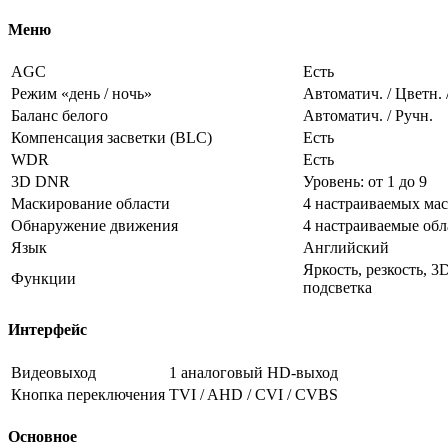
Меню
AGC
Есть
Режим «день / ночь»
Автоматич. / Цветн. 
Баланс белого
Автоматич. / Ручн.
Компенсация засветки (BLC)
Есть
WDR
Есть
3D DNR
Уровень: от 1 до 9
Маскирование области
4 настраиваемых мас
Обнаружение движения
4 настраиваемые обл
Язык
Английский
Яркость, резкость, 
Функции
подсветка
Интерфейс
Видеовыход
1 аналоговый HD-выход
Кнопка переключения
TVI / AHD / CVI / CVBS
Основное