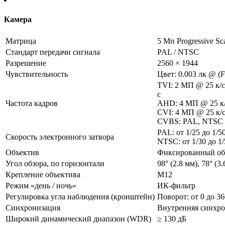
Камера
Матрица
5 Мп Progressive 
Стандарт передачи сигнала
PAL / NTSC
Разрешение
2560 × 1944
Чувствительность
Цвет: 0.003 лк @ (
TVI: 2 МП @ 25 к/с
с
Частота кадров
AHD: 4 МП @ 25 к/с
CVI: 4 МП @ 25 к/с
CVBS: PAL, NTSC
PAL: от 1/25 до 1/5
Скорость электронного затвора
NTSC: от 1/30 до 1/
Объектив
Фиксированный объе
Угол обзора, по горизонтали
98° (2.8 мм), 78° (3.
Крепление объектива
М12
Режим «день / ночь»
ИК-фильтр
Регулировка угла наблюдения (кронштейн)
Поворот: от 0 до 36
Синхронизация
Внутренняя синхр
Широкий динамический диапазон (WDR)
≥ 130 дБ