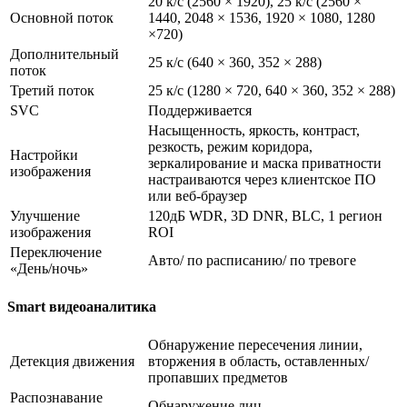
20 к/с (2560 × 1920), 25 к/с (2560 ×
Основной поток
1440, 2048 × 1536, 1920 × 1080, 1280
×720)
Дополнительный
25 к/с (640 × 360, 352 × 288)
поток
Третий поток
25 к/с (1280 × 720, 640 × 360, 352 × 288)
SVC
Поддерживается
Насыщенность, яркость, контраст,
резкость, режим коридора,
Настройки
зеркалирование и маска приватности
изображения
настраиваются через клиентское ПО
или веб-браузер
Улучшение
120дБ WDR, 3D DNR, BLC, 1 регион
изображения
ROI
Переключение
Авто/ по расписанию/ по тревоге
«День/ночь»
Smart видеоаналитика
Обнаружение пересечения линии,
Детекция движения
вторжения в область, оставленных/
пропавших предметов
Распознавание
Обнаружение лиц