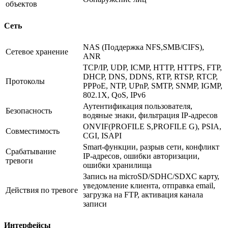
объектов
Сеть
NAS (Поддержка NFS,SMB/CIFS),
Сетевое хранение
ANR
TCP/IP, UDP, ICMP, HTTP, HTTPS, FTP,
DHCP, DNS, DDNS, RTP, RTSP, RTCP,
Протоколы
PPPoE, NTP, UPnP, SMTP, SNMP, IGMP,
802.1X, QoS, IPv6
Аутентификация пользователя,
Безопасность
водяные знаки, фильтрация IP-адресов
ONVIF(PROFILE S,PROFILE G), PSIA,
Совместимость
CGI, ISAPI
Smart-функции, разрыв сети, конфликт
Срабатывание
IP-адресов, ошибки авторизации,
тревоги
ошибки хранилища
Запись на microSD/SDHC/SDXC карту,
уведомление клиента, отправка email,
Действия по тревоге
загрузка на FTP, активация канала
записи
Интерфейсы