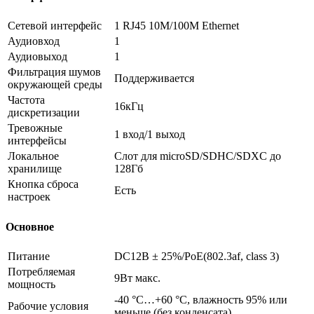
Сетевой интерфейс
1 RJ45 10M/100M Ethernet
Аудиовход
1
Аудиовыход
1
Фильтрация шумов
Поддерживается
окружающей среды
Частота
16кГц
дискретизации
Тревожные
1 вход/1 выход
интерфейсы
Локальное
Слот для microSD/SDHC/SDXC до
хранилище
128Гб
Кнопка сброса
Есть
настроек
Основное
Питание
DC12В ± 25%/PoE(802.3af, class 3)
Потребляемая
9Вт макс.
мощность
-40 °C…+60 °C, влажность 95% или
Рабочие условия
меньше (без конденсата)