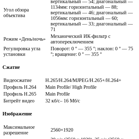
вертикальный — 54; диагональный —
1134мм: горизонтальный — 88;
Угол обзора
вертикальный — 46; диагональный —
объектива
1056мм: горизонтальный — 60;
вертикальный — 33; диагональный —
71
Механический ИК-фильтр с
Режим «День/ночь»
автопереключением
Регулировка угла
Поворот: 0 ° — 355 °; наклон: 0 ° — 75
установки
°; вращение: 0 ° — 355 °
Сжатие
Видеосжатие
H.265/H.264/MJPEG/H.265+/H.264+
Профиль H.264
Main Profile/ High Profile
Профиль H.265
Main Profile
Битрейт видео
32 кб/с– 16 Мб/с
Изображение
Максимальное
2560×1920
разрешение