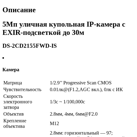
Описание
5Мп уличная купольная IP-камера с
EXIR-подсветкой до 30м
DS-2CD2155FWD-IS
Камера
Матрица
1/2.9’’ Progressive Scan CMOS
Чувствительность
0.01лк@(F1.2,AGC вкл.), 0лк с ИК
Скорость
электронного
1/3с ~ 1/100,000с
затвора
Объектив
2.8мм, 4мм, 6мм@F2.0
Крепление
M12
объектива
2.8мм: горизонтальный — 97;