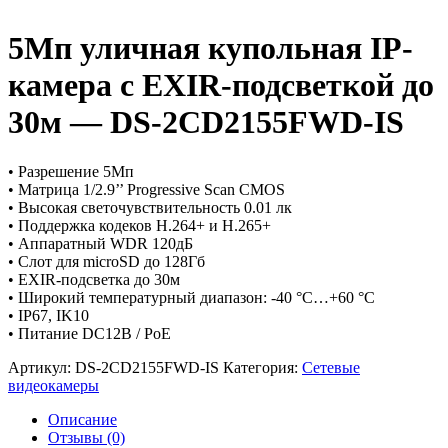
5Мп уличная купольная IP-
камера с EXIR-подсветкой до
30м — DS-2CD2155FWD-IS
• Разрешение 5Мп
• Матрица 1/2.9’’ Progressive Scan CMOS
• Высокая светочувствительность 0.01 лк
• Поддержка кодеков H.264+ и H.265+
• Аппаратный WDR 120дБ
• Слот для microSD до 128Гб
• EXIR-подсветка до 30м
• Широкий температурный диапазон: -40 °C…+60 °C
• IP67, IK10
• Питание DC12В / PoE
Артикул:
DS-2CD2155FWD-IS
Категория:
Сетевые
видеокамеры
Описание
Отзывы (0)