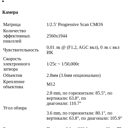
Камера
Матрица
1/2.5′ Progressive Scan CMOS
Количество
эффективных
2560х1944
пикселей
0.01 лк @ (F1.2, AGC вкл), 0 лк с вкл
Чувствительность
ИК
Скорость
электронного
1/25с ~ 1/50,000с
затвора
Объектив
2.8мм (3.6мм опционально)
Крепление
М12
объектива
2.8 mm, по горизонтали: 85.5°, по
вертикали: 63.8°, по
диагонали: 110.7°
Угол обзора
3.6 mm, по горизонтали: 80.1°, по
вертикали: 63.8°, по диагонали: 105.9°