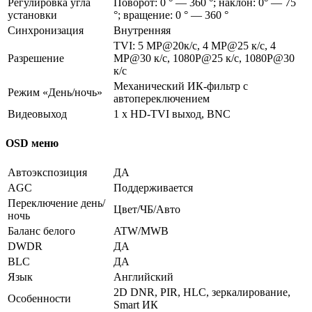
Регулировка угла
Поворот: 0 ° — 360 °; наклон: 0° — 75
установки
°; вращение: 0 ° — 360 °
Синхронизация
Внутренняя
TVI: 5 MP@20к/с, 4 MP@25 к/с, 4
Разрешение
MP@30 к/с, 1080P@25 к/с, 1080P@30
к/с
Механический ИК-фильтр с
Режим «День/ночь»
автопереключением
Видеовыход
1 х HD-TVI выход, BNC
OSD меню
Автоэкспозиция
ДА
AGC
Поддерживается
Переключение день/
Цвет/ЧБ/Авто
ночь
Баланс белого
ATW/MWB
DWDR
ДА
BLC
ДА
Язык
Английский
2D DNR, PIR, HLC, зеркалирование,
Особенности
Smart ИК