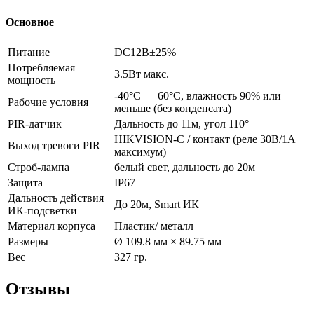
Основное
Питание
DC12В±25%
Потребляемая
3.5Вт макс.
мощность
-40°С — 60°С, влажность 90% или
Рабочие условия
меньше (без конденсата)
PIR-датчик
Дальность до 11м, угол 110°
HIKVISION-C / контакт (реле 30В/1А
Выход тревоги PIR
максимум)
Строб-лампа
белый свет, дальность до 20м
Защита
IP67
Дальность действия
До 20м, Smart ИК
ИК-подсветки
Материал корпуса
Пластик/ металл
Размеры
Ø 109.8 мм × 89.75 мм
Вес
327 гр.
Отзывы