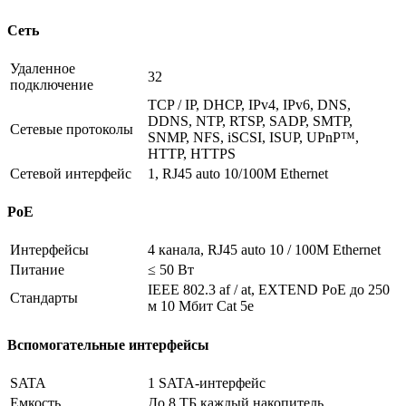
Сеть
Удаленное
32
подключение
TCP / IP, DHCP, IPv4, IPv6, DNS,
DDNS, NTP, RTSP, SADP, SMTP,
Сетевые протоколы
SNMP, NFS, iSCSI, ISUP, UPnP™,
HTTP, HTTPS
Сетевой интерфейс
1, RJ45 auto 10/100M Ethernet
PoE
Интерфейсы
4 канала, RJ45 auto 10 / 100M Ethernet
Питание
≤ 50 Вт
IEEE 802.3 af / at, EXTEND PoE до 250
Стандарты
м 10 Мбит Cat 5e
Вспомогательные интерфейсы
SATA
1 SATA-интерфейс
Емкость
До 8 ТБ каждый накопитель