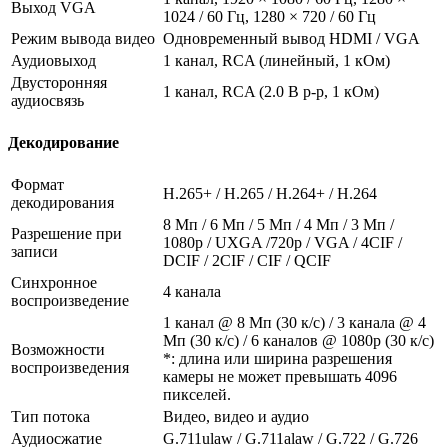
Выход VGA
1024 / 60 Гц, 1280 × 720 / 60 Гц
Режим вывода видео
Одновременный вывод HDMI / VGA
Аудиовыход
1 канал, RCA (линейный, 1 кОм)
Двусторонняя
1 канал, RCA (2.0 В p-p, 1 кОм)
аудиосвязь
Декодирование
Формат
H.265+ / H.265 / H.264+ / H.264
декодирования
8 Мп / 6 Мп / 5 Мп / 4 Мп / 3 Мп /
Разрешение при
1080p / UXGA /720p / VGA / 4CIF /
записи
DCIF / 2CIF / CIF / QCIF
Синхронное
4 канала
воспроизведение
1 канал @ 8 Мп (30 к/с) / 3 канала @ 4
Мп (30 к/с) / 6 каналов @ 1080p (30 к/с)
Возможности
*: длина или ширина разрешения
воспроизведения
камеры не может превышать 4096
пикселей.
Тип потока
Видео, видео и аудио
Аудиосжатие
G.711ulaw / G.711alaw / G.722 / G.726