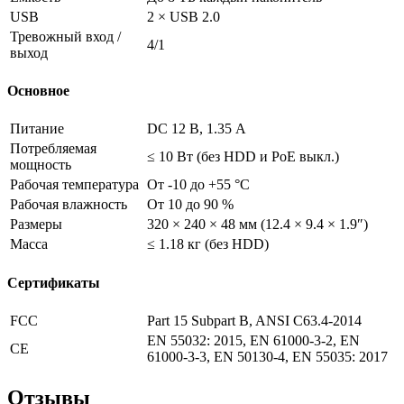
USB
2 × USB 2.0
Тревожный вход /
4/1
выход
Основное
Питание
DC 12 В, 1.35 А
Потребляемая
≤ 10 Вт (без HDD и PoE выкл.)
мощность
Рабочая температура
От -10 до +55 °C
Рабочая влажность
От 10 до 90 %
Размеры
320 × 240 × 48 мм (12.4 × 9.4 × 1.9″)
Масса
≤ 1.18 кг (без HDD)
Сертификаты
FCC
Part 15 Subpart B, ANSI C63.4-2014
EN 55032: 2015, EN 61000-3-2, EN
CE
61000-3-3, EN 50130-4, EN 55035: 2017
Отзывы