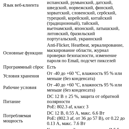
испанский, румынский, датский,
Язык веб-клиента
шведский, норвежский, финский,
хорватский, словенский, сербский,
турецкий, корейский, китайский
(традиционный), тайский,
вьетнамский, японский, латышский,
литовский, бразильский
португальский, украинский
Anti-Flicker, Heartbeat, зеркалирование,
маскирование области, журнал
Основные функции
проверки безопасности, изменение
пароля по Email, подсчет пикселей
Программный сброс
Есть
От -40 до +60 °C, влажность 95 % или
Условия хранения
меньше (без конденсата)
От -40 до +60 °C, влажность 95 % или
Рабочие условия
меньше (без конденсата)
DC 12 В ± 25 %, защита от обратной
Питание
полярности
PoE: 802.3 af, класс 3
DC 12 В, 0.55 A, макс. 6.6 Вт
Потребляемая
PoE: (802.3 af, от 36 до 57 В), от 0.22 до
мощность
0.13 A, макс. 7.6 Вт