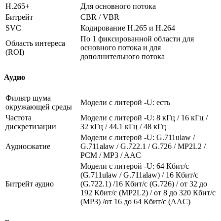
H.265+
Для основного потока
Битрейт
CBR / VBR
SVC
Кодирование H.265 и H.264
По 1 фиксированной области для
Область интереса
основного потока и для
(ROI)
дополнительного потока
Аудио
Фильтр шума
Модели с литерой -U: есть
окружающей среды
Частота
Модели с литерой -U: 8 кГц / 16 кГц /
дискретизации
32 кГц / 44.1 кГц / 48 кГц
Модели с литерой -U: G.711ulaw /
Аудиосжатие
G.711alaw / G.722.1 / G.726 / MP2L2 /
PCM / MP3 / AAC
Модели с литерой -U: 64 Кбит/с
(G.711ulaw / G.711alaw) / 16 Кбит/с
Битрейт аудио
(G.722.1) /16 Кбит/с (G.726) / от 32 до
192 Кбит/с (MP2L2) / от 8 до 320 Кбит/с
(MP3) /от 16 до 64 Кбит/с (AAC)