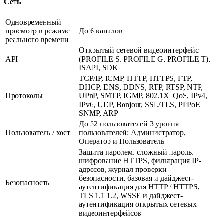
Сеть
Одновременный
просмотр в режиме
До 6 каналов
реального времени
Открытый сетевой видеоинтерфейс
API
(PROFILE S, PROFILE G, PROFILE T),
ISAPI, SDK
TCP/IP, ICMP, HTTP, HTTPS, FTP,
DHCP, DNS, DDNS, RTP, RTSP, NTP,
Протоколы
UPnP, SMTP, IGMP, 802.1X, QoS, IPv4,
IPv6, UDP, Bonjour, SSL/TLS, PPPoE,
SNMP, ARP
До 32 пользователей 3 уровня
Пользователь / хост
пользователей: Администратор,
Оператор и Пользователь
Защита паролем, сложный пароль,
шифрование HTTPS, фильтрация IP-
адресов, журнал проверки
безопасности, базовая и дайджест-
Безопасность
аутентификация для HTTP / HTTPS,
TLS 1.1 1.2, WSSE и дайджест-
аутентификация открытых сетевых
видеоинтерфейсов