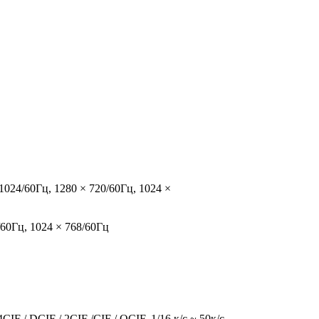
1024/60Гц, 1280 × 720/60Гц, 1024 ×
/60Гц, 1024 × 768/60Гц
F / DCIF / 2CIF /CIF / QCIF, 1/16 к/с ~ 50к/с