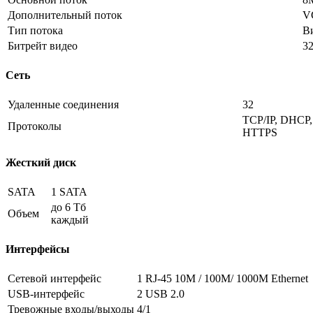
Дополнительный поток
VG
Тип потока
Ви
Битрейт видео
32
Сеть
Удаленные соединения
32
TCP/IP, DHCP,
Протоколы
HTTPS
Жесткий диск
SATA
1 SATA
до 6 Тб
Объем
каждый
Интерфейсы
Сетевой интерфейс
1 RJ-45 10M / 100M/ 1000M Ethernet
USB-интерфейс
2 USB 2.0
Тревожные входы/выходы
4/1