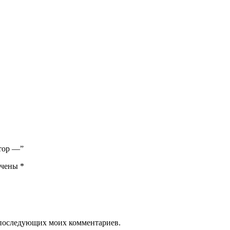
атор —”
ечены
*
ля последующих моих комментариев.