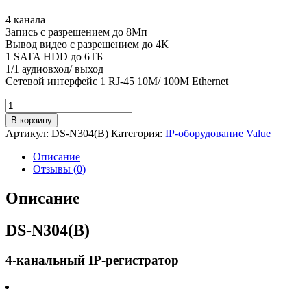
4 канала
Запись с разрешением до 8Мп
Вывод видео с разрешением до 4К
1 SATA HDD до 6ТБ
1/1 аудиовход/ выход
Сетевой интерфейс 1 RJ-45 10M/ 100M Ethernet
Количество
товара
В корзину
4-
Артикул:
DS-N304(B)
Категория:
IP-оборудование Value
канальный
IP-
Описание
регистратор
Отзывы (0)
-
Описание
DS-N304(B)
4-канальный IP-регистратор