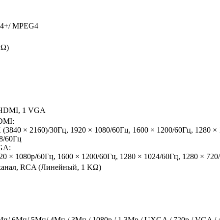
264+/ MPEG4
kΩ)
HDMI, 1 VGA
DMI:
 (3840 × 2160)/30Гц, 1920 × 1080/60Гц, 1600 × 1200/60Гц, 1280 × 
8/60Гц
GA:
20 × 1080p/60Гц, 1600 × 1200/60Гц, 1280 × 1024/60Гц, 1280 × 720
канал, RCA (Линейный, 1 KΩ)
п/ 6Мп/ 5Мп/ 4Мп / 3Мп / 1080p / 1.3Mp / UXGA / 720p / VGA / 4CI