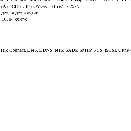
A / 4CIF / CIF / QVGA, 1/16 к/с ~ 25к/с
део, видео и аудио
-16384 кбит/с
 Hik-Connect, DNS, DDNS, NTP, SADP, SMTP, NFS, iSCSI, UPnP