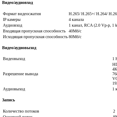
Видео/аудиовход
Формат видеосжатия
H.265/ H.265+/ H.264/ H.
IP камеры
4 канала
Аудиовход
1 канал, RCA (2.0 Vp-p, 1 
Входящая пропускная способность
40Мб/с
Исходящая пропускная способность
80Мб/с
Видео/аудиовыход
Видеовыход
1 
H
4K
Разрешение вывода
76
V
19
Аудиовыход
1 
Запись
Количество потоков
2
Основной поток
8М