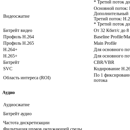
* Третий поток д
Основной поток: H
Дополнительный п
Видеосжатие
Третий поток: H.2
* Третий поток д
Битрейт видео
От 32 Кбит/с до 8
Профиль H.264
Baseline Profile/Ma
Профиль H.265
Main Profile
H.264+
Для основного по
H.265+
Для основного по
Битрейт
CBR/VBR
SVC
Кодирование H.26
По 1 фиксированн
Область интереса (ROI)
потока
Аудио
Аудиосжатие
Битрейт аудио
Частота дискретизации
Фильтрация шумов окружающей среды