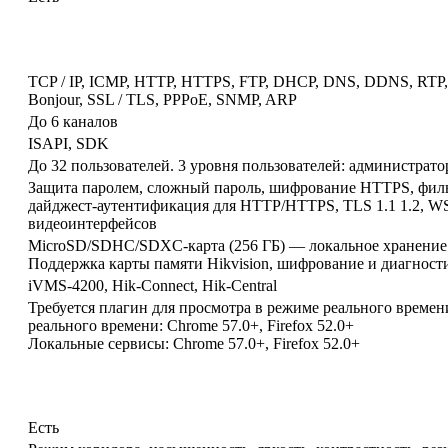
TCP / IP, ICMP, HTTP, HTTPS, FTP, DHCP, DNS, DDNS, RTP, 
Bonjour, SSL / TLS, PPPoE, SNMP, ARP
До 6 каналов
ISAPI, SDK
До 32 пользователей. 3 уровня пользователей: администрато
Защита паролем, сложный пароль, шифрование HTTPS, фильт
дайджест-аутентификация для HTTP/HTTPS, TLS 1.1 1.2, W
видеоинтерфейсов
MicroSD/SDHC/SDXC-карта (256 ГБ) — локальное хранени
Поддержка карты памяти Hikvision, шифрование и диагност
iVMS-4200, Hik-Connect, Hik-Central
Требуется плагин для просмотра в режиме реального времени
реального времени: Chrome 57.0+, Firefox 52.0+
Локальные сервисы: Chrome 57.0+, Firefox 52.0+
Есть