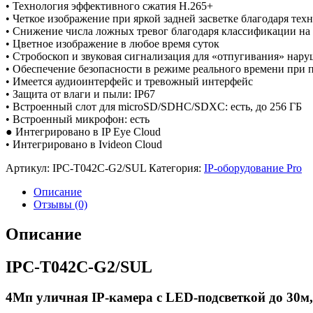
• Технология эффективного сжатия H.265+
• Четкое изображение при яркой задней засветке благодаря те
• Снижение числа ложных тревог благодаря классификации на 
• Цветное изображение в любое время суток
• Стробоскоп и звуковая сигнализация для «отпугивания» нар
• Обеспечение безопасности в режиме реального времени при 
• Имеется аудиоинтерфейс и тревожный интерфейс
• Защита от влаги и пыли: IP67
• Встроенный слот для microSD/SDHC/SDXC: есть, до 256 ГБ
• Встроенный микрофон: есть
● Интегрировано в IP Eye Cloud
• Интегрировано в Ivideon Cloud
Артикул:
IPC-T042C-G2/SUL
Категория:
IP-оборудование Pro
Описание
Отзывы (0)
Описание
IPC-T042C-G2/SUL
4Мп уличная IP-камера с LED-подсветкой до 30м