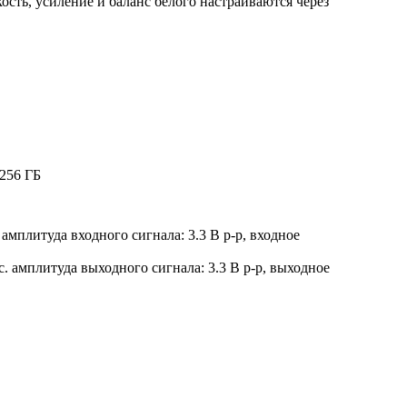
ость, усиление и баланс белого настраиваются через
256 ГБ
амплитуда входного сигнала: 3.3 В p-p, входное
. амплитуда выходного сигнала: 3.3 В p-p, выходное