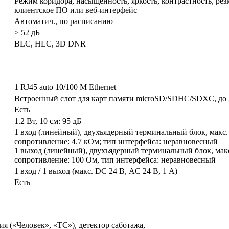
Режим коридора, насыщенность, яркость, контрастность, резк
клиентское ПО или веб-интерфейс
Автоматич., по расписанию
≥ 52 дБ
BLC, HLC, 3D DNR
1 RJ45 auto 10/100 М Ethernet
Встроенный слот для карт памяти microSD/SDHC/SDXC, до 
Есть
1.2 Вт, 10 см: 95 дБ
1 вход (линейный), двухъядерный терминальный блок, макс. 
сопротивление: 4.7 кОм; тип интерфейса: неравновесный
1 выход (линейный), двухъядерный терминальный блок, макс
сопротивление: 100 Ом, тип интерфейса: неравновесный
1 вход / 1 выход (макс. DC 24 В, AC 24 В, 1 А)
Есть
 («Человек», «ТС»), детектор саботажа,