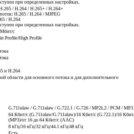
оступен при определенных настройках.
.265 / H.264 / H.265+ / H.264+
оток: H.265 / H.264 / MJPEG
65 / H.264
оступен при определенных настройках.
 Мбит/с
in Profile/High Profile
тока
тока
5 и H.264
ой области для основного потока и для дополнительного
G.711ulaw / G.711alaw / G.722.1 / G.726 / MP2L2 / PCM / MP
64 Кбит/с (G.711ulaw/G.711alaw)/16 Кбит/с (G.722.1)/16 Кбит/
(MP3)/от 16 до 64 Кбит/с (AAC)
8 кГц/16 кГц/32 кГц/44.1 кГц/48 кГц
Есть