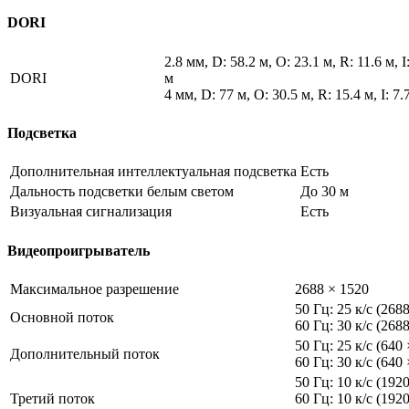
DORI
2.8 мм, D: 58.2 м, O: 23.1 м, R: 11.6 м, I
DORI
м
4 мм, D: 77 м, O: 30.5 м, R: 15.4 м, I: 7.
Подсветка
Дополнительная интеллектуальная подсветка
Есть
Дальность подсветки белым светом
До 30 м
Визуальная сигнализация
Есть
Видеопроигрыватель
Максимальное разрешение
2688 × 1520
50 Гц: 25 к/с (268
Основной поток
60 Гц: 30 к/с (268
50 Гц: 25 к/с (640
Дополнительный поток
60 Гц: 30 к/с (640
50 Гц: 10 к/с (192
Третий поток
60 Гц: 10 к/с (192