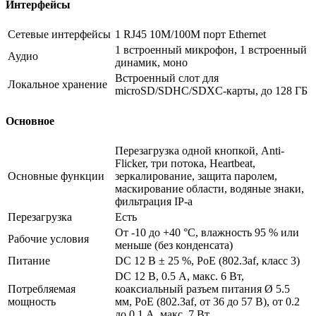
Интерфейсы
Сетевые интерфейсы
1 RJ45 10M/100M порт Ethernet
1 встроенный микрофон, 1 встроенный
Аудио
динамик, моно
Встроенный слот для
Локальное хранение
microSD/SDHC/SDXC-карты, до 128 ГБ
Основное
Перезагрузка одной кнопкой, Anti-
Flicker, три потока, Heartbeat,
Основные функции
зеркалирование, защита паролем,
маскирование области, водяные знаки,
фильтрация IP-а
Перезагрузка
Есть
От -10 до +40 °C, влажность 95 % или
Рабочие условия
меньше (без конденсата)
Питание
DС 12 В ± 25 %, PoE (802.3af, класс 3)
DC 12 В, 0.5 A, макс. 6 Вт,
Потребляемая
коаксиальный разъем питания Ø 5.5
мощность
мм, PoE (802.3af, от 36 до 57 В), от 0.2
до 0.1 A, макс. 7 Вт