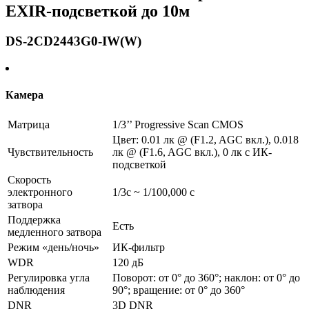
EXIR-подсветкой до 10м
DS-2CD2443G0-IW(W)
Камера
Матрица
1/3’’ Progressive Scan CMOS
Цвет: 0.01 лк @ (F1.2, AGC вкл.), 0.018
Чувствительность
лк @ (F1.6, AGC вкл.), 0 лк с ИК-
подсветкой
Скорость
электронного
1/3с ~ 1/100,000 с
затвора
Поддержка
Есть
медленного затвора
Режим «день/ночь»
ИК-фильтр
WDR
120 дБ
Регулировка угла
Поворот: от 0° до 360°; наклон: от 0° до
наблюдения
90°; вращение: от 0° до 360°
DNR
3D DNR