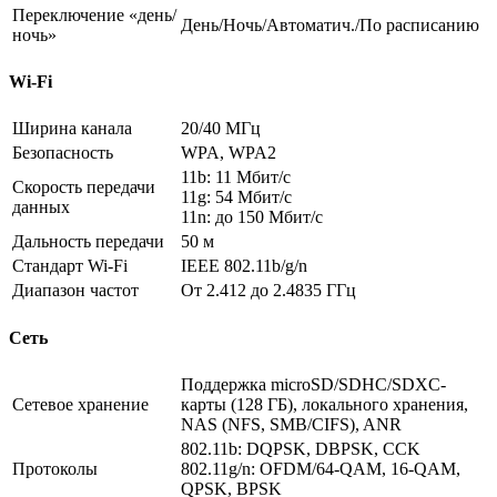
Переключение «день/
День/Ночь/Автоматич./По расписанию
ночь»
Wi-Fi
Ширина канала
20/40 МГц
Безопасность
WPA, WPA2
11b: 11 Мбит/с
Скорость передачи
11g: 54 Мбит/с
данных
11n: до 150 Мбит/с
Дальность передачи
50 м
Стандарт Wi-Fi
IEEE 802.11b/g/n
Диапазон частот
От 2.412 до 2.4835 ГГц
Сеть
Поддержка microSD/SDHC/SDXC-
Сетевое хранение
карты (128 ГБ), локального хранения,
NAS (NFS, SMB/CIFS), ANR
802.11b: DQPSK, DBPSK, CCK
Протоколы
802.11g/n: OFDM/64-QAM, 16-QAM,
QPSK, BPSK