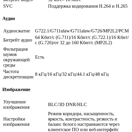
SVC
Поддержка кодирования H.264 и H.265
Аудио
Аудиосжатие
G722.1/G711ulaw/G711alaw/G726/MP2L2/PCM
64 Кбит/с (G.711)/16 Кбит/с (G.722.1)/16 Кбит/
Битрейт аудио
с (G.726)/от 32 до 160 Кбит/с (MP2L2)
Фильтрация
шумов
Есть
окружающей
среды
Частота
8 кГц/16 кГц/32 кГц/44.1 кГц/48 кГц
дискретизации
Изображение
Улучшение
BLC/3D DNR/HLC
изображения
Режим коридора, насыщенность,
Настройки
яркость, контрастность, резкость и
изображения
баланс белого настраиваются через
клиентское ПО или веб-интерфейс