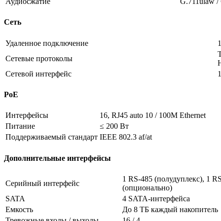
Аудиосжатие
G.711ulaw / 
Сеть
Удаленное подключение
Сетевые протоколы
Сетевой интерфейс
1
PoE
Интерфейсы
16, RJ45 auto 10 / 100M Ethernet
Питание
≤ 200 Вт
Поддерживаемый стандарт
IEEE 802.3 af/at
Дополнительные интерфейсы
1 RS-485 (полудуплекс), 1 RS
Серийный интерфейс
(опционально)
SATA
4 SATA-интерфейса
Емкость
До 8 ТБ каждый накопитель
Тревожные входы / выходы
16 / 4