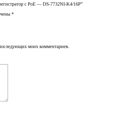
орегистратор с PoE — DS-7732NI-K4/16P”
ечены
*
ля последующих моих комментариев.