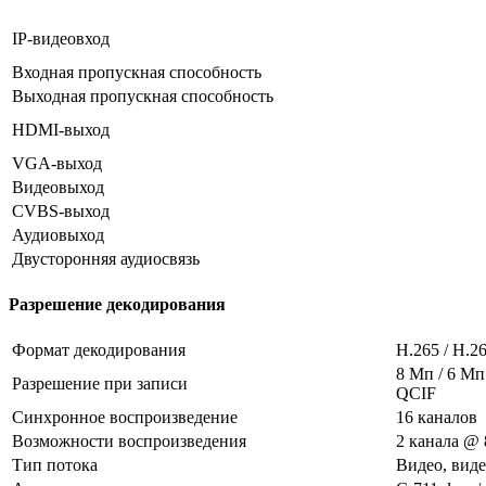
IP-видеовход
Входная пропускная способность
Выходная пропускная способность
HDMI-выход
VGA-выход
Видеовыход
CVBS-выход
Аудиовыход
Двусторонняя аудиосвязь
Разрешение декодирования
Формат декодирования
H.265 / H.2
8 Мп / 6 Мп 
Разрешение при записи
QCIF
Синхронное воспроизведение
16 каналов
Возможности воспроизведения
2 канала @ 8
Тип потока
Видео, виде