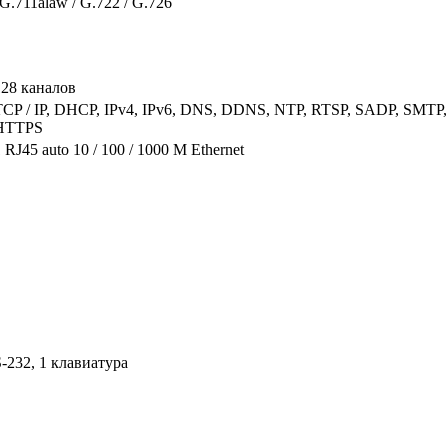
G.711alaw / G.722 / G.726
128 каналов
TCP / IP, DHCP, IPv4, IPv6, DNS, DDNS, NTP, RTSP, SADP, SMTP
HTTPS
 RJ45 auto 10 / 100 / 1000 М Ethernet
-232, 1 клавиатура