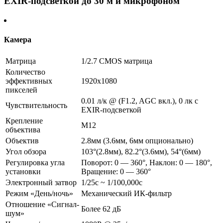
EXIR-подсветкой до 30 м и микрофоном
Камера
Матрица
1/2.7 CMOS матрица
Количество
эффективных
1920х1080
пикселей
0.01 л/к @ (F1.2, AGC вкл.), 0 лк с
Чувствительность
EXIR-подсветкой
Крепление
М12
объектива
Объектив
2.8мм (3.6мм, 6мм опционально)
Угол обзора
103°(2.8мм), 82.2°(3.6мм), 54°(6мм)
Регулировка угла
Поворот: 0 — 360°, Наклон: 0 — 180°,
установки
Вращение: 0 — 360°
Электронный затвор
1/25с ~ 1/100,000с
Режим «День/ночь»
Механический ИК-фильтр
Отношение «Сигнал-
Более 62 дБ
шум»