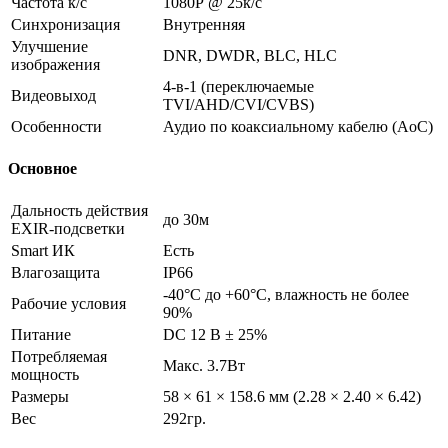
Частота к/с
1080Р @ 25к/с
Синхронизация
Внутренняя
Улучшение
DNR, DWDR, BLC, HLC
изображения
4-в-1 (переключаемые
Видеовыход
TVI/AHD/CVI/CVBS)
Особенности
Аудио по коаксиальному кабелю (AoC)
Основное
Дальность действия
до 30м
EXIR-подсветки
Smart ИК
Есть
Влагозащита
IP66
-40°С до +60°С, влажность не более
Рабочие условия
90%
Питание
DC 12 В ± 25%
Потребляемая
Макс. 3.7Вт
мощность
Размеры
58 × 61 × 158.6 мм (2.28 × 2.40 × 6.42)
Вес
292гр.