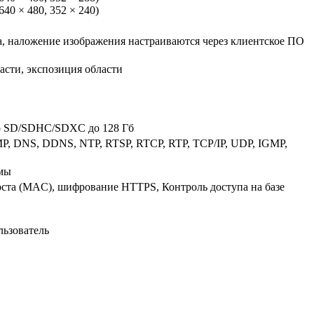
 640 × 480, 352 × 240)
та, наложение изображения настраиваются через клиентское ПО
сти, экспозиция области
ro SD/SDHC/SDXC до 128 Гб
MP, DNS, DDNS, NTP, RTSP, RTCP, RTP, TCP/IP, UDP, IGMP,
рмы
оста (MAC), шифрование HTTPS, Контроль доступа на базе
льзователь