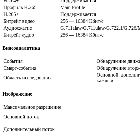
H.264+
Поддерживается
Профиль H.265
Main Profile
H.265+
Поддерживается
Битрейт видео
256 — 16384 Кбит/с
Аудиосжатие
G.711alaw/G.711ulaw/G.722.1/G.72
Битрейт аудио
256 — 16384 Кбит/с
Видеоаналитика
События
Обнаружение движе
Смарт-события
Обнаружение вторже
Основной, дополни
Область исследования
каждый
Изображение
Максимальное разрешение
Основной поток
Дополнительный поток