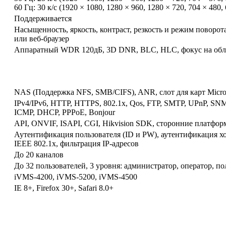
60 Гц: 30 к/с (1920 × 1080, 1280 × 960, 1280 × 720, 704 × 480,
Поддерживается
Насыщенность, яркость, контраст, резкость и режим поворо
или веб-браузер
Аппаратный WDR 120дБ, 3D DNR, BLC, HLC, фокус на обла
NAS (Поддержка NFS, SMB/CIFS), ANR, слот для карт Mic
IPv4/IPv6, HTTP, HTTPS, 802.1x, Qos, FTP, SMTP, UPnP, SN
ICMP, DHCP, PPPoE, Bonjour
API, ONVIF, ISAPI, CGI, Hikvision SDK, сторонние платфо
Аутентификация пользователя (ID и PW), аутентификация х
IEEE 802.1x, фильтрация IP-адресов
До 20 каналов
До 32 пользователей, 3 уровня: администратор, оператор, по
iVMS-4200, iVMS-5200, iVMS-4500
IE 8+, Firefox 30+, Safari 8.0+