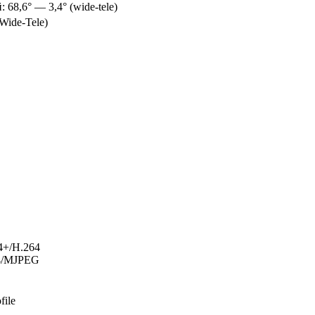
68,6° — 3,4° (wide-tele)
Wide-Tele)
4+/H.264
64/MJPEG
file