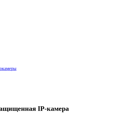
еокамеры
защищенная IP-камера