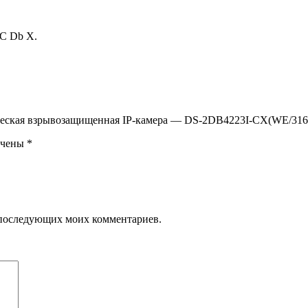
°C Db Х.
ическая взрывозащищенная IP-камера — DS-2DB4223I-CX(WE/316
ечены
*
ля последующих моих комментариев.