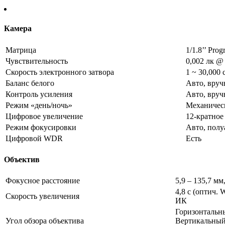
Камера
Матрица
1/1.8’’ Pro
Чувствительность
0,002 лк @ 
Скорость электронного затвора
1 ~ 30,000
Баланс белого
Авто, вруч
Контроль усиления
Авто, вру
Режим «день/ночь»
Механичес
Цифровое увеличение
12-кратное
Режим фокусировки
Авто, полу
Цифровой WDR
Есть
Объектив
Фокусное расстояние
5,9 – 135,7 м
4,8 с (оптич. 
Скорость увеличения
ИК
Горизонтальный
Угол обзора объектива
Вертикальный: 