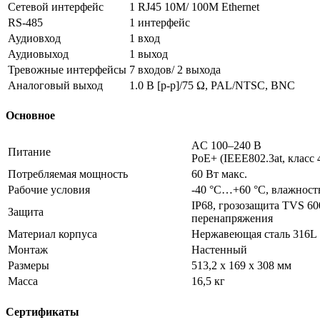
Сетевой интерфейс
1 RJ45 10M/ 100M Ethernet
RS-485
1 интерфейс
Аудиовход
1 вход
Аудиовыход
1 выход
Тревожные интерфейсы
7 входов/ 2 выхода
Аналоговый выход
1.0 В [p-p]/75 Ω, PAL/NTSC, BNC
Основное
AC 100–240 В
Питание
PoE+ (IEEE802.3at, класс 
Потребляемая мощность
60 Вт макс.
Рабочие условия
-40 °C…+60 °C, влажность
IP68, грозозащита TVS 60
Защита
перенапряжения
Материал корпуса
Нержавеющая сталь 316L
Монтаж
Настенный
Размеры
513,2 х 169 х 308 мм
Масса
16,5 кг
Сертификаты