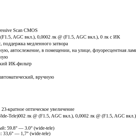
gressive Scan CMOS
(F1.5, AGC вкл.), 0,0002 лк @ (F1.5, AGC вкл.), 0 лк с ИК
 с, поддержка медленного затвора
ную, автослежение, в помещении, на улице, флуоресцентная лам
чную
кий ИК-фильтр
автоматический, вручную
м, 23-кратное оптическое увеличение
Wide-Tele)002 лк @ (F1.5, AGC вкл.), 0,0002 лк @ (F1.5, AGC вкл.),
: 59.8° — 3.0° (wide-tele)
33,6° — 1,7° (wide-tele)