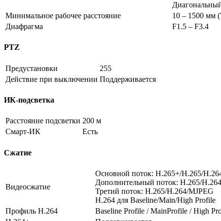
Диагональный: 
Минимальное рабочее расстояние
10 – 1500 мм (
Диафрагма
F1.5 – F3.4
PTZ
Предустановки
255
Действие при выключении
Поддерживается
ИК-подсветка
Расстояние подсветки
200 м
Смарт-ИК
Есть
Сжатие
Основной поток: H.265+/H.265/H.26
Дополнительный поток: H.265/H.2
Видеосжатие
Третий поток: H.265/H.264/MJPEG
H.264 для Baseline/Main/High Profile
Профиль H.264
Baseline Profile / MainProfile / High Pro