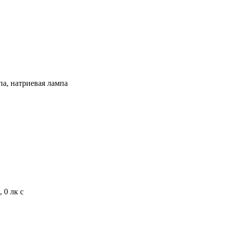
па, натриевая лампа
 0 лк с