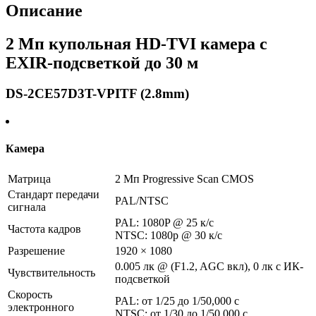
Описание
2 Мп купольная HD-TVI камера с
EXIR-подсветкой до 30 м
DS-2CE57D3T-VPITF (2.8mm)
Камера
Матрица
2 Мп Progressive Scan CMOS
Стандарт передачи
PAL/NTSC
сигнала
PAL: 1080P @ 25 к/с
Частота кадров
NTSC: 1080p @ 30 к/с
Разрешение
1920 × 1080
0.005 лк @ (F1.2, AGC вкл), 0 лк с ИК-
Чувствительность
подсветкой
Скорость
PAL: от 1/25 до 1/50,000 с
электронного
NTSC: от 1/30 до 1/50,000 с