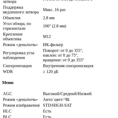
затвора
Поддержка
Макс. 16 раз
медленного затвора
Объектив
2.8 мм
Угол обзора, по
106° (2.8 мм)
горизонтали
Крепление
M12
объектива
Режим «день/ночь»
ИК-фильтр
Поворот: от 0 до 355°,
Регулировка угла
наклон: от 0 до 75°,
наблюдения
вращение: от 0 до 355°
Синхронизация
Внутренняя синхронизация
WDR
≥ 120 дБ
Меню
AGC
Высокий/Средний/Низкий
Режим «день/ночь»
Авто/ цвет/ ЧБ
Режим изображения
STD/HIGH-SAT
HLC
Есть
BLC
Есть