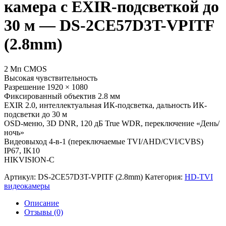
камера с EXIR-подсветкой до
30 м — DS-2CE57D3T-VPITF
(2.8mm)
2 Мп CMOS
Высокая чувствительность
Разрешение 1920 × 1080
Фиксированный объектив 2.8 мм
EXIR 2.0, интеллектуальная ИК-подсветка, дальность ИК-
подсветки до 30 м
OSD-меню, 3D DNR, 120 дБ True WDR, переключение «День/
ночь»
Видеовыход 4-в-1 (переключаемые TVI/AHD/CVI/CVBS)
IP67, IK10
HIKVISION-C
Артикул:
DS-2CE57D3T-VPITF (2.8mm)
Категория:
HD-TVI
видеокамеры
Описание
Отзывы (0)