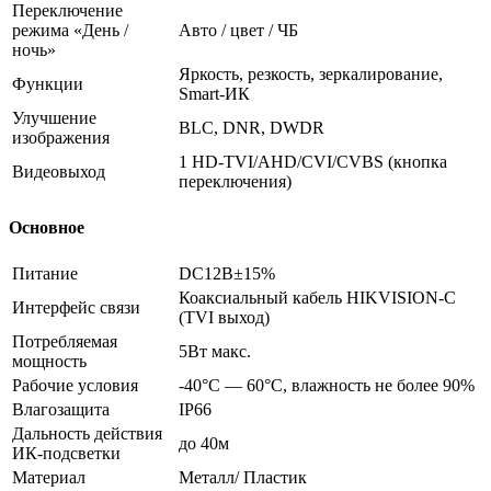
Переключение
режима «День /
Авто / цвет / ЧБ
ночь»
Яркость, резкость, зеркалирование,
Функции
Smart-ИК
Улучшение
BLC, DNR, DWDR
изображения
1 HD-TVI/AHD/CVI/CVBS (кнопка
Видеовыход
переключения)
Основное
Питание
DC12В±15%
Коаксиальный кабель HIKVISION-C
Интерфейс связи
(TVI выход)
Потребляемая
5Вт макс.
мощность
Рабочие условия
-40°С — 60°С, влажность не более 90%
Влагозащита
IP66
Дальность действия
до 40м
ИК-подсветки
Материал
Металл/ Пластик