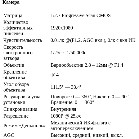
Камера
Матрица
1/2.7 Progressive Scan CMOS
Количество
эффективных
1920х1080
пикселей
Чувствительность
0.01лк @(F1.2, AGC вкл.), 0лк с вкл ИК
Скорость
электронного
1/25с ~ 1/50,000с
затвора
Объектив
Вариообъектив 2.8 – 12мм @ F1.4
Крепление
ф14
объектива
Угол обзора
111.5° — 33.4°
объектива
Регулировка угла
Поворот: 0 — 360°, Наклон: 0 — 90°,
установки
Вращение: 0 — 360°
Синхронизация
Внутренняя
Разрешение
1080Р @ 25к/с
Механический ИК-фильтр с
Режим «День/ночь»
автопереключением
AGC
Высокий, средний, низкий, выкл.