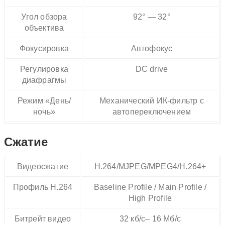
Угол обзора
92° — 32°
объектива
Фокусировка
Автофокус
Регулировка
DC drive
диафрагмы
Режим «День/
Механический ИК-фильтр с
ночь»
автопереключением
Сжатие
Видеосжатие
H.264/MJPEG/MPEG4/H.264+
Профиль H.264
Baseline Profile / Main Profile /
High Profile
Битрейт видео
32 кб/с– 16 Мб/с