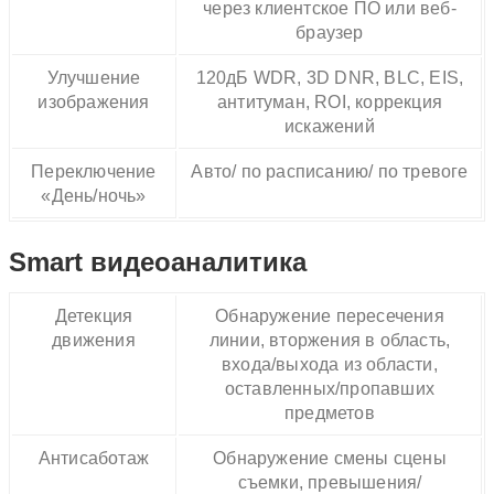
через клиентское ПО или веб-
браузер
Улучшение
120дБ WDR, 3D DNR, BLC, EIS,
изображения
антитуман, ROI, коррекция
искажений
Переключение
Авто/ по расписанию/ по тревоге
«День/ночь»
Smart видеоаналитика
Детекция
Обнаружение пересечения
движения
линии, вторжения в область,
входа/выхода из области,
оставленных/пропавших
предметов
Антисаботаж
Обнаружение смены сцены
съемки, превышения/