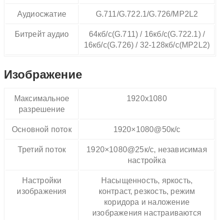
Аудиосжатие
G.711/G.722.1/G.726/MP2L2
Битрейт аудио
64кб/с(G.711) / 16кб/с(G.722.1) /
16кб/с(G.726) / 32-128кб/с(MP2L2)
Изображение
Максимальное
1920х1080
разрешение
Основной поток
1920×1080@50к/с
Третий поток
1920×1080@25к/с, независимая
настройка
Настройки
Насыщенность, яркость,
изображения
контраст, резкость, режим
коридора и наложение
изображения настраиваются