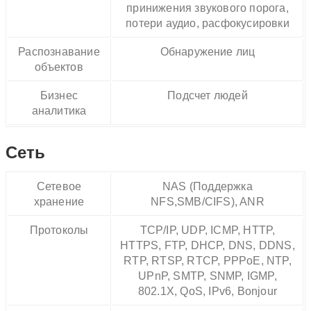
принижения звукового порога,
потери аудио, расфокусировки
Распознавание
Обнаружение лиц
объектов
Бизнес
Подсчет людей
аналитика
Сеть
Сетевое
NAS (Поддержка
хранение
NFS,SMB/CIFS), ANR
Протоколы
TCP/IP, UDP, ICMP, HTTP,
HTTPS, FTP, DHCP, DNS, DDNS,
RTP, RTSP, RTCP, PPPoE, NTP,
UPnP, SMTP, SNMP, IGMP,
802.1X, QoS, IPv6, Bonjour