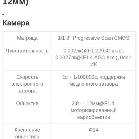
12мм)
Камера
Матрица
1/1.8’’ Progressive Scan CMOS
Чувствительность
0.002лк@(F1.2,AGC вкл.),
0.0027лк@(F1.4,AGC вкл.), 0лк с
ИК
Скорость
1с ~ 1/100000с, поддержка
электронного
медленного затвора
затвора
Объектив
2.8 — 12мм@F1.4,
моторизированный
вариобъектив
Крепление
Φ14
объектива