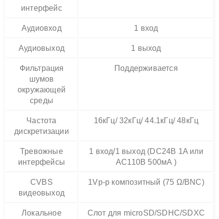
интерфейс
Аудиовход
1 вход
Аудиовыход
1 выход
Фильтрация
Поддерживается
шумов
окружающей
среды
Частота
16кГц/ 32кГц/ 44.1кГц/ 48кГц
дискретизации
Тревожные
1 вход/1 выход (DC24В 1A или
интерфейсы
AC110В 500мA )
CVBS
1Vp-p композитный (75 Ω/BNC)
видеовыход
Локальное
Слот для microSD/SDHC/SDXC