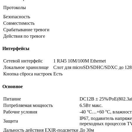
Протоколы
Безопасность
Совместимость
Срабатывание тревоги
Действия по тревоге
Интерфейсы
Сетевой интерфейс
1 RJ45 10M/100M Ethernet
Локальное хранилище
Слот для microSD/SDHC/SDXC до 128
Кнопка сброса настроек
Есть
Основное
Питание
DC12В ± 25%/PoE(802.3af,
Потребляемая мощность
6.5Вт макс.
Рабочие условия
-40 °C…+60 °C, влажност
IP67, подавитель напряж
Защита
переходных процессов T
Дальность действия EXIR-подсветки
До 30м