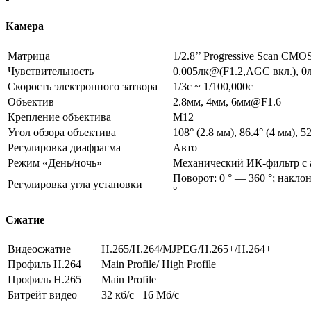
Камера
Матрица
1/2.8’’ Progressive Scan CMO
Чувствительность
0.005лк@(F1.2,AGC вкл.), 0
Скорость электронного затвора
1/3с ~ 1/100,000с
Объектив
2.8мм, 4мм, 6мм@F1.6
Крепление объектива
M12
Угол обзора объектива
108° (2.8 мм), 86.4° (4 мм), 5
Регулировка диафрагма
Авто
Режим «День/ночь»
Механический ИК-фильтр с
Поворот: 0 ° — 360 °; наклон
Регулировка угла установки
°
Сжатие
Видеосжатие
H.265/H.264/MJPEG/H.265+/H.264+
Профиль H.264
Main Profile/ High Profile
Профиль H.265
Main Profile
Битрейт видео
32 кб/с– 16 Мб/с