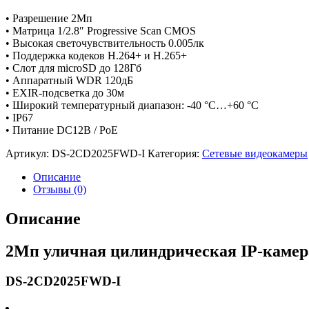
• Разрешение 2Мп
• Матрица 1/2.8″ Progressive Scan CMOS
• Высокая светочувствительность 0.005лк
• Поддержка кодеков H.264+ и H.265+
• Слот для microSD до 128Гб
• Аппаратный WDR 120дБ
• EXIR-подсветка до 30м
• Широкий температурный диапазон: -40 °C…+60 °C
• IP67
• Питание DC12В / PoE
Артикул:
DS-2CD2025FWD-I
Категория:
Сетевые видеокамеры
Описание
Отзывы (0)
Описание
2Мп уличная цилиндрическая IP-камера
DS-2CD2025FWD-I