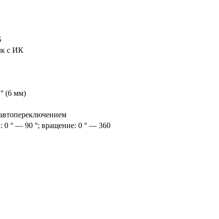
S
лк с ИК
2° (6 мм)
 автопереключением
: 0 ° — 90 °; вращение: 0 ° — 360