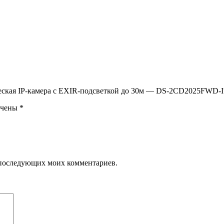
ческая IP-камера с EXIR-подсветкой до 30м — DS-2CD2025FWD-I
ечены
*
ля последующих моих комментариев.