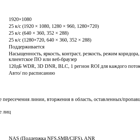
1920×1080
25 к/с (1920 × 1080, 1280 × 960, 1280×720)
25 к/с (640 × 360, 352 × 288)
25 к/с (1280×720, 640 × 360, 352 × 288)
Поддерживается
Насыщенность, яркость, контраст, резкость, режим коридора
клиентское ПО или веб-браузер
120дБ WDR, 3D DNR, BLC, 1 регион ROI для каждого пото
Авто/ по расписанию
 пересечения линии, вторжения в область, оставленных/пропав
е лиц
NAS (Поддержка NFS,SMB/CIFS), ANR