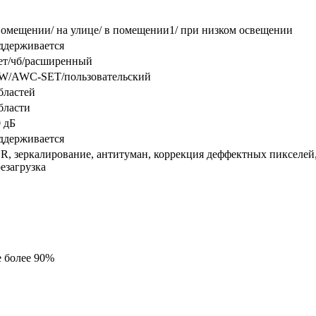
помещении/ на улице/ в помещении1/ при низком освещении
ддерживается
ет/чб/расширенный
W/AWC-SET/пользовательский
бластей
бласти
 дБ
ддерживается
, зеркалирование, антитуман, коррекция деффектных пикселей,
езагрузка
е более 90%