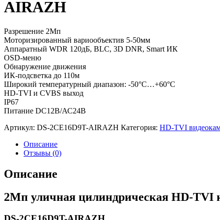
AIRAZH
Разрешение 2Мп
Моторизированный вариообъектив 5-50мм
Аппаратный WDR 120дБ, BLC, 3D DNR, Smart ИК
OSD-меню
Обнаружение движения
ИК-подсветка до 110м
Широкий температурный диапазон: -50°C…+60°C
HD-TVI и CVBS выход
IP67
Питание DC12В/АС24В
Артикул:
DS-2CE16D9T-AIRAZH
Категория:
HD-TVI видеока
Описание
Отзывы (0)
Описание
2Мп уличная цилиндрическая HD-TVI к
DS-2CE16D9T-AIRAZH