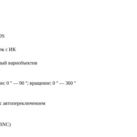
MOS
лк с ИК
ный вариобъектив
н: 0 ° — 90 °; вращение: 0 ° — 360 °
с автопереключением
/BNC)