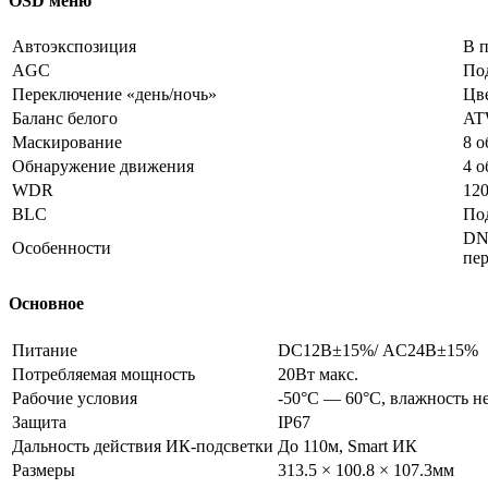
OSD меню
Автоэкспозиция
В 
AGC
По
Переключение «день/ночь»
Цв
Баланс белого
AT
Маскирование
8 о
Обнаружение движения
4 о
WDR
120
BLC
По
DNR
Особенности
пер
Основное
Питание
DC12В±15%/ AC24В±15%
Потребляемая мощность
20Вт макс.
Рабочие условия
-50°С — 60°С, влажность н
Защита
IP67
Дальность действия ИК-подсветки
До 110м, Smart ИК
Размеры
313.5 × 100.8 × 107.3мм