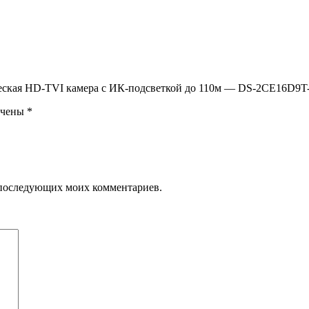
ическая HD-TVI камера с ИК-подсветкой до 110м — DS-2CE16D
ечены
*
ля последующих моих комментариев.