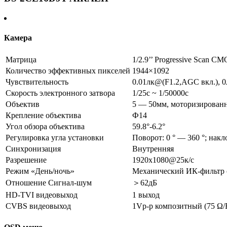
Камера
Матрица
1/2.9’’ Progressive Scan C
Количество эффективных пикселей
1944×1092
Чувствительность
0.01лк@(F1.2,AGC вкл.), 0
Скорость электронного затвора
1/25с ~ 1/50000с
Объектив
5 — 50мм, моторизирован
Крепление объектива
Ф14
Угол обзора объектива
59.8°-6.2°
Регулировка угла установки
Поворот: 0 ° — 360 °; накло
Синхронизация
Внутренняя
Разрешение
1920х1080@25к/с
Режим «День/ночь»
Механический ИК-фильтр 
Отношение Сигнал-шум
＞62дБ
HD-TVI видеовыход
1 выход
CVBS видеовыход
1Vp-p композитный (75 Ω