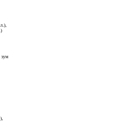
л.),
.)
 зум
),