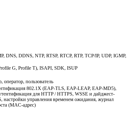
MP, DNS, DDNS, NTP, RTSP, RTCP, RTP, TCP/IP, UDP, IGMP,
ofile G, Profile T), ISAPI, SDK, ISUP
, оператор, пользователь
ентификация 802.1X (EAP-TLS, EAP-LEAP, EAP-MD5),
-аутентификация для HTTP / HTTPS, WSSE и дайджест-
S, настройки управления временем ожидания, журнал
оста (MAC-адрес)