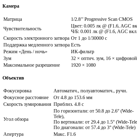
Камера
Матрица
1/2.8’’ Progressive Scan CMOS
Цвет: 0.005 лк @ (F1.6, AGC вк
Чувствительность
Ч/Б: 0.001 лк @ (F1.6, AGC вкл
Скорость электронного затвора
От 1 до 1/30000 с
Поддержка медленного затвора
Есть
Режим «День / ночь»
ИК-фильтр
Зум
32 × оптич. зум, 16 × цифровой
Максимальное разрешение
1920 × 1080
Объектив
Фокусировка
Автоматич., полуавтоматич., ручн.
Фокусное расстояние
От 4.8 до 153.6 мм
Скорость зумирования
Приблиз. 4.8 с
По горизонтали: от 50.8 до 2.6° (Wide-
Tele),
Угол обзора
По вертикали: от 29.4 до 1.5° (Wide-Tele
По диагонали: от 57.4 до 3° (Wide-Tele)
Апертура
Макс. F1.6