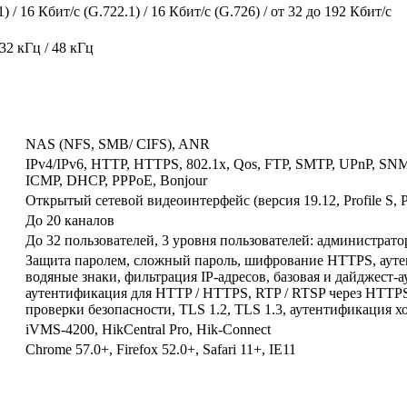
) / 16 Кбит/с (G.722.1) / 16 Кбит/с (G.726) / от 32 до 192 Кбит/с
 32 кГц / 48 кГц
NAS (NFS, SMB/ CIFS), ANR
IPv4/IPv6, HTTP, HTTPS, 802.1x, Qos, FTP, SMTP, UPnP, SN
ICMP, DHCP, PPPoE, Bonjour
Открытый сетевой видеоинтерфейс (версия 19.12, Profile S, Pr
До 20 каналов
До 32 пользователей, 3 уровня пользователей: администратор
Защита паролем, сложный пароль, шифрование HTTPS, аут
водяные знаки, фильтрация IP-адресов, базовая и дайджест
аутентификация для HTTP / HTTPS, RTP / RTSP через HTTP
проверки безопасности, TLS 1.2, TLS 1.3, аутентификация х
iVMS-4200, HikCentral Pro, Hik-Connect
Chrome 57.0+, Firefox 52.0+, Safari 11+, IE11