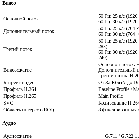
Видео
50 Гц: 25 к/с (1920
Основной поток
60 Гц: 30 к/с (1920
50 Гц: 25 к/с (704 
Дополнительный поток
60 Гц: 30 к/с (704 
50 Гц: 25 к/с (1920
288)
Третий поток
60 Гц: 30 к/с (1920
240)
Основной поток: H.
Видеосжатие
Дополнительный по
Третий поток: H.2
Битрейт видео
От 32 Кбит/с до 1
Профиль H.264
Baseline Profile / Ma
Профиль H.265
Main Profile
SVC
Кодирование H.264
Область интереса (ROI)
8 фиксированных о
Аудио
Аудиосжатие
G.711 / G.722.1