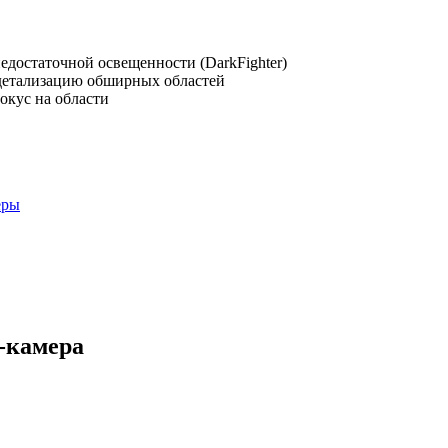
недостаточной освещенности (DarkFighter)
 детализацию обширных областей
окус на области
еры
-камера