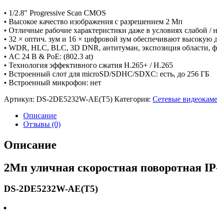
• 1/2.8″ Progressive Scan CMOS
• Высокое качество изображения с разрешением 2 Мп
• Отличные рабочие характеристики даже в условиях слабой / 
• 32 × оптич. зум и 16 × цифровой зум обеспечивают высокую
• WDR, HLC, BLC, 3D DNR, антитуман, экспозиция области, ф
• AC 24 В & PoE: (802.3 at)
• Технология эффективного сжатия H.265+ / H.265
• Встроенный слот для microSD/SDHC/SDXC: есть, до 256 ГБ
• Встроенный микрофон: нет
Артикул:
DS-2DE5232W-AE(T5)
Категория:
Сетевые видеокам
Описание
Отзывы (0)
Описание
2Мп уличная скоростная поворотная IP
DS-2DE5232W-AE(T5)