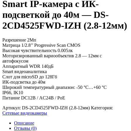
Smart IP-камера с ИК-
подсветкой до 40м — DS-
2CD4525FWD-IZH (2.8-12мм)
Разрешение 2Мп
Матрица 1/2.8’’ Progressive Scan CMOS
Высокая чувствительность 0.005лк
Моторизированный вариообъектив 2.8 — 12мм с
автофокусом
Аппаратный WDR 140дБ
Smart видеоаналитика
Слот для microSD до 128Гб
ИК-подсветка до 40м
Широкий температурный диапазон: -50 °C…+60 °C
IP66, IK10
Питание DC12В / AC24В / PoE
Артикул:
DS-2CD4525FWD-IZH (2.8-12мм)
Категория:
Сетевые видеокамеры
Описание
Отзывы (0)