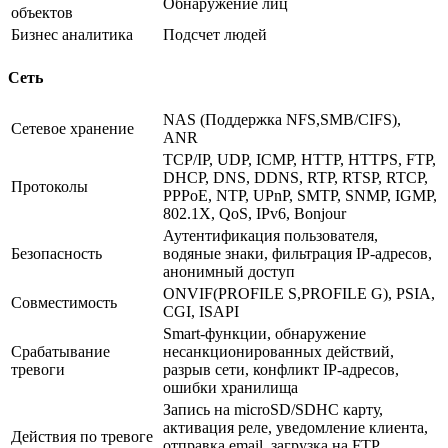
Обнаружение лиц
объектов
Бизнес аналитика
Подсчет людей
Сеть
NAS (Поддержка NFS,SMB/CIFS),
Сетевое хранение
ANR
TCP/IP, UDP, ICMP, HTTP, HTTPS, FTP,
DHCP, DNS, DDNS, RTP, RTSP, RTCP,
Протоколы
PPPoE, NTP, UPnP, SMTP, SNMP, IGMP,
802.1X, QoS, IPv6, Bonjour
Аутентификация пользователя,
Безопасность
водяные знаки, фильтрация IP-адресов,
анонимный доступ
ONVIF(PROFILE S,PROFILE G), PSIA,
Совместимость
CGI, ISAPI
Smart-функции, обнаружение
Срабатывание
несанкционированных действий,
тревоги
разрыв сети, конфликт IP-адресов,
ошибки хранилища
Запись на microSD/SDHC карту,
активация реле, уведомление клиента,
Действия по тревоге
отправка email, загрузка на FTP,