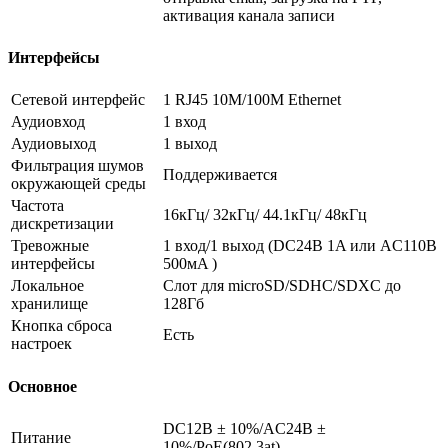
активация канала записи
Интерфейсы
Сетевой интерфейс
1 RJ45 10M/100M Ethernet
Аудиовход
1 вход
Аудиовыход
1 выход
Фильтрация шумов
Поддерживается
окружающей среды
Частота
16кГц/ 32кГц/ 44.1кГц/ 48кГц
дискретизации
Тревожные
1 вход/1 выход (DC24В 1A или AC110В
интерфейсы
500мA )
Локальное
Слот для microSD/SDHC/SDXC до
хранилище
128Гб
Кнопка сброса
Есть
настроек
Основное
DC12В ± 10%/AC24В ±
Питание
10%/PoE(802.3at)