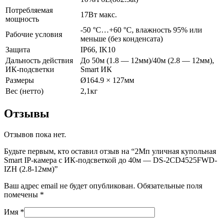
Потребляемая
17Вт макс.
мощность
-50 °C…+60 °C, влажность 95% или
Рабочие условия
меньше (без конденсата)
Защита
IP66, IK10
Дальность действия
До 50м (1.8 — 12мм)/40м (2.8 — 12мм),
ИК-подсветки
Smart ИК
Размеры
Ø164.9 × 127мм
Вес (нетто)
2,1кг
Отзывы
Отзывов пока нет.
Будьте первым, кто оставил отзыв на “2Мп уличная купольная
Smart IP-камера с ИК-подсветкой до 40м — DS-2CD4525FWD-
IZH (2.8-12мм)”
Ваш адрес email не будет опубликован.
Обязательные поля
помечены
*
Имя
*