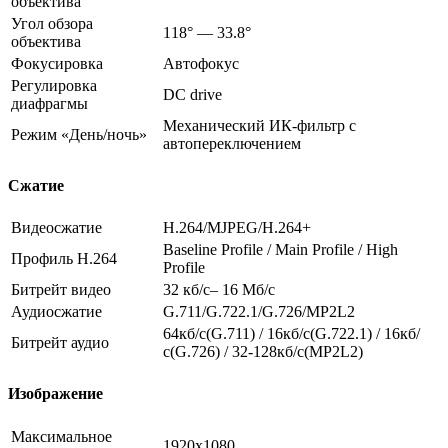
объектива
Угол обзора
118° — 33.8°
объектива
Фокусировка
Автофокус
Регулировка
DC drive
диафрагмы
Механический ИК-фильтр с
Режим «День/ночь»
автопереключением
Сжатие
Видеосжатие
H.264/MJPEG/H.264+
Baseline Profile / Main Profile / High
Профиль H.264
Profile
Битрейт видео
32 кб/с– 16 Мб/с
Аудиосжатие
G.711/G.722.1/G.726/MP2L2
64кб/с(G.711) / 16кб/с(G.722.1) / 16кб/
Битрейт аудио
с(G.726) / 32-128кб/с(MP2L2)
Изображение
Максимальное
1920х1080