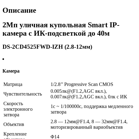
Описание
2Мп уличная купольная Smart IP-
камера с ИК-подсветкой до 40м
DS-2CD4525FWD-IZH (2.8-12мм)
Камера
Матрица
1/2.8’’ Progressive Scan CMOS
0.005лк@(F1.2,AGC вкл.),
Чувствительность
0.007лк@(F1.2,AGC вкл.), 0лк с ИК
Скорость
1с ~ 1/100000с, поддержка медленного
электронного
затвора
затвора
2.8 — 12мм@F1.4, 8 — 32мм@F1.4,
Объектив
моторизированный вариобъектив
Крепление
Φ14