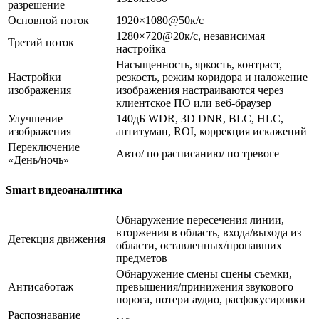
разрешение
Основной поток
1920×1080@50к/с
1280×720@20к/с, независимая
Третий поток
настройка
Насыщенность, яркость, контраст,
Настройки
резкость, режим коридора и наложение
изображения
изображения настраиваются через
клиентское ПО или веб-браузер
Улучшение
140дБ WDR, 3D DNR, BLC, HLC,
изображения
антитуман, ROI, коррекция искажений
Переключение
Авто/ по расписанию/ по тревоге
«День/ночь»
Smart видеоаналитика
Обнаружение пересечения линии,
вторжения в область, входа/выхода из
Детекция движения
области, оставленных/пропавших
предметов
Обнаружение смены сцены съемки,
Антисаботаж
превышения/принижения звукового
порога, потери аудио, расфокусировки
Распознавание