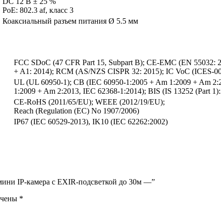
DC 12 В ± 25 %
PoE: 802.3 af, класс 3
Коаксиальный разъем питания Ø 5.5 мм
FCC SDoC (47 CFR Part 15, Subpart B); CE-EMC (EN 55032: 20
+ A1: 2014); RCM (AS/NZS CISPR 32: 2015); IC VoC (ICES-003
UL (UL 60950-1); CB (IEC 60950-1:2005 + Am 1:2009 + Am 2:
1:2009 + Am 2:2013, IEC 62368-1:2014); BIS (IS 13252 (Part 1
CE-RoHS (2011/65/EU); WEEE (2012/19/EU);
Reach (Regulation (EC) No 1907/2006)
IP67 (IEC 60529-2013), IK10 (IEC 62262:2002)
 мини IP-камера с EXIR-подсветкой до 30м —”
ечены
*