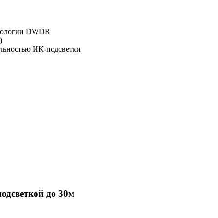
ехнологии DWDR
)
альностью ИК-подсветки
одсветкой до 30м