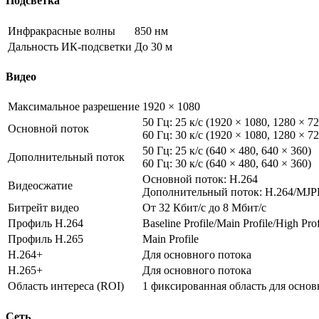
Подсветка
Инфракрасные волны
850 нм
Дальность ИК-подсветки
До 30 м
Видео
Максимальное разрешение
1920 × 1080
50 Гц: 25 к/с (1920 × 1080, 1280 × 72
Основной поток
60 Гц: 30 к/с (1920 × 1080, 1280 × 72
50 Гц: 25 к/с (640 × 480, 640 × 360)
Дополнительный поток
60 Гц: 30 к/с (640 × 480, 640 × 360)
Основной поток: H.264
Видеосжатие
Дополнительный поток: H.264/MJ
Битрейт видео
От 32 Кбит/с до 8 Мбит/с
Профиль H.264
Baseline Profile/Main Profile/High Prof
Профиль H.265
Main Profile
H.264+
Для основного потока
H.265+
Для основного потока
Область интереса (ROI)
1 фиксированная область для основ
Сеть