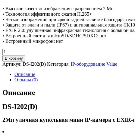
• Высокое качество изображения с разрешением 2 Мп
• Технология эффективного сжатия H.265+
• Четкое изображение при яркой задней засветке благодаря т
• Защита от влаги и пыли (IP67) и антивандальная защита (IK10
• EXIR 2.0: улучшенная инфракрасная технология с большой д
• Встроенный слот для microSD/SDHC/SDXC: нет
• Встроенный микрофон: нет
Количество
товара
В корзину
2Мп
Артикул:
DS-I202(D)
Категория:
IP-оборудование Value
уличная
купольная
Описание
мини
Отзывы (0)
IP-
камера
Описание
с
EXIR-
DS-I202(D)
подсветкой
до
30м
2Мп уличная купольная мини IP-камера с EXIR-п
-