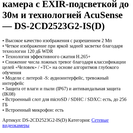
камера с EXIR-подсветкой до
30м и технологией AcuSense
— DS-2CD2523G2-IS(D)
• Высокое качество изображения с разрешением 2 Мп
• Четкое изображение при яркой задней засветке благодаря
технологии 120 дБ WDR
• Технология эффективного сжатия H.265+
• Снижение числа ложных тревог благодаря классификации
целей «Человек» / «ТС» на основе алгоритмов глубокого
обучения
• Модели с литерой -S: аудиоинтерфейс, тревожный
интерфейс
• Защита от влаги и пыли (IP67) и антивандальная защита
(IK08)
• Встроенный слот для microSD / SDHC / SDXC: есть, до 256
ГБ
• Встроенный микрофон: есть
Артикул:
DS-2CD2523G2-IS(D)
Категория:
Сетевые
видеокамеры