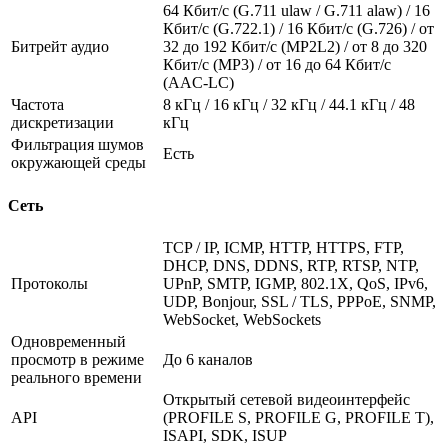
64 Кбит/с (G.711 ulaw / G.711 alaw) / 16
Кбит/с (G.722.1) / 16 Кбит/с (G.726) / от
Битрейт аудио
32 до 192 Кбит/с (MP2L2) / от 8 до 320
Кбит/с (MP3) / от 16 до 64 Кбит/с
(AAC-LC)
Частота
8 кГц / 16 кГц / 32 кГц / 44.1 кГц / 48
дискретизации
кГц
Фильтрация шумов
Есть
окружающей среды
Сеть
TCP / IP, ICMP, HTTP, HTTPS, FTP,
DHCP, DNS, DDNS, RTP, RTSP, NTP,
Протоколы
UPnP, SMTP, IGMP, 802.1X, QoS, IPv6,
UDP, Bonjour, SSL / TLS, PPPoE, SNMP,
WebSocket, WebSockets
Одновременный
просмотр в режиме
До 6 каналов
реального времени
Открытый сетевой видеоинтерфейс
API
(PROFILE S, PROFILE G, PROFILE T),
ISAPI, SDK, ISUP