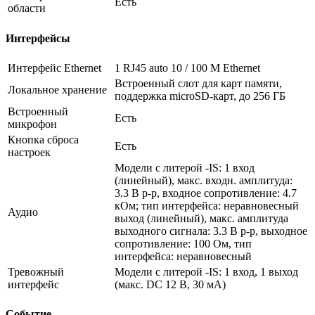
Есть
области
Интерфейсы
Интерфейс Ethernet
1 RJ45 auto 10 / 100 М Ethernet
Встроенный слот для карт памяти,
Локальное хранение
поддержка microSD-карт, до 256 ГБ
Встроенный
Есть
микрофон
Кнопка сброса
Есть
настроек
Модели с литерой -IS: 1 вход
(линейный), макс. входн. амплитуда:
3.3 В p-p, входное сопротивление: 4.7
кОм; тип интерфейса: неравновесный
Аудио
выход (линейный), макс. амплитуда
выходного сигнала: 3.3 В p-p, выходное
сопротивление: 100 Ом, тип
интерфейса: неравновесный
Тревожный
Модели с литерой -IS: 1 вход, 1 выход
интерфейс
(макс. DC 12 В, 30 мA)
Событие