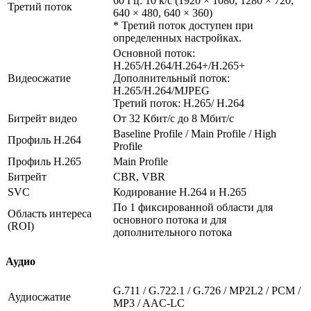
60 Гц: 10 к/с (1920 × 1080, 1280 × 720,
Третий поток
640 × 480, 640 × 360)
* Третий поток доступен при
определенных настройках.
Основной поток:
H.265/H.264/H.264+/H.265+
Видеосжатие
Дополнительный поток:
H.265/H.264/MJPEG
Третий поток: H.265/ H.264
Битрейт видео
От 32 Кбит/с до 8 Мбит/с
Baseline Profile / Main Profile / High
Профиль H.264
Profile
Профиль H.265
Main Profile
Битрейт
CBR, VBR
SVC
Кодирование H.264 и H.265
По 1 фиксированной области для
Область интереса
основного потока и для
(ROI)
дополнительного потока
Аудио
G.711 / G.722.1 / G.726 / MP2L2 / PCM /
Аудиосжатие
MP3 / AAC-LC