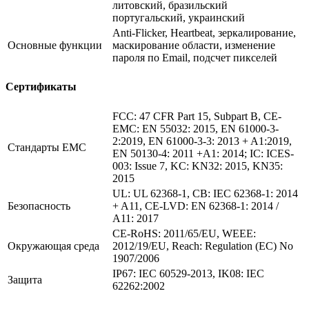
литовский, бразильский
португальский, украинский
Anti-Flicker, Heartbeat, зеркалирование,
Основные функции
маскирование области, изменение
пароля по Email, подсчет пикселей
Сертификаты
FCC: 47 CFR Part 15, Subpart B, CE-
EMC: EN 55032: 2015, EN 61000-3-
2:2019, EN 61000-3-3: 2013 + A1:2019,
Стандарты EMC
EN 50130-4: 2011 +A1: 2014; IC: ICES-
003: Issue 7, KC: KN32: 2015, KN35:
2015
UL: UL 62368-1, CB: IEC 62368-1: 2014
Безопасность
+ A11, CE-LVD: EN 62368-1: 2014 /
A11: 2017
CE-RoHS: 2011/65/EU, WEEE:
Окружающая среда
2012/19/EU, Reach: Regulation (EC) No
1907/2006
IP67: IEC 60529-2013, IK08: IEC
Защита
62262:2002