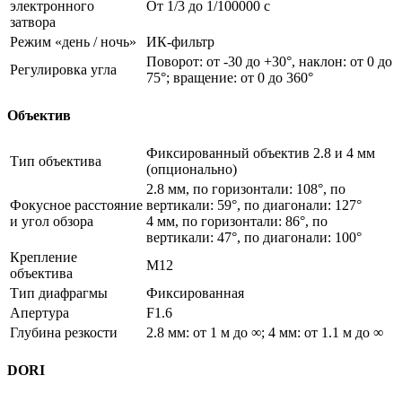
электронного
От 1/3 до 1/100000 с
затвора
Режим «день / ночь»
ИК-фильтр
Поворот: от -30 до +30°, наклон: от 0 до
Регулировка угла
75°; вращение: от 0 до 360°
Объектив
Фиксированный объектив 2.8 и 4 мм
Тип объектива
(опционально)
2.8 мм, по горизонтали: 108°, по
Фокусное расстояние
вертикали: 59°, по диагонали: 127°
и угол обзора
4 мм, по горизонтали: 86°, по
вертикали: 47°, по диагонали: 100°
Крепление
M12
объектива
Тип диафрагмы
Фиксированная
Апертура
F1.6
Глубина резкости
2.8 мм: от 1 м до ∞; 4 мм: от 1.1 м до ∞
DORI