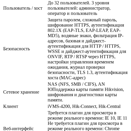
До 32 пользователей. 3 уровня
Пользователь / хост
пользователей: администратор,
оператор и пользователь
Защита паролем, сложный пароль,
шифрование HTTPS, аутентификация
802.1X (EAP-TLS, EAP-LEAP, EAP-
MD5), водяные знаки, фильтрация IP-
адресов, базовая и дайджест-
аутентификация для HTTP / HTTPS,
Безопасность
WSSE и дайджест-аутентификация для
ONVIF, RTP / RTSP через HTTPS,
настройки управления временем
ожидания, журнал проверки
безопасности, TLS 1.3, аутентификация
хоста (MAC-адрес)
NAS (NFS, SMB / CIFS), AN
ЮПоддержка карты памяти Hikvision,
Сетевое хранение
шифрования и диагностики карты
памяти.
Клиент
iVMS-4200, Hik-Connect, Hik-Central
Требуется плагин для просмотра в
режиме реального времени: IE 10, IE 11
Не требуется плагин для просмотра в
Веб-интерфейс
режиме реального времени: Chrome