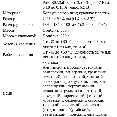
PoE: 802.3af, класс 3, от 36 до 57 В, от
0.18 до 0.11 A, макс. 6.5 Вт
Материал
Корпус: алюминий; крышка: пластик
Размер
Ø 110 × 57.4 мм (Ø 4.3 × 2.3″)
Размер упаковки
134 × 134 × 108 мм (5.3 × 5.3 × 4.3″)
Масса
Приблиз. 380 г
Масса с упаковкой
Приблиз. 620 г
От -30 до +60 °C, влажность 95 % или
Условия хранения
меньше (без конденсата)
От -40 до +60 °C. Влажность 95 % или
Рабочие условия
меньше (без конденсата)
33 языка
Английский, русский, эстонский,
болгарский, венгерский, греческий,
немецкий, итальянский, чешский,
словацкий, французский, польский,
голландский, португальский,
испанский, румынский, датский,
Язык
шведский, норвежский, финский,
хорватский, словенский, сербский,
турецкий, корейский, китайский
(традиционный), тайский,
вьетнамский, японский, латышский,