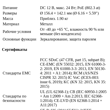
Питание
DC 12 В, макс. 24 Вт; PoE (802.3 at)
Размеры
Ø 156.4 × 142.1 мм (Ø 6.16 × 5.59″)
Масса
Приблиз. 1.90 кг
Материал
Металл
От -40 до +65 °C, влажность 90 % или
Рабочие условия
меньше (без конденсата)
Основные функции
Зеркалирование, защита паролем
Сертификаты
FCC SDoC (47 CFR, part 15, subpart B);
CE-EMC (EN 55032: 2015, EN 61000-3-
2: 2019, EN 61000-3-3: 2013, EN 50130-
Стандарты EMC
4: 2011 + A1: 2014); RCM (AS/NZS
CISPR 32: 2015) IC VoC (ICES-003:
issue 6, 2019); KC (KN 32: 2015, KN 35:
2015)
UL (UL 62368-1); CB (IEC 60950-1:2005
Стандарты по
+ Am 1:2009 + Am 2:2013, IEC 62368-
безопасности
1:2014); CE-LVD (EN 62368-1:2014 +
A11:2017)