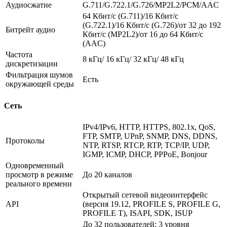
Аудиосжатие
G.711/G.722.1/G.726/MP2L2/PCM/AAC
64 Кбит/с (G.711)/16 Кбит/с
(G.722.1)/16 Кбит/с (G.726)/от 32 до 192
Битрейт аудио
Кбит/с (MP2L2)/от 16 до 64 Кбит/с
(AAC)
Частота
8 кГц/ 16 кГц/ 32 кГц/ 48 кГц
дискретизации
Фильтрация шумов
Есть
окружающей среды
Сеть
IPv4/IPv6, HTTP, HTTPS, 802.1x, QoS,
FTP, SMTP, UPnP, SNMP, DNS, DDNS,
Протоколы
NTP, RTSP, RTCP, RTP, TCP/IP, UDP,
IGMP, ICMP, DHCP, PPPoE, Bonjour
Одновременный
просмотр в режиме
До 20 каналов
реального времени
Открытый сетевой видеоинтерфейс
API
(версия 19.12, PROFILE S, PROFILE G,
PROFILE T), ISAPI, SDK, ISUP
До 32 пользователей; 3 уровня