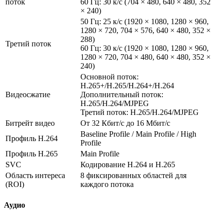
поток
60 Гц: 30 к/с (704 × 480, 640 × 480, 352
× 240)
50 Гц: 25 к/с (1920 × 1080, 1280 × 960,
1280 × 720, 704 × 576, 640 × 480, 352 ×
288)
Третий поток
60 Гц: 30 к/с (1920 × 1080, 1280 × 960,
1280 × 720, 704 × 480, 640 × 480, 352 ×
240)
Основной поток:
H.265+/H.265/H.264+/H.264
Видеосжатие
Дополнительный поток:
H.265/H.264/MJPEG
Третий поток: H.265/H.264/MJPEG
Битрейт видео
От 32 Кбит/с до 16 Мбит/с
Baseline Profile / Main Profile / High
Профиль H.264
Profile
Профиль H.265
Main Profile
SVC
Кодирование H.264 и H.265
Область интереса
8 фиксированных областей для
(ROI)
каждого потока
Аудио