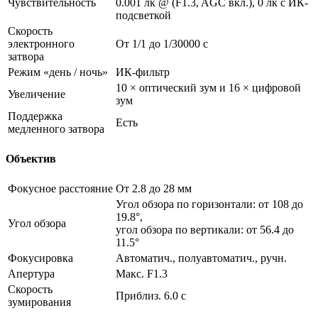
Чувствительность
0.001 лк @ (F1.3, AGC вкл.), 0 лк с ИК-
подсветкой
Скорость
электронного
От 1/1 до 1/30000 с
затвора
Режим «день / ночь»
ИК-фильтр
10 × оптический зум и 16 × цифровой
Увеличение
зум
Поддержка
Есть
медленного затвора
Объектив
Фокусное расстояние
От 2.8 до 28 мм
Угол обзора по горизонтали: от 108 до
19.8°,
Угол обзора
угол обзора по вертикали: от 56.4 до
11.5°
Фокусировка
Автоматич., полуавтоматич., ручн.
Апертура
Макс. F1.3
Скорость
Приблиз. 6.0 с
зумирования