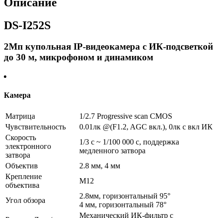
Описание
подсветкой
до
DS-I252S
30
м,
микрофоном
2Мп купольная IP-видеокамера с ИК-подсветкой
и
до 30 м, микрофоном и динамиком
динамиком
-
Камера
Матрица
1/2.7 Progressive scan CMOS
Чувствительность
0.01лк @(F1.2, AGC вкл.), 0лк с вкл ИК
Скорость
1/3 с ~ 1/100 000 с, поддержка
электронного
медленного затвора
затвора
Объектив
2.8 мм, 4 мм
Крепление
М12
объектива
2.8мм, горизонтальный 95°
Угол обзора
4 мм, горизонтальный 78°
Механический ИК-фильтр с