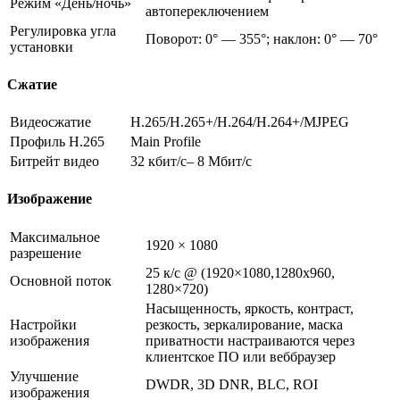
Режим «День/ночь»
автопереключением
Регулировка угла
Поворот: 0° — 355°; наклон: 0° — 70°
установки
Сжатие
Видеосжатие
H.265/H.265+/H.264/H.264+/MJPEG
Профиль H.265
Main Profile
Битрейт видео
32 кбит/с– 8 Мбит/с
Изображение
Максимальное
1920 × 1080
разрешение
25 к/с @ (1920×1080,1280х960,
Основной поток
1280×720)
Насыщенность, яркость, контраст,
Настройки
резкость, зеркалирование, маска
изображения
приватности настраиваются через
клиентское ПО или веббраузер
Улучшение
DWDR, 3D DNR, BLC, ROI
изображения