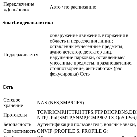
Переключение
Авто / по расписанию
«День/ночь»
Smart-видеоаналитика
обнаружение движения, вторжения в
область и пересечения линии;
оставленные/унесенные предметы,
аудио детектор, детектор лиц,
Поддерживается
нарушение парковки, оставленные/
унесенные предметы, праздношатание,
столпотворение, антисаботаж (рас
фокусировка) Сеть
Сеть
Сетевое
NAS (NFS,SMB/CIFS)
хранение
TCP/IP,ICMP,HTTP,HTTPS,FTP,DHCP,DNS,DD
Протоколы
NTP,UPnP,SMTP,SNMP,IGMP,802.1X,QoS,IPv6,
Безопасность
Аутентификация пользователя, водяные знаки,
Совместимость
ONVIF (PROFILE S, PROFILE G)