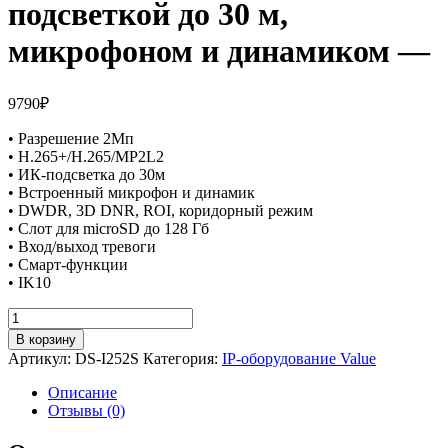
подсветкой до 30 м,
микрофоном и динамиком —
9790
₽
• Разрешение 2Мп
• H.265+/H.265/MP2L2
• ИК-подсветка до 30м
• Встроенный микрофон и динамик
• DWDR, 3D DNR, ROI, коридорный режим
• Слот для microSD до 128 Гб
• Вход/выход тревоги
• Смарт-функции
• IK10
Количество
товара
В корзину
2Мп
Артикул:
DS-I252S
Категория:
IP-оборудование Value
купольная
IP-
Описание
видеокамера
Отзывы (0)
с
ИК-