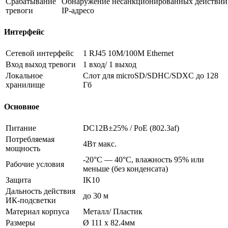
Срабатывание
Обнаружение несанкционированных действий, 
тревоги
IP-адресо
Интерфейс
Сетевой интерфейс
1 RJ45 10M/100M Ethernet
Вход выход тревоги
1 вход/ 1 выход
Локальное
Слот для microSD/SDHC/SDXC до 128
хранилище
Гб
Основное
Питание
DC12В±25% / PoE (802.3af)
Потребляемая
4Вт макс.
мощность
-20°С — 40°С, влажность 95% или
Рабочие условия
меньше (без конденсата)
Защита
IK10
Дальность действия
до 30 м
ИК-подсветки
Материал корпуса
Металл/ Пластик
Размеры
Ø 111 х 82.4мм