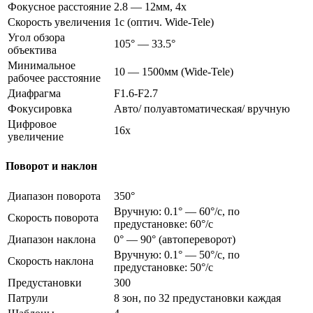
Фокусное расстояние
2.8 — 12мм, 4x
Скорость увеличения
1с (оптич. Wide-Tele)
Угол обзора
105° — 33.5°
объектива
Минимальное
10 — 1500мм (Wide-Tele)
рабочее расстояние
Диафрагма
F1.6-F2.7
Фокусировка
Авто/ полуавтоматическая/ вручную
Цифровое
16х
увеличение
Поворот и наклон
Диапазон поворота
350°
Вручную: 0.1° — 60°/с, по
Скорость поворота
предустановке: 60°/с
Диапазон наклона
0° — 90° (автопереворот)
Вручную: 0.1° — 50°/с, по
Скорость наклона
предустановке: 50°/с
Предустановки
300
Патрули
8 зон, по 32 предустановки каждая