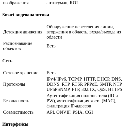
изображения
антитуман, ROI
Smart видеоаналитика
Обнаружение пересечения линии,
Детекция движения
вторжения в область, входа/выхода из
области
Распознавание
Есть
объектов
Сеть
Сетевое хранение
Есть
IPv4/ IPv6, TCP/IP, HTTP, DHCP, DNS,
Протоколы
DDNS, RTP, RTSP, PPPoE, SMTP, NTP,
UPnPSNMP, FTP, 802.1X, QoS, HTTPS
Аутентификация пользователя (ID и
Безопасность
PW), аутентификация хоста (MAC),
фильтрация IP-адресов
Совместимость
API, ONVIF, PSIA, CGI
Интерфейсы