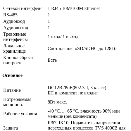
Сетевой интерфейс
1 RJ45 10M/100M Ethernet
RS-485
1
Аудиовход
1
Аудиовыход
1
Тревожные
1 вход/ 1 выход
интерфейсы
Локальное
Слот для microSD/SDHC до 128Гб
хранилище
Кнопка сброса
Есть
настроек
Основное
DC12В /PoE(802.3af, 3 класс)
Питание
БП в комплект не входит
Потребляемая
8Вт макс.
мощность
-40 °C…+65 °C, влажность 90% или
Рабочие условия
меньше (без конденсата)
IP67, IK10, Подавитель напряжения
Защита
переходных процессов TVS 4000В для