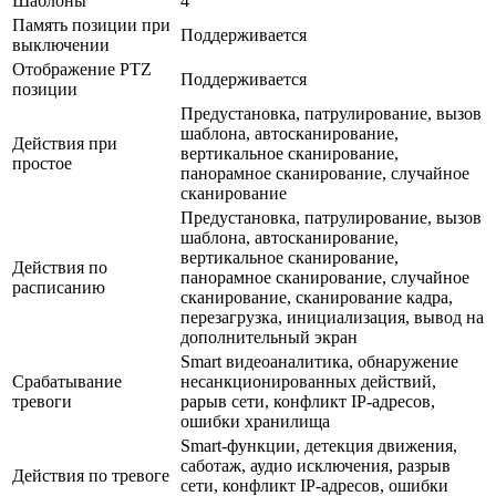
Шаблоны
4
Память позиции при
Поддерживается
выключении
Отображение PTZ
Поддерживается
позиции
Предустановка, патрулирование, вызов
шаблона, автосканирование,
Действия при
вертикальное сканирование,
простое
панорамное сканирование, случайное
сканирование
Предустановка, патрулирование, вызов
шаблона, автосканирование,
вертикальное сканирование,
Действия по
панорамное сканирование, случайное
расписанию
сканирование, сканирование кадра,
перезагрузка, инициализация, вывод на
дополнительный экран
Smart видеоаналитика, обнаружение
Срабатывание
несанкционированных действий,
тревоги
рарыв сети, конфликт IP-адресов,
ошибки хранилища
Smart-функции, детекция движения,
саботаж, аудио исключения, разрыв
Действия по тревоге
сети, конфликт IP-адресов, ошибки