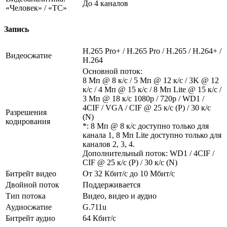
До 4 каналов
«Человек» / «ТС»
Запись
H.265 Pro+ / H.265 Pro / H.265 / H.264+ /
Видеосжатие
H.264
Основной поток:
8 Мп @ 8 к/с / 5 Мп @ 12 к/с / 3K @ 12
к/с / 4 Мп @ 15 к/с / 8 Мп Lite @ 15 к/с /
3 Мп @ 18 к/с 1080p / 720p / WD1 /
4CIF / VGA / CIF @ 25 к/с (P) / 30 к/с
Разрешения
(N)
кодирования
*: 8 Мп @ 8 к/с доступно только для
канала 1, 8 Мп Lite доступно только для
каналов 2, 3, 4.
Дополнительный поток: WD1 / 4CIF /
CIF @ 25 к/с (P) / 30 к/с (N)
Битрейт видео
От 32 Кбит/с до 10 Мбит/с
Двойной поток
Поддерживается
Тип потока
Видео, видео и аудио
Аудиосжатие
G.711u
Битрейт аудио
64 Кбит/с