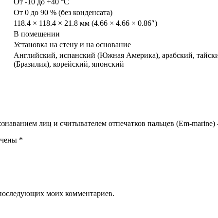
От -10 до +40 °C
От 0 до 90 % (без конденсата)
118.4 × 118.4 × 21.8 мм (4.66 × 4.66 × 0.86″)
В помещении
Установка на стену и на основание
Английский, испанский (Южная Америка), арабский, тайски
(Бразилия), корейский, японский
спознаванием лиц и считывателем отпечатков пальцев (Em-mari
ечены
*
ля последующих моих комментариев.