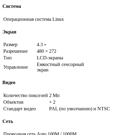
Система
Операционная система
Linux
Экран
Размер
4.3 »
Разрешение
480 × 272
Тип
LCD-экраны
Емкостный сенсорный
Управление
экран
Видео
Количество пикселей
2 Мп
Объектив
× 2
Стандарт видео
PAL (по умолчанию) и NTSC
Сеть
Проводная сеть
Auto 100M / 1000M