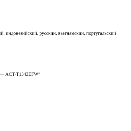
й, индонезийский, русский, вьетнамский, португальский
ne) — ACT-T1343EFW”