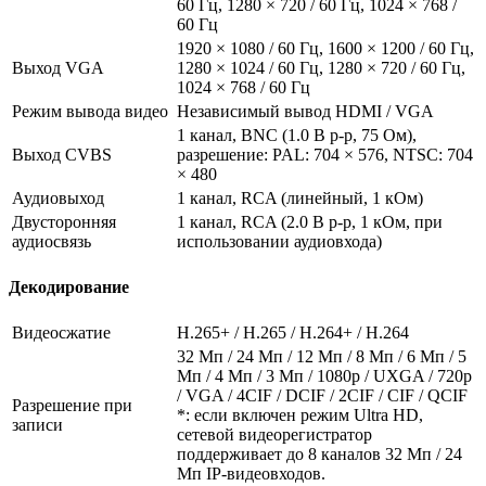
60 Гц, 1280 × 720 / 60 Гц, 1024 × 768 /
60 Гц
1920 × 1080 / 60 Гц, 1600 × 1200 / 60 Гц,
Выход VGA
1280 × 1024 / 60 Гц, 1280 × 720 / 60 Гц,
1024 × 768 / 60 Гц
Режим вывода видео
Независимый вывод HDMI / VGA
1 канал, BNC (1.0 В p-p, 75 Ом),
Выход CVBS
разрешение: PAL: 704 × 576, NTSC: 704
× 480
Аудиовыход
1 канал, RCA (линейный, 1 кОм)
Двусторонняя
1 канал, RCA (2.0 В p-p, 1 кОм, при
аудиосвязь
использовании аудиовхода)
Декодирование
Видеосжатие
H.265+ / H.265 / H.264+ / H.264
32 Мп / 24 Мп / 12 Мп / 8 Мп / 6 Мп / 5
Мп / 4 Мп / 3 Мп / 1080p / UXGA / 720p
/ VGA / 4CIF / DCIF / 2CIF / CIF / QCIF
Разрешение при
*: если включен режим Ultra HD,
записи
сетевой видеорегистратор
поддерживает до 8 каналов 32 Мп / 24
Мп IP-видеовходов.