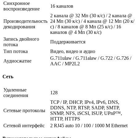
Синхронное
16 каналов
воспроизведение
2 канала @ 32 Мп (30 к/с) / 2 канала @
Производительность
24 Мп (30 к/с) / 4 канала @ 12 Мп (20 к/
декодирования
с) / 8 каналов @ 8 Мп (25 к/с) / 16
каналов @ 4 Мп (30 к/с)
Запись двойного
Поддерживается
потока
Тип потока
Видео, видео и аудио
G.711ulaw / G.711alaw / G.722 / G.726 /
Аудиосжатие
AAC / MP2L2
Сеть
Удаленные
128
соединения
TCP / IP, DHCP, IPv4, IPv6, DNS,
DDNS, NTP, RTSP, SADP, SMTP,
Сетевые протоколы
SNMP, NFS, iSCSI, ISUP, UPnP™,
HTTP, HTTPS
Сетевой интерфейс
2 RJ45 auto 10 / 100 / 1000 М Ethernet