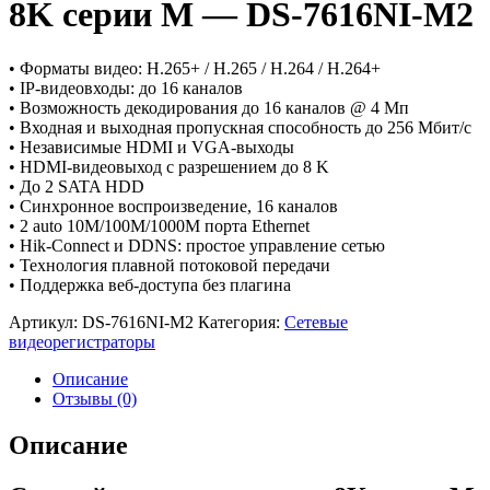
8K серии M — DS-7616NI-M2
• Форматы видео: H.265+ / H.265 / H.264 / H.264+
• IP-видеовходы: до 16 каналов
• Возможность декодирования до 16 каналов @ 4 Мп
• Входная и выходная пропускная способность до 256 Мбит/с
• Независимые HDMI и VGA-выходы
• HDMI-видеовыход с разрешением до 8 K
• До 2 SATA HDD
• Синхронное воспроизведение, 16 каналов
• 2 auto 10M/100M/1000M порта Ethernet
• Hik-Connect и DDNS: простое управление сетью
• Технология плавной потоковой передачи
• Поддержка веб-доступа без плагина
Артикул:
DS-7616NI-M2
Категория:
Сетевые
видеорегистраторы
Описание
Отзывы (0)
Описание