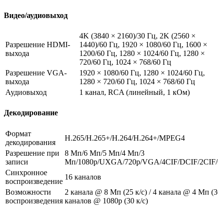
Видео/аудиовыход
4K (3840 × 2160)/30 Гц, 2K (2560 ×
Разрешение HDMI-
1440)/60 Гц, 1920 × 1080/60 Гц, 1600 ×
выхода
1200/60 Гц, 1280 × 1024/60 Гц, 1280 ×
720/60 Гц, 1024 × 768/60 Гц
Разрешение VGA-
1920 × 1080/60 Гц, 1280 × 1024/60 Гц,
выхода
1280 × 720/60 Гц, 1024 × 768/60 Гц
Аудиовыход
1 канал, RCA (линейный, 1 кОм)
Декодирование
Формат
H.265/H.265+/H.264/H.264+/MPEG4
декодирования
Разрешение при
8 Мп/6 Мп/5 Мп/4 Мп/3
записи
Мп/1080p/UXGA/720p/VGA/4CIF/DCIF/2CIF/
Синхронное
16 каналов
воспроизведение
Возможности
2 канала @ 8 Мп (25 к/с) / 4 канала @ 4 Мп (30
воспроизведения
каналов @ 1080p (30 к/с)