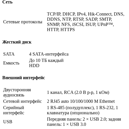
Сеть
TCP/IP, DHCP, IPv4, Hik-Connect, DNS,
DDNS, NTP, RTSP, SADP, SMTP,
Сетевые протоколы
SNMP, NFS, iSCSI, ISUP, UPnP™,
HTTP, HTTPS
Жесткий диск
SATA
4 SATA-интерфейса
До 10 TБ каждый
Емкость
HDD
Внешний интерфейс
Двусторонняя
1 канал, RCA (2.0 В p-p, 1 кОм)
аудиосвязь
Сетевой интерфейс
2 RJ45 auto 10/100/1000 М Ethernet
Серийный
1 RS-485 (полудуплекс), 1 RS-232, 1
интерфейс
клавиатура (опционально)
Передняя панель: 2 × USB 2.0; задняя
USB
панель: 1 × USB 3.0