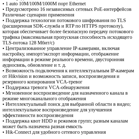
• 1 auto 10M/100M/1000M порт Ethernet
• Предусмотрено 16 независимых сетевых PoE-интерфейсов
Различные сценарии применения
• Поддержка технологии потокового шифрования по TLS
(расширенная SDK-служба и RTP по HTTPS протоколу),
которая обеспечивает более безопасную передачу потокового
трафика (максимальная пропускная способность исходящего
TLS-потока 128 Мбит/с)
• Централизованное управление IP-камерами, включая
настройку, импорт/экспорт информации, отображение
информации в режиме реального времени, двусторонняя
аудиосвязь, обновление и т. д.
• Возможность подключения к интеллектуальным IP-камерам
от Hikvision и возможность записи, воспроизведения и
резервного копирования VCA-тревог
• Поддержка тревоги VCA-обнаружения
• Мгновенное воспроизведение для назначенного канала в
режиме многоканального отображения
• Интеллектуальный поиск для выбранной области в видео;
интеллектуальное воспроизведение для улучшения
эффективности воспроизведения
• Поддержка квот HDD и режимов групп; разным каналам
может быть назначена разная емкость
• Hik-Connect для удобного сетевого управления