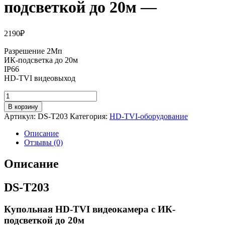
подсветкой до 20м —
2190
₽
Разрешение 2Мп
ИК-подсветка до 20м
IP66
HD-TVI видеовыход
Количество
товара
В корзину
Купольная
Артикул:
DS-T203
Категория:
HD-TVI-оборудование
HD-
TVI
Описание
видеокамера
Отзывы (0)
с
ИК-
Описание
подсветкой
до
DS-T203
20м
-
Купольная HD-TVI видеокамера с ИК-
подсветкой до 20м