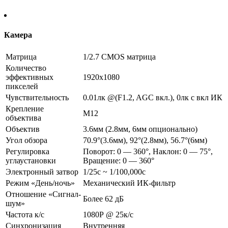
Камера
Матрица
1/2.7 CMOS матрица
Количество
эффективных
1920х1080
пикселей
Чувствительность
0.01лк @(F1.2, AGC вкл.), 0лк с вкл ИК
Крепление
М12
объектива
Объектив
3.6мм (2.8мм, 6мм опционально)
Угол обзора
70.9°(3.6мм), 92°(2.8мм), 56.7°(6мм)
Регулировка
Поворот: 0 — 360°, Наклон: 0 — 75°,
углаустановки
Вращение: 0 — 360°
Электронный затвор
1/25с ~ 1/100,000с
Режим «День/ночь»
Механический ИК-фильтр
Отношение «Сигнал-
Более 62 дБ
шум»
Частота к/с
1080Р @ 25к/с
Синхронизация
Внутренняя