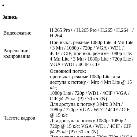
Запись
H.265 Pro+ / H.265 Pro / H.265 / H.264+ /
Видеосжатие
H.264
При выкл. режиме 1080p Lite: 4 Мп Lite
/ 3 Мп / 1080p / 720p / VGA / WD1 /
Разрешение
4CIF / CIF; при вкл. режиме 1080p Lite:
кодирования
4 Мп Lite / 3 Мп / 1080p Lite / 720p Lite /
VGA / WD1 / 4CIF / CIF
Основной поток:
при выкл. режиме 1080p Lite: для
доступа к потоку 4 Мп: 4 Мп Lite @ 15
к/с;
1080p Lite / 720p / WD1 / 4CIF / VGA /
CIF @ 25 к/с (P) / 30 к/с (N)
Для доступа к потоку 3 Мп: 3 Мп /
1080p / 720p / VGA / WD1 / 4CIF / CIF
@ 15 к/с
Частота кадров
Для доступа к потоку 1080p: 1080р /
720p @ 15 к/с; VGA / WD1 / 4CIF / CIF
@ 25 к/с (P) / 30 к/с (N)