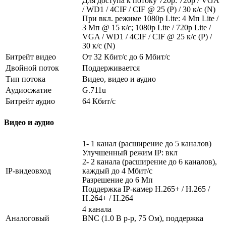
Для доступа к потоку 720p: 720p / VGA
/ WD1 / 4CIF / CIF @ 25 (P) / 30 к/с (N)
При вкл. режиме 1080p Lite: 4 Мп Lite /
3 Мп @ 15 к/с; 1080p Lite / 720p Lite /
VGA / WD1 / 4CIF / CIF @ 25 к/с (P) /
30 к/с (N)
Битрейт видео
От 32 Кбит/с до 6 Мбит/с
Двойной поток
Поддерживается
Тип потока
Видео, видео и аудио
Аудиосжатие
G.711u
Битрейт аудио
64 Кбит/с
Видео и аудио
1- 1 канал (расширение до 5 каналов)
Улучшенный режим IP: вкл
2- 2 канала (расширение до 6 каналов),
IP-видеовход
каждый до 4 Мбит/с
Разрешение до 6 Mп
Поддержка IP-камер H.265+ / H.265 /
H.264+ / H.264
4 канала
Аналоговый
BNC (1.0 В p-p, 75 Ом), поддержка