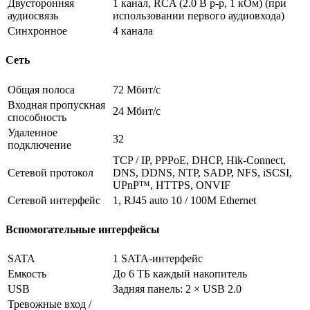
Двусторонняя
1 канал, RCA (2.0 В p-p, 1 кОм) (при
аудиосвязь
использовании первого аудиовхода)
Синхронное
4 канала
Сеть
Общая полоса
72 Мбит/с
Входная пропускная
24 Мбит/с
способность
Удаленное
32
подключение
TCP / IP, PPPoE, DHCP, Hik-Connect,
Сетевой протокол
DNS, DDNS, NTP, SADP, NFS, iSCSI,
UPnP™, HTTPS, ONVIF
Сетевой интерфейс
1, RJ45 auto 10 / 100M Ethernet
Вспомогательные интерфейсы
SATA
1 SATA-интерфейс
Емкость
До 6 ТБ каждый накопитель
USB
Задняя панель: 2 × USB 2.0
Тревожные вход /