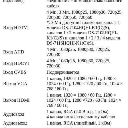
видеовход
соединения с помощью коаксиального
кабеля
4 Mп, 3 Mп, 1080p25, 1080p30, 720p25,
720p30, 720p50, 720p60
*: 3 Мп доступно только для канала 1
Вход HDTVI
модели DS-7104HQHI-K1(C)(S),
каналов 1 / 2 модели DS-7108HQHI-
K1(C)(S) и каналов 1 / 2 / 3 / 4 модели
DS-7116HQHI-K1(C)(S).
4 Мп, 1080p25, 1080p30, 720p25,
Вход AHD
720p30
4 Мп, 1080p25, 1080p30, 720p25,
Вход HDCVI
720p30
Вход CVBS
Поддерживается
1 канал, 1920 × 1080 / 60 Гц, 1280 ×
Выход VGA
1024 / 60 Гц, 1280 × 720 / 60 Гц, 1024 ×
768 / 60 Гц
1 канал, 1920 × 1080 / 60 Гц, 1280 ×
Выход HDMI
1024 / 60 Гц, 1280 ×720 / 60 Гц, 1024 ×
768 / 60 Гц
1 канал, RCA (2.0 В p-p, 1 кОм)
Аудиовход
4 канала по коаксиальному кабелю
Аудиовыход
1 канал, RCA (линейный, 1 кОм)