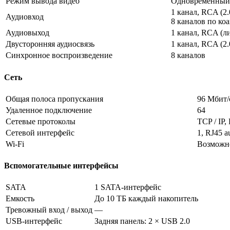
Режим вывода видео
Одновременный
1 канал, RCA (2.
Аудиовход
8 каналов по ко
Аудиовыход
1 канал, RCA (л
Двусторонняя аудиосвязь
1 канал, RCA (2.
Синхронное воспроизведение
8 каналов
Сеть
Общая полоса пропускания
96 Мбит/
Удаленное подключение
64
Сетевые протоколы
TCP / IP
Сетевой интерфейс
1, RJ45 a
Wi-Fi
Возможно
Вспомогательные интерфейсы
SATA
1 SATA-интерфейс
Емкость
До 10 ТБ каждый накопитель
Тревожный вход / выход
—
USB-интерфейс
Задняя панель: 2 × USB 2.0