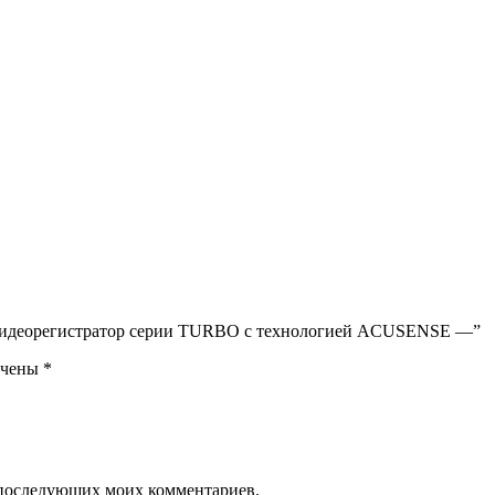
й видеорегистратор серии TURBO с технологией ACUSENSE —”
ечены
*
ля последующих моих комментариев.