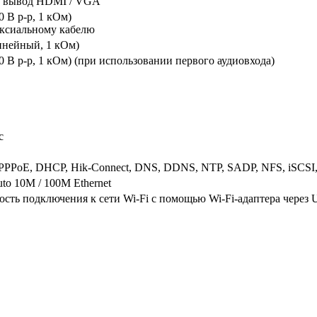
 вывод HDMI / VGA
0 В p-p, 1 кОм)
аксиальному кабелю
инейный, 1 кОм)
0 В p-p, 1 кОм) (при использовании первого аудиовхода)
с
, PPPoE, DHCP, Hik-Connect, DNS, DDNS, NTP, SADP, NFS, iSC
uto 10M / 100M Ethernet
сть подключения к сети Wi-Fi с помощью Wi-Fi-адаптера через