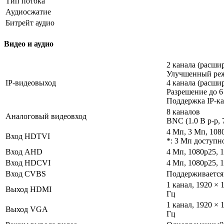
Тип потока
Аудиосжатие
Битрейт аудио
Видео и аудио
2 канала (расши
Улучшенный реж
IP-видеовыход
4 канала (расши
Разрешение до 
Поддержка IP-кам
8 каналов
Аналоговый видеовход
BNC (1.0 В p-p,
4 Mп, 3 Mп, 1080
Вход HDTVI
*: 3 Мп доступно
Вход AHD
4 Мп, 1080p25, 
Вход HDCVI
4 Мп, 1080p25, 
Вход CVBS
Поддерживается
1 канал, 1920 × 1
Выход HDMI
Гц
1 канал, 1920 × 1
Выход VGA
Гц