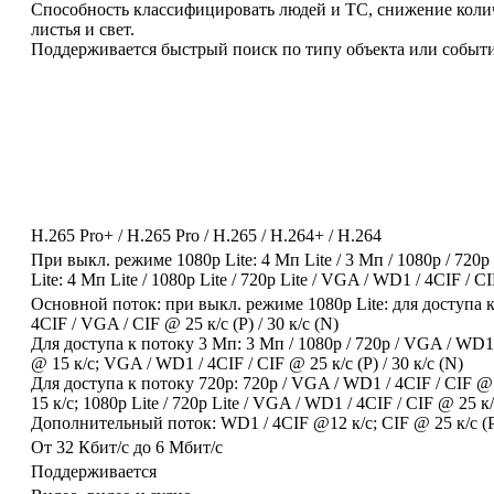
Способность классифицировать людей и ТС, снижение колич
листья и свет.
Поддерживается быстрый поиск по типу объекта или событи
H.265 Pro+ / H.265 Pro / H.265 / H.264+ / H.264
При выкл. режиме 1080p Lite: 4 Мп Lite / 3 Мп / 1080p / 720
Lite: 4 Мп Lite / 1080p Lite / 720p Lite / VGA / WD1 / 4CIF / C
Основной поток: при выкл. режиме 1080p Lite: для доступа к 
4CIF / VGA / CIF @ 25 к/с (P) / 30 к/с (N)
Для доступа к потоку 3 Мп: 3 Мп / 1080p / 720p / VGA / WD1 
@ 15 к/с; VGA / WD1 / 4CIF / CIF @ 25 к/с (P) / 30 к/с (N)
Для доступа к потоку 720p: 720p / VGA / WD1 / 4CIF / CIF @ 2
15 к/с; 1080p Lite / 720p Lite / VGA / WD1 / 4CIF / CIF @ 25 к/с
Дополнительный поток: WD1 / 4CIF @12 к/с; CIF @ 25 к/с (P) 
От 32 Кбит/с до 6 Мбит/с
Поддерживается