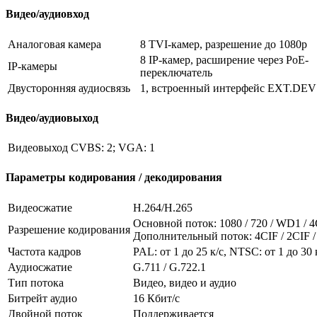
Видео/аудиовход
Аналоговая камера
8 TVI-камер, разрешение до 1080p
8 IР-камер, расширение через PoE-
IP-камеры
переключатель
Двусторонняя аудиосвязь
1, встроенный интерфейс EXT.DEV
Видео/аудиовыход
Видеовыход
CVBS: 2; VGA: 1
Параметры кодирования / декодирования
Видеосжатие
H.264/H.265
Основной поток: 1080 / 720 / WD1 / 
Разрешение кодирования
Дополнительный поток: 4CIF / 2CIF /
Частота кадров
PAL: от 1 до 25 к/с, NTSC: от 1 до 30 к
Аудиосжатие
G.711 / G.722.1
Тип потока
Видео, видео и аудио
Битрейт аудио
16 Кбит/с
Двойной поток
Поддерживается