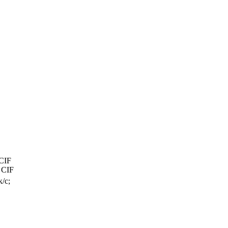
4CIF
 CIF
/с;