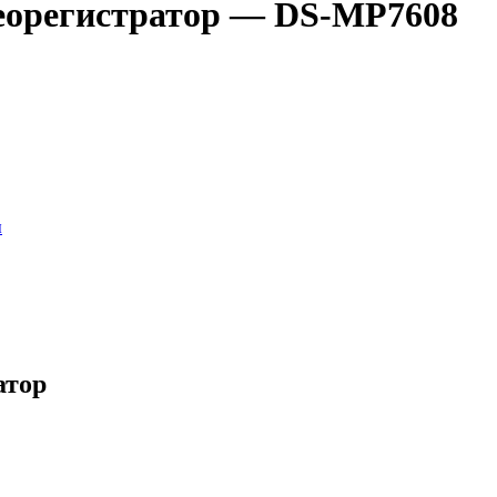
еорегистратор — DS-MP7608
ы
атор