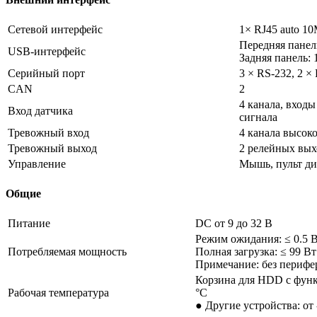
Сетевой интерфейс
1× RJ45 auto 10
Передняя панель
USB-интерфейс
Задняя панель:
Серийный порт
3 × RS-232, 2 ×
CAN
2
4 канала, входы
Вход датчика
сигнала
Тревожный вход
4 канала высоко
Тревожный выход
2 релейных вых
Управление
Мышь, пульт ди
Общие
Питание
DC от 9 до 32 В
Режим ожидания: ≤ 0.5 
Потребляемая мощность
Полная загрузка: ≤ 99 Вт
Примечание: без перифе
Корзина для HDD с функ
Рабочая температура
°C
● Другие устройства: от 