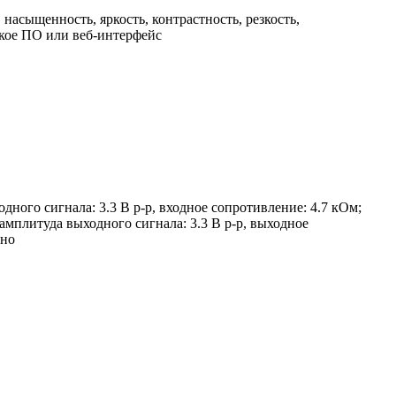
насыщенность, яркость, контрастность, резкость,
ское ПО или веб-интерфейс
одного сигнала: 3.3 В p-p, входное сопротивление: 4.7 кОм;
амплитуда выходного сигнала: 3.3 В p-p, выходное
оно