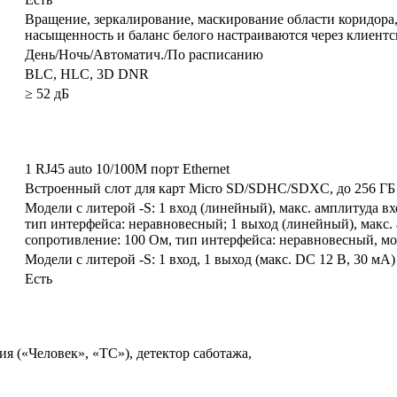
Вращение, зеркалирование, маскирование области коридора, 
насыщенность и баланс белого настраиваются через клиент
День/Ночь/Автоматич./По расписанию
BLC, HLC, 3D DNR
≥ 52 дБ
1 RJ45 auto 10/100M порт Ethernet
Встроенный слот для карт Micro SD/SDHC/SDXC, до 256 ГБ
Модели с литерой -S: 1 вход (линейный), макс. амплитуда вх
тип интерфейса: неравновесный; 1 выход (линейный), макс. 
сопротивление: 100 Ом, тип интерфейса: неравновесный, м
Модели с литерой -S: 1 вход, 1 выход (макс. DC 12 В, 30 мA)
Есть
 («Человек», «ТС»), детектор саботажа,