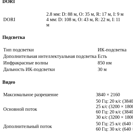
DORI
2.8 мм: D: 88 м, O: 35 м, R: 17 м, I: 9 м
DORI
4 мм: D: 108 м, O: 43 м, R: 22 м, I: 11
м
Подсветка
Тип подсветки
ИК-подсветка
Дополнительная интеллектуальная подсветка
Есть
Инфракрасные волны
850 нм
Дальность ИК-подсветки
30 м
Видео
Максимальное разрешение
3840 × 2160
50 Гц: 20 к/с (384
25 к/с (3200 × 180
Основной поток
60 Гц: 20 к/с (384
30 к/с (3200 × 180
50 Гц: 25 к/с (640
Дополнительный поток
60 Гц: 30 к/с (640