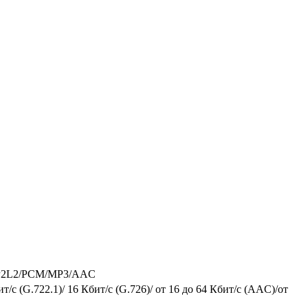
/MP2L2/PCM/MP3/AAC
/с (G.722.1)/ 16 Кбит/с (G.726)/ от 16 до 64 Кбит/с (AAC)/от