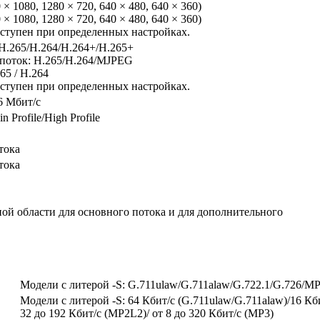
0 × 1080, 1280 × 720, 640 × 480, 640 × 360)
0 × 1080, 1280 × 720, 640 × 480, 640 × 360)
оступен при определенных настройках.
H.265/H.264/H.264+/H.265+
поток: H.265/H.264/MJPEG
65 / H.264
оступен при определенных настройках.
6 Мбит/с
in Profile/High Profile
тока
тока
ой области для основного потока и для дополнительного
Модели с литерой -S: G.711ulaw/G.711alaw/G.722.1/G.726
Модели с литерой -S: 64 Кбит/с (G.711ulaw/G.711alaw)/16 Кбит
32 до 192 Кбит/с (MP2L2)/ от 8 до 320 Кбит/с (MP3)