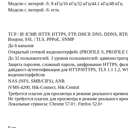
Модели с литерой -S: 8 кГц/16 кГц/32 кГц/44.1 кГц/48 кГц
Модели с литерой -S: есть
TCP / IP, ICMP, HTTP, HTTPS, FTP, DHCP, DNS, DDNS, RTP, 
Bonjour, SSL / TLS, PPPoE, SNMP
До 6 каналов
Открытый сетевой видеоинтерфейс (PROFILE S, PROFILE G
До 32 пользователей. 3 уровня пользователей: администрато
Защита паролем, сложный пароль, шифрование HTTPS, фильт
дайджест-аутентификация для HTTP/HTTPS, TLS 1.1 1.2, W
видеоинтерфейсов
NAS (NFS, SMB/CIFS), ANR
iVMS-4200, Hik-Connect, Hik-Central
Требуется плагин для просмотра в режиме реального времени:
Не требуется плагин для просмотра в режиме реального врем
Локальные сервисы: Chrome 57.0+, Firefox 52.0+
Есть