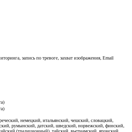
торинга, запись по тревоге, захват изображения, Email
та)
та)
греческий, немецкий, итальянский, чешский, словацкий,
нский, румынский, датский, шведский, норвежский, финский,
итайский (традиционный), тайский, вьетнамский, японский,