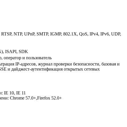
RTSP, NTP, UPnP, SMTP, IGMP, 802.1X, QoS, IPv4, IPv6, UDP,
), ISAPI, SDK
р, оператор и пользователь
рация IP-адресов, журнал проверки безопасности, базовая и
SSE и дайджест-аутентификация открытых сетевых
 IE 10, IE 11
ени: Chrome 57.0+,Firefox 52.0+