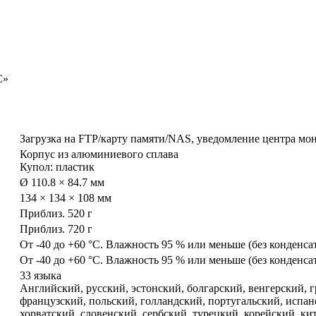
С»
Загрузка на FTP/карту памяти/NAS, уведомление центра мони
Корпус из алюминиевого сплава
Купол: пластик
Ø 110.8 × 84.7 мм
134 × 134 × 108 мм
Приблиз. 520 г
Приблиз. 720 г
От -40 до +60 °C. Влажность 95 % или меньше (без конденса
От -40 до +60 °C. Влажность 95 % или меньше (без конденса
33 языка
Английский, русский, эстонский, болгарский, венгерский, 
французский, польский, голландский, португальский, испа
хорватский, словенский, сербский, турецкий, корейский, к