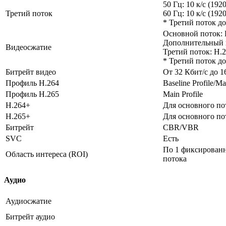
50 Гц: 10 к/с (192
Третий поток
60 Гц: 10 к/с (192
* Третий поток д
Основной поток: 
Дополнительный 
Видеосжатие
Третий поток: H.2
* Третий поток д
Битрейт видео
От 32 Кбит/с до 1
Профиль H.264
Baseline Profile/Ma
Профиль H.265
Main Profile
H.264+
Для основного по
H.265+
Для основного по
Битрейт
CBR/VBR
SVC
Есть
По 1 фиксированн
Область интереса (ROI)
потока
Аудио
Аудиосжатие
Битрейт аудио