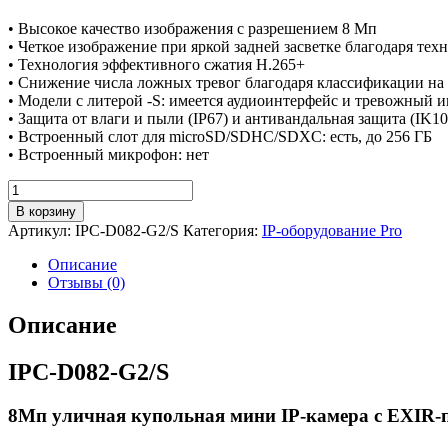
• Высокое качество изображения с разрешением 8 Мп
• Четкое изображение при яркой задней засветке благодаря те
• Технология эффективного сжатия H.265+
• Снижение числа ложных тревог благодаря классификации на 
• Модели с литерой -S: имеется аудиоинтерфейс и тревожный 
• Защита от влаги и пыли (IP67) и антивандальная защита (IK10
• Встроенный слот для microSD/SDHC/SDXC: есть, до 256 ГБ
• Встроенный микрофон: нет
Количество
товара
В корзину
8Мп
Артикул:
IPC-D082-G2/S
Категория:
IP-оборудование Pro
уличная
купольная
Описание
мини
Отзывы (0)
IP-
камера
Описание
с
EXIR-
IPC-D082-G2/S
подсветкой
до
30м
8Мп уличная купольная мини IP-камера с EXIR-п
-