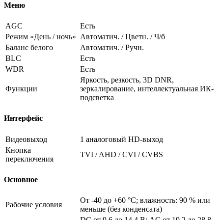
Меню
AGC
Есть
Режим «День / ночь»
Автоматич. / Цветн. / Ч/б
Баланс белого
Автоматич. / Ручн.
BLC
Есть
WDR
Есть
Яркость, резкость, 3D DNR,
Функции
зеркалирование, интеллектуальная ИК-
подсветка
Интерфейс
Видеовыход
1 аналоговый HD-выход
Кнопка
TVI / AHD / CVI / CVBS
переключения
Основное
От -40 до +60 °C; влажность: 90 % или
Рабочие условия
меньше (без конденсата)
DC от 9.6 до 14.4 В; AC от 19.2 до 28.8