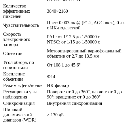
Количество
эффективных
3840×2160
пикселей
Цвет: 0.003 лк @ (F1.2, AGC вкл.), 0 лк
Чувствительность
с ИК-подсветкой
Скорость
PAL: от 1/12.5 до 1/50000 с
электронного
NTSC: от 1/15 до 1/50000 с
затвора
Моторизированный вариофокальный
Объектив
объектив от 2.7 до 13.5 мм
Угол обзора, по
От 108.1 до 45.6°
горизонтали
Крепление
Ф14
объектива
Режим «День/ночь»
ИК-фильтр
Регулировка угла
Поворот: от 0 до 360°, наклон: от 0 до
наблюдения
90°; вращение: от 0 до 360°
Синхронизация
Внутренняя синхронизация
Широкий
динамический
≥ 130 дБ
диапазон (WDR)