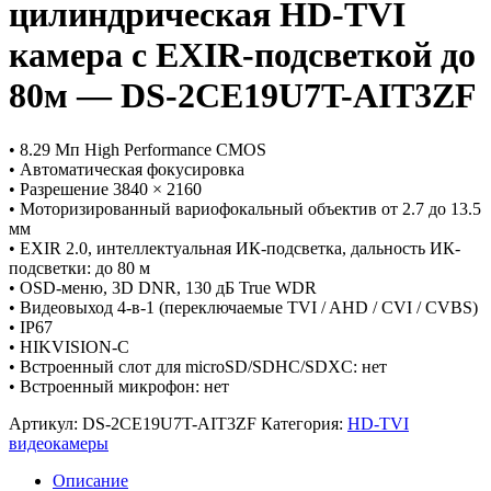
цилиндрическая HD-TVI
камера с EXIR-подсветкой до
80м — DS-2CE19U7T-AIT3ZF
• 8.29 Мп High Performance CMOS
• Автоматическая фокусировка
• Разрешение 3840 × 2160
• Моторизированный вариофокальный объектив от 2.7 до 13.5
мм
• EXIR 2.0, интеллектуальная ИК-подсветка, дальность ИК-
подсветки: до 80 м
• OSD-меню, 3D DNR, 130 дБ True WDR
• Видеовыход 4-в-1 (переключаемые TVI / AHD / CVI / CVBS)
• IP67
• HIKVISION-C
• Встроенный слот для microSD/SDHC/SDXC: нет
• Встроенный микрофон: нет
Артикул:
DS-2CE19U7T-AIT3ZF
Категория:
HD-TVI
видеокамеры
Описание