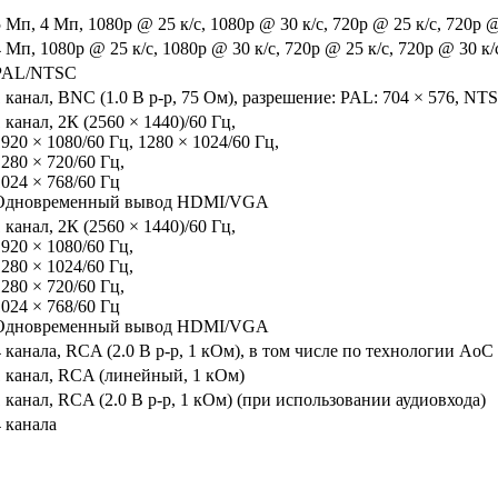
 Мп, 4 Мп, 1080p @ 25 к/с, 1080p @ 30 к/с, 720p @ 25 к/с, 720p @
 Мп, 1080p @ 25 к/с, 1080p @ 30 к/с, 720p @ 25 к/с, 720p @ 30 к/
PAL/NTSC
1 канал, BNC (1.0 В p-p, 75 Ом), разрешение: PAL: 704 × 576, NTS
 канал, 2К (2560 × 1440)/60 Гц,
920 × 1080/60 Гц, 1280 × 1024/60 Гц,
280 × 720/60 Гц,
1024 × 768/60 Гц
Одновременный вывод HDMI/VGA
 канал, 2К (2560 × 1440)/60 Гц,
1920 × 1080/60 Гц,
1280 × 1024/60 Гц,
280 × 720/60 Гц,
1024 × 768/60 Гц
Одновременный вывод HDMI/VGA
4 канала, RCA (2.0 В p-p, 1 кОм), в том числе по технологии AoC
1 канал, RCA (линейный, 1 кОм)
1 канал, RCA (2.0 В p-p, 1 кОм) (при использовании аудиовхода)
4 канала