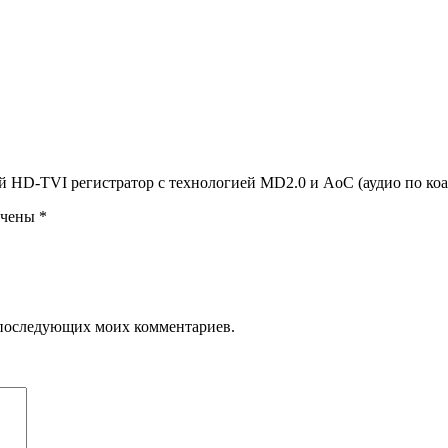
ый HD-TVI регистратор c технологией MD2.0 и AoC (аудио по к
ечены
*
ля последующих моих комментариев.