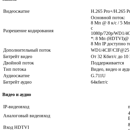
Видеосжатие
H.265 Pro+/H.265 P
Основной поток:
8 Мп @ 8 к/с / 5 Мп
с
Разрешение кодирования
1080p/720p/WD1/4CI
*: 8 Мп (HDTVI)@ 8
8 Мп IP доступно т
Дополнительный поток
WD1/4CIF/CIF@25 к/
Битрейт видео
От 32 Кбит/с до 10
Двойной поток
Поддерживается
Тип потока
Видео, видео и ауд
Аудиосжатие
G.711U
Битрейт аудио
64кбит/с
Видео и аудио
IP-видеовход
Аналоговый видеовход
8
Вход HDTVI
с