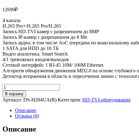
12690
₽
4 канала
H.265 Pro+/H.265 Pro/H.265
Запись HD-TVI камер c разрешением до 8MP
Запись IP-камер с разрешением до 8 Мп
Запись аудио, в том числе AoC (передача по коаксиальному каб
1 SATA для HDD до 10 ТБ
Видео аналитика, Smart Search
4/1 тревожных входов/выходов
Сетевой интерфейс 1 RJ-45 10M/ 100M Ethernet
Алгоритм обнаружения движения MD2.0 на основе глубокого о
Детектор вторжения в область и пересечения линии c технолог
Количество
товара
В корзину
4-
Артикул:
DS-H204UA(B)
Категория:
HD-TVI-оборудование
х
канальный
Описание
гибридный
Отзывы (0)
HD-
TVI
Описание
регистратор
c