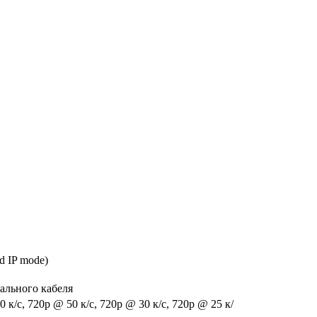
d IP mode)
ального кабеля
 к/с, 720p @ 50 к/с, 720p @ 30 к/с, 720p @ 25 к/