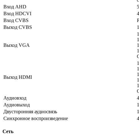
Вход AHD
5
Вход HDCVI
4
Вход CVBS
Выход CVBS
1
1
Выход VGA
1
1
Выход HDMI
1
Аудиовход
Аудиовыход
Двусторонняя аудиосвязь
Синхронное воспроизведение
Сеть