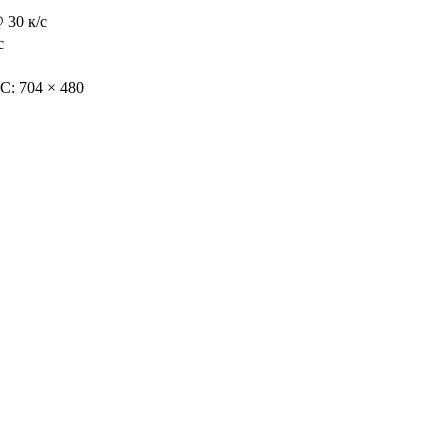
 30 к/с
с
C: 704 × 480