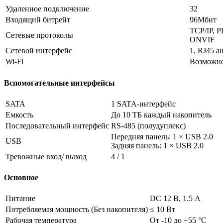
Удаленное подключение
32
Входящий битрейт
96Мбит
TCP/IP, 
Сетевые протоколы
ONVIF
Сетевой интерфейс
1, RJ45 a
Wi-Fi
Возможно
Вспомогательные интерфейсы
SATA
1 SATA-интерфейс
Емкость
До 10 ТБ каждый накопитель
Последовательный интерфейс
RS-485 (полудуплекс)
Передняя панель: 1 × USB 2.0
USB
Задняя панель: 1 × USB 2.0
Тревожные вход/ выход
4 / 1
Основное
Питание
DC 12 В, 1.5 А
Потребляемая мощность (Без накопителя)
≤ 10 Вт
Рабочая температура
От -10 до +55 °C