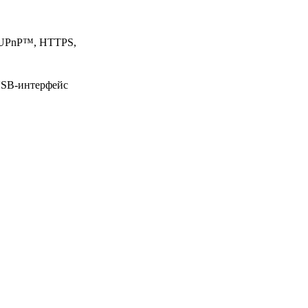
, UPnP™, HTTPS,
 USB-интерфейс