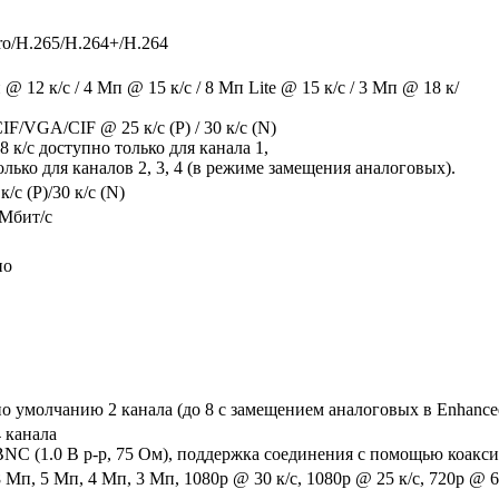
ro/H.265/H.264+/H.264
 @ 12 к/с / 4 Мп @ 15 к/с / 8 Мп Lite @ 15 к/с / 3 Мп @ 18 к/
F/VGA/CIF @ 25 к/с (P) / 30 к/с (N)
 к/с доступно только для канала 1,
олько для каналов 2, 3, 4 (в режиме замещения аналоговых).
с (P)/30 к/с (N)
 Мбит/с
ио
по умолчанию 2 канала (до 8 с замещением аналоговых в Enhance
4 канала
BNC (1.0 В p-p, 75 Ом), поддержка соединения с помощью коакси
 Мп, 5 Мп, 4 Мп, 3 Мп, 1080p @ 30 к/с, 1080p @ 25 к/с, 720p @ 60