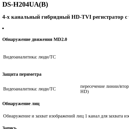
DS-H204UA(B)
технологией
MD2.0
и
4-х канальный гибридный HD-TVI регистратор c 
AoC
(аудио
по
коаксиальному
кабелю)
Обнаружение движения MD2.0
-
Видеоаналитика: люди/ТС
Защита периметра
пересечение линии/втор
Видеоаналитика: люди/ТС
HD)
Обнаружение лиц
Обнаружение и захват изображений лиц
1 канал для захвата 
Запись