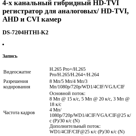
4-х канальный гибридный HD-TVI
регистратор для аналоговых/ HD-TVI,
AHD и CVI камер
DS-7204HTHI-K2
Запись
H.265 Pro+/H.265
Видеосжатие
Pro/H.265/H.264+/H.264
Разрешения
8 Мп/5 Мп/4 Мп/3
кодирования
Мп/1080p/720p/WD1/4CIF/VGA/CIF
Основной поток:
8 Мп @ 15 к/с, 5 Мп @ 20 к/с, 3 Мп @
18 к/с
4 Мп/
Частота кадров
1080p/720p/WD1/4CIF/VGA/CIF@25 к/
с (P)/30 к/с (N)
Дополнительный поток:
WD1/4CIF/CIF@25 к/с (P)/30 к/с (N)