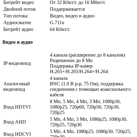
Битрейт видео
От 32 Кбит/с до 16 Мбит/с
Двойной поток
Поддерживается
Тип потока
Видео, видео и аудио
Аудиосжатие
G.711u
Битрейт аудио
64 Кбит/с
Видео и аудио
4 канала (расширение до 8 каналов)
Разрешение до 8 Mп
IP-видеовход
Поддержка IP-камер
H.265+/H.265/H.264+/H.264
4 канала
Аналоговый
BNC (1.0 В p-p, 75 Ом), поддержка
видеовход
соединения с помощью коаксиального
кабеля
8 Мп, 5 Мп, 4 Мп, 3 Мп, 1080p30,
Вход HDTVI
1080p25, 720p60, 720p50, 720p30,
720p25
5 Мп, 4 Мп, 3 Мп, 1080p25, 1080p30,
Вход AHD
720p25, 720p30
5 Мп, 4 Мп, 1080p25, 1080p30, 720p25,
Вход HDCVI
720p30