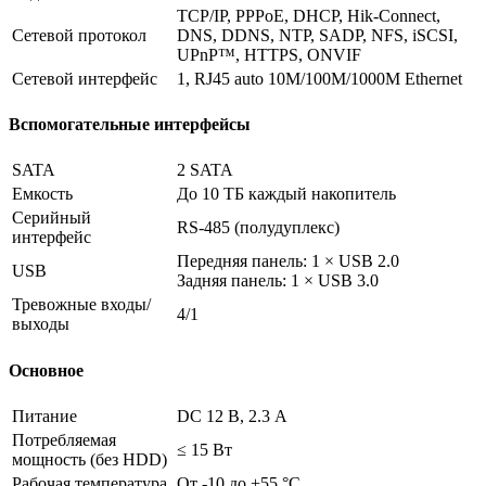
TCP/IP, PPPoE, DHCP, Hik-Connect,
Сетевой протокол
DNS, DDNS, NTP, SADP, NFS, iSCSI,
UPnP™, HTTPS, ONVIF
Сетевой интерфейс
1, RJ45 auto 10M/100M/1000M Ethernet
Вспомогательные интерфейсы
SATA
2 SATA
Емкость
До 10 ТБ каждый накопитель
Серийный
RS-485 (полудуплекс)
интерфейс
Передняя панель: 1 × USB 2.0
USB
Задняя панель: 1 × USB 3.0
Тревожные входы/
4/1
выходы
Основное
Питание
DC 12 В, 2.3 A
Потребляемая
≤ 15 Вт
мощность (без HDD)
Рабочая температура
От -10 до +55 °C