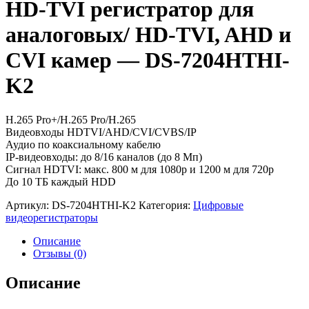
HD-TVI регистратор для
аналоговых/ HD-TVI, AHD и
CVI камер — DS-7204HTHI-
K2
H.265 Pro+/H.265 Pro/H.265
Видеовходы HDTVI/AHD/CVI/CVBS/IP
Аудио по коаксиальному кабелю
IP-видеовходы: до 8/16 каналов (до 8 Мп)
Сигнал HDTVI: макс. 800 м для 1080p и 1200 м для 720p
До 10 TБ каждый HDD
Артикул:
DS-7204HTHI-K2
Категория:
Цифровые
видеорегистраторы
Описание
Отзывы (0)
Описание