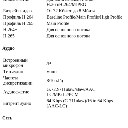
H.265/H.264/MJPEG
Битрейт видео
От 32 Кбит/с до 8 Мбит/с
Профиль H.264
Baseline Profile/Main Profile/High Profile
Профиль H.265
Main Profile
H.264+
Для основного потока
H.265+
Для основного потока
Аудио
Встроенный
да
микрофон
Тип аудио
моно
Частота
8/16 кГц
дискретизации
G.722/711ulaw/alaw/AAC-
Аудиосжатие
LC/MP2L2/PCM
64 Kbps (G.711ulaw)/16 to 64 Kbps
Битрейт аудио
(AAC-LC)
Сеть