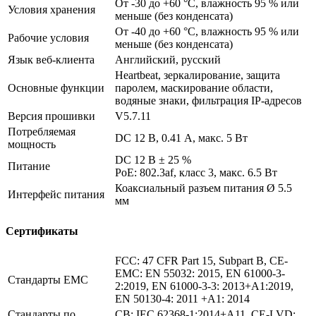
От -30 до +60 °C, влажность 95 % или
Условия хранения
меньше (без конденсата)
От -40 до +60 °C, влажность 95 % или
Рабочие условия
меньше (без конденсата)
Язык веб-клиента
Английский, русский
Heartbeat, зеркалирование, защита
Основные функции
паролем, маскирование области,
водяные знаки, фильтрация IP-адресов
Версия прошивки
V5.7.11
Потребляемая
DC 12 В, 0.41 А, макс. 5 Вт
мощность
DC 12 В ± 25 %
Питание
PoE: 802.3af, класс 3, макс. 6.5 Вт
Коаксиальный разъем питания Ø 5.5
Интерфейс питания
мм
Сертификаты
FCC: 47 CFR Part 15, Subpart B, CE-
EMC: EN 55032: 2015, EN 61000-3-
Стандарты EMC
2:2019, EN 61000-3-3: 2013+A1:2019,
EN 50130-4: 2011 +A1: 2014
Стандарты по
CB: IEC 62368-1:2014+A11, CE-LVD: