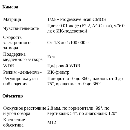
Камера
Матрица
1/2.8» Progressive Scan CMOS
Цвет: 0.01 лк @ (F2.2, AGC вкл), ч/б: 0
Чувствительность
лк с ИК-подсветкой
Скорость
электронного
От 1/3 до 1/100 000 с
затвора
Поддержка
Есть
медленного затвора
WDR
Цифровой WDR
Режим «день/ночь»
ИК-фильтр
Регулировка угла
Поворот: от 0 до 360°, наклон: от 0 до
наблюдения
75°, вращение: от 0 до 360°
Объектив
Фокусное расстояние
2.8 мм, по горизонтали: 99°, по
и угол обзора
вертикали: 54°, по диагонали: 120°
Крепление
M12
объектива