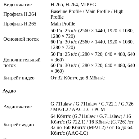
Видеосжатие
H.265, H.264, MJPEG
Baseline Profile / Main Profile / High
Профиль H.264
Profile
Профиль H.265
Main Profile
50 Гц: 25 к/с (2560 × 1440, 1920 × 1080,
1280 × 720)
Основной поток
60 Гц: 30 к/с (2560 × 1440, 1920 × 1080,
1280 × 720)
50 Гц: 25 к/с (1280 × 720, 640 × 480, 640
Дополнительный
× 360)
поток
60 Гц: 30 к/с (1280 × 720, 640 × 480, 640
× 360)
Битрейт видео
От 32 Кбит/с до 8 Мбит/с
Аудио
G.711alaw / G.711ulaw / G.722.1 / G.726
Аудиосжатие
/ MP2L2 / AAC-LC / PCM
64 Кбит/с (G.711ulaw / G.711alaw) / 16
Кбит/с (G.722.1) / 16 Кбит/с (G.726) /от
Битрейт аудио
32 до 160 Кбит/с (MP2L2) / от 16 до 64
Кбит/с (AAC-LC)