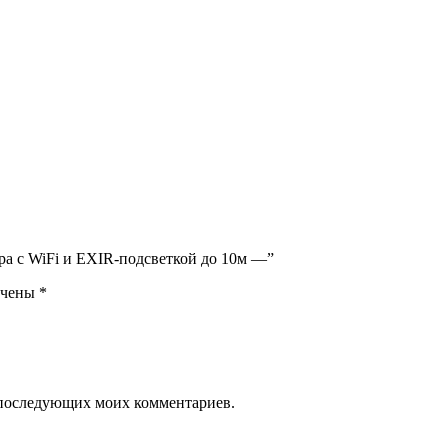
ера с WiFi и EXIR-подсветкой до 10м —”
ечены
*
ля последующих моих комментариев.