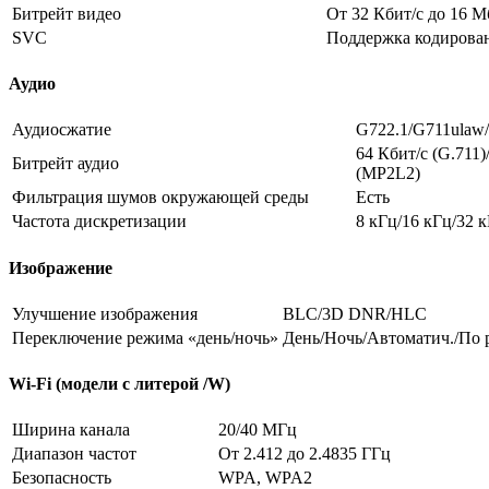
Битрейт видео
От 32 Кбит/с до 16 М
SVC
Поддержка кодирован
Аудио
Аудиосжатие
G722.1/G711ula
64 Кбит/с (G.711)
Битрейт аудио
(MP2L2)
Фильтрация шумов окружающей среды
Есть
Частота дискретизации
8 кГц/16 кГц/32 к
Изображение
Улучшение изображения
BLC/3D DNR/HLC
Переключение режима «день/ночь»
День/Ночь/Автоматич./По
Wi-Fi (модели с литерой /W)
Ширина канала
20/40 МГц
Диапазон частот
От 2.412 до 2.4835 ГГц
Безопасность
WPA, WPA2