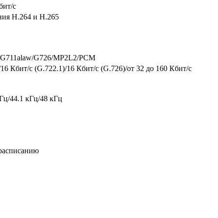
бит/с
ия H.264 и H.265
w/G711alaw/G726/MP2L2/PCM
/16 Кбит/с (G.722.1)/16 Кбит/с (G.726)/от 32 до 160 Кбит/с
Гц/44.1 кГц/48 кГц
 расписанию