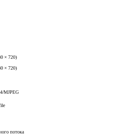
80 × 720)
80 × 720)
64/MJPEG
ile
ного потока