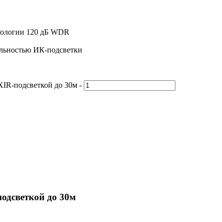
хнологии 120 дБ WDR
альностью ИК-подсветки
XIR-подсветкой до 30м -
одсветкой до 30м