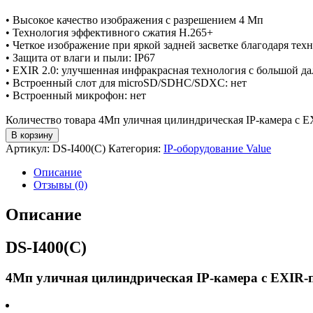
• Высокое качество изображения с разрешением 4 Мп
• Технология эффективного сжатия H.265+
• Четкое изображение при яркой задней засветке благодаря те
• Защита от влаги и пыли: IP67
• EXIR 2.0: улучшенная инфракрасная технология с большой д
• Встроенный слот для microSD/SDHC/SDXC: нет
• Встроенный микрофон: нет
Количество товара 4Мп уличная цилиндрическая IP-камера с E
В корзину
Артикул:
DS-I400(C)
Категория:
IP-оборудование Value
Описание
Отзывы (0)
Описание
DS-I400(C)
4Мп уличная цилиндрическая IP-камера с EXIR-п