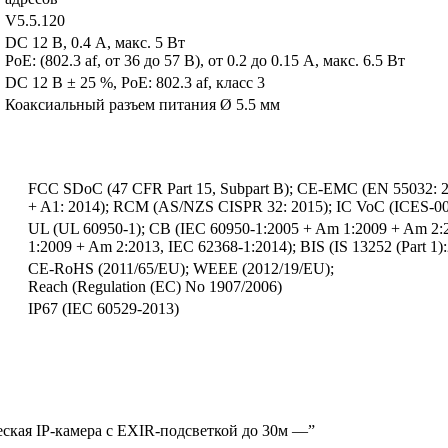
V5.5.120
DC 12 В, 0.4 А, макс. 5 Вт
PoE: (802.3 af, от 36 до 57 В), от 0.2 до 0.15 A, макс. 6.5 Вт
DC 12 В ± 25 %, PoE: 802.3 af, класс 3
Коаксиальный разъем питания Ø 5.5 мм
FCC SDoC (47 CFR Part 15, Subpart B); CE-EMC (EN 55032: 20
+ A1: 2014); RCM (AS/NZS CISPR 32: 2015); IC VoC (ICES-003
UL (UL 60950-1); CB (IEC 60950-1:2005 + Am 1:2009 + Am 2:
1:2009 + Am 2:2013, IEC 62368-1:2014); BIS (IS 13252 (Part 1
CE-RoHS (2011/65/EU); WEEE (2012/19/EU);
Reach (Regulation (EC) No 1907/2006)
IP67 (IEC 60529-2013)
еская IP-камера с EXIR-подсветкой до 30м —”