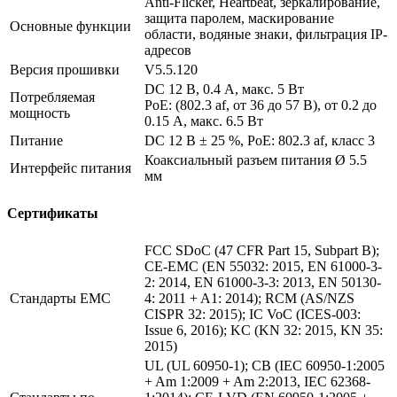
Anti-Flicker, Heartbeat, зеркалирование,
защита паролем, маскирование
Основные функции
области, водяные знаки, фильтрация IP-
адресов
Версия прошивки
V5.5.120
DC 12 В, 0.4 А, макс. 5 Вт
Потребляемая
PoE: (802.3 af, от 36 до 57 В), от 0.2 до
мощность
0.15 A, макс. 6.5 Вт
Питание
DC 12 В ± 25 %, PoE: 802.3 af, класс 3
Коаксиальный разъем питания Ø 5.5
Интерфейс питания
мм
Сертификаты
FCC SDoC (47 CFR Part 15, Subpart B);
CE-EMC (EN 55032: 2015, EN 61000-3-
2: 2014, EN 61000-3-3: 2013, EN 50130-
Стандарты EMC
4: 2011 + A1: 2014); RCM (AS/NZS
CISPR 32: 2015); IC VoC (ICES-003:
Issue 6, 2016); KC (KN 32: 2015, KN 35:
2015)
UL (UL 60950-1); CB (IEC 60950-1:2005
+ Am 1:2009 + Am 2:2013, IEC 62368-