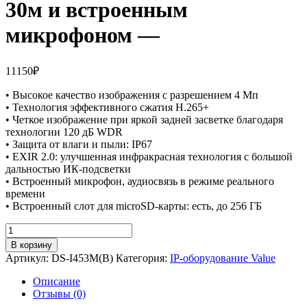
30м и встроенным
микрофоном —
11150
₽
• Высокое качество изображения с разрешением 4 Мп
• Технология эффективного сжатия H.265+
• Четкое изображение при яркой задней засветке благодаря
технологии 120 дБ WDR
• Защита от влаги и пыли: IP67
• EXIR 2.0: улучшенная инфракрасная технология с большой
дальностью ИК-подсветки
• Встроенный микрофон, аудиосвязь в режиме реального
времени
• Встроенный слот для microSD-карты: есть, до 256 ГБ
Количество
товара
В корзину
4Мп
Артикул:
DS-I453M(B)
Категория:
IP-оборудование Value
уличная
купольная
Описание
IP-
Отзывы (0)
камера