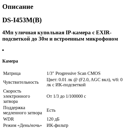
с
Описание
EXIR-
подсветкой
DS-I453M(B)
до
30м
и
4Мп уличная купольная IP-камера с EXIR-
встроенным
подсветкой до 30м и встроенным микрофоном
микрофоном
-
Камера
Матрица
1/3″ Progressive Scan CMOS
Цвет: 0.01 лк @ (F2.0, AGC вкл), ч/б: 0
Чувствительность
лк с ИК-подсветкой
Скорость
электронного
От 1/3 до 1/100000 с
затвора
Поддержка
Есть
медленного затвора
WDR
120 дБ
Режим «День/ночь»
ИК-фильтр