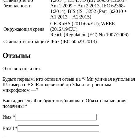
Стандарты по
1:2014); CE-LVD (EN 60950-1:2005 +
безопасности
Am 1:2009 + Am 2:2013, IEC 62368-
1:2014); BIS (IS 13252 (Part 1):2010 +
A1:2013 + A2:2015)
CE-RoHS (2011/65/EU); WEEE
Окружающая среда
(2012/19/EU);
Reach (Regulation (EC) No 1907/2006)
Стандарты по защите
IP67 (IEC 60529-2013)
Отзывы
Отзывов пока нет.
Будьте первым, кто оставил отзыв на “4Мп уличная купольная
IP-камера с EXIR-подсветкой до 30м и встроенным
микрофоном —”
Ваш адрес email не будет опубликован.
Обязательные поля
помечены
*
Имя
*
Email
*