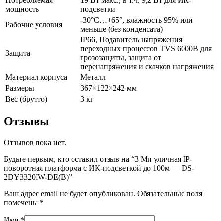
Потребляемая
19 Вт макс., в т.ч. 9,2 Вт для ИК-
мощность
подсветки
-30°C…+65°, влажность 95% или
Рабочие условия
меньше (без конденсата)
IP66, Подавитель напряжения
переходных процессов TVS 6000В для
Защита
грозозащиты, защита от
перенапряжения и скачков напряжения
Материал корпуса
Металл
Размеры
367×122×242 мм
Вес (брутто)
3 кг
Отзывы
Отзывов пока нет.
Будьте первым, кто оставил отзыв на “3 Мп уличная IP-
поворотная платформа с ИК-подсветкой до 100м — DS-
2DY3320IW-DE(B)”
Ваш адрес email не будет опубликован.
Обязательные поля
помечены
*
Имя
*