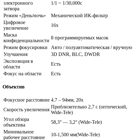
электронного
1/1 ~ 1/30,000с
затвора
Режим «День/ночь»
Механический ИК-фильтр
Цифровое
16х
увеличение
Маска
8 программируемых масок
конфиденциальности
Режим фокусировки
Авто / полуавтоматическая / вручную
Улучшения
3D DNR, BLC, DWDR
Экспозиция в
Есть
области
Фокус на области
Есть
Объектив
Фокусное расстояние
4.7 – 94мм, 20x
Приблизительно 2,7 с (оптический,
Скорость увеличения
Wide-Tele)
Угол обзора
58,3° — 3,2° (Wide-Tele)
объектива
Минимальное
10-1,500 мм(Wide-Tele)
рабочее расстояние