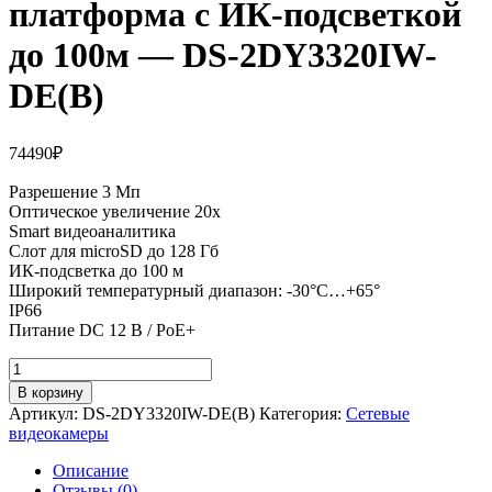
платформа с ИК-подсветкой
до 100м — DS-2DY3320IW-
DE(B)
74490
₽
Разрешение 3 Мп
Оптическое увеличение 20х
Smart видеоаналитика
Слот для microSD до 128 Гб
ИК-подсветка до 100 м
Широкий температурный диапазон: -30°C…+65°
IP66
Питание DC 12 В / PoE+
Количество
товара
В корзину
3
Артикул:
DS-2DY3320IW-DE(B)
Категория:
Сетевые
Мп
видеокамеры
уличная
IP-
Описание
поворотная
Отзывы (0)