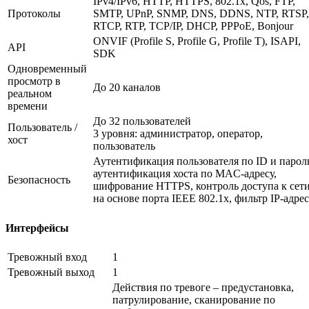
IPv4/IPv6, HTTP, HTTPS, 802.1x, Qos, FTP,
Протоколы
SMTP, UPnP, SNMP, DNS, DDNS, NTP, RTSP,
RTCP, RTP, TCP/IP, DHCP, PPPoE, Bonjour
ONVIF (Profile S, Profile G, Profile T), ISAPI,
API
SDK
Одновременный
просмотр в
До 20 каналов
реальном
времени
До 32 пользователей
Пользователь /
3 уровня: администратор, оператор,
хост
пользователь
Аутентификация пользователя по ID и парол
аутентификация хоста по MAC-адресу,
Безопасность
шифрование HTTPS, контроль доступа к сет
на основе порта IEEE 802.1x, фильтр IP-адре
Интерфейсы
Тревожный вход
1
Тревожный выход
1
Действия по тревоге – предустановка,
патрулирование, сканирование по