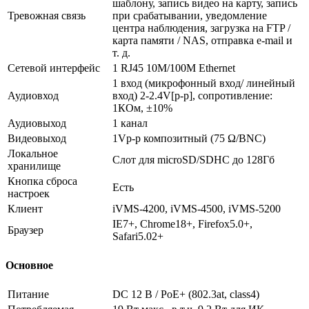
шаблону, запись видео на карту, запись
Тревожная связь
при срабатывании, уведомление
центра наблюдения, загрузка на FTP /
карта памяти / NAS, отправка e-mail и
т. д.
Сетевой интерфейс
1 RJ45 10M/100M Ethernet
1 вход (микрофонный вход/ линейный
Аудиовход
вход) 2-2.4V[p-p], сопротивление:
1КОм, ±10%
Аудиовыход
1 канал
Видеовыход
1Vp-p композитный (75 Ω/BNC)
Локальное
Слот для microSD/SDHC до 128Гб
хранилище
Кнопка сброса
Есть
настроек
Клиент
iVMS-4200, iVMS-4500, iVMS-5200
IE7+, Chrome18+, Firefox5.0+,
Браузер
Safari5.02+
Основное
Питание
DC 12 В / PoE+ (802.3at, class4)