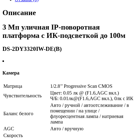
платформа
с
Описание
ИК-
подсветкой
3 Мп уличная IP-поворотная
до
100м
платформа с ИК-подсветкой до 100м
-
DS-
2DY3320IW-
DS-2DY3320IW-DE(B)
DE(B)
Камера
Матрица
1/2.8’’ Progressive Scan CMOS
Цвет: 0.05 лк @ (F1.6,AGC вкл.)
Чувствительность
Ч/Б: 0.01лк@(F1.6,AGC вкл.), 0лк с ИК
Авто / ручной / автоотслеживание / в
помещении / на улице /
Баланс белого
флуоресцентная лампа / натриевая
лампа
AGC
Авто / вручную
Скорость